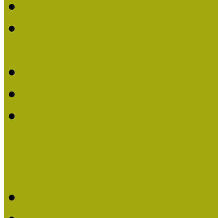
Múzeumpedagógiai Életm
Dr. Vásárhelyi Tamásé a
2013-ban
Ki kapja 2013-ban a Mú
Múzeumpedagógiai Életm
Felhívás múzeumpedagógi
Közösségi Múzeum elismer
Közösségi Múzeum elisme