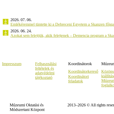
2026. 07. 06.
Emlékéremmel tüntette ki a Debreceni Egyetem a Skanzen főiga
2026. 06. 24.
Azokat sem felejtjük, akik felejtenek – Demencia program a Sk
Impresszum
Felhasználási
Koordinátorok
Múzeumi
feltételek és
Koordinátorkereső
Közöns
adatvédelmi
kiállítá
Koordinátori
tájékoztató
Múzeum
feladatok
foglalk
Múzeumi Oktatási és
2013–2026 © All rights rese
Módszertani Központ