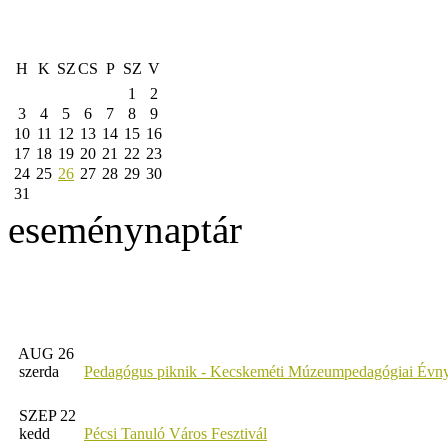
H
K
SZ
CS
P
SZ
V
1
2
3
4
5
6
7
8
9
10
11
12
13
14
15
16
17
18
19
20
21
22
23
24
25
26
27
28
29
30
31
eseménynaptár
AUG 26
szerda
Pedagógus piknik - Kecskeméti Múzeumpedagógiai Évny
SZEP 22
kedd
Pécsi Tanuló Város Fesztivál