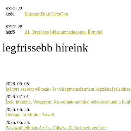
SZEP 22
kedd
MuseumDigit NextGen
SZEP 28
hétfő
24. Országos Múzeumpedagógiai Évnyitó
legfrissebb híreink
2026. 08. 05.
Igényre szabott változás- és válságmenedzsment képzéssel jelent
2026. 07. 01.
Ízek, inklúzió, Veszprém: Koordinátorainkkal belekóstoltunk a kirá
2026. 06. 26.
Heritage in Motion Award
2026. 06. 24.
Pályázati felhívás Az Év Tájháza 2026 cím elnyerésére