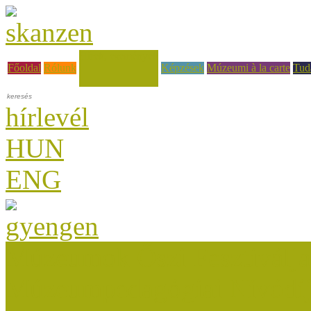
Hírek, események
Főoldal
Rólunk
Képzések
Múzeumi à la carte
Tud
hírlevél
HUN
ENG
Múzeumok Őszi Fesztiválja
Múzeumpedagógiai Nívódí