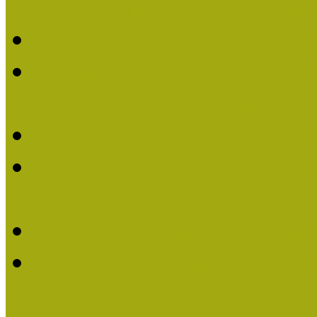
Múzeumpedagógiai Életm
Felhívás: Múzeumpedagó
Kustánné Hegyi Füstös I
Életműdíjat 2019-ben
Felhívás Múzeumpedagóg
Gratulálunk Káldy Mári
Életműdíjhoz!
Múzeumpedagógiai Élet
2015-ben Lovas Márta k
Életműdíjat