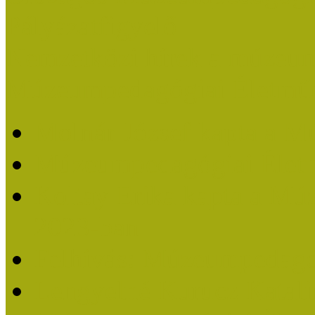
Pályázatfigyelő
Nemzetközi hírek a múzeum
Múzeumpedagógiai Életmű
Molnár József kapta a M
Múzeumpedagógiai Élet
Koltay Erika kapta a Mú
2023-ban
Felhívás: Múzeumpedagó
Lengyelné Kurucz Katali