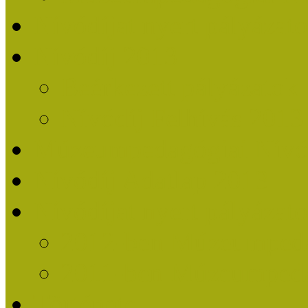
Nívódíjat nyert pályázat
Nívódíj 2013
Beérkezett pályázatok
Nívódíj Felhívás 2013
Múzeumpedagógiai Nívód
Nívódíj Adatlap 2013
Nívódíjat nyert pályáza
2012-ben Múzeumpedag
2011-ben Múzeumpedag
Története