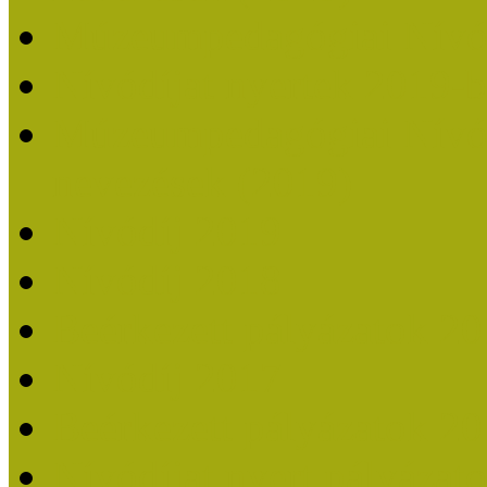
Múzeumpedagógiai Nívó
Nívódíjat nyertek 2019-
Múzeumpedagógiai Nívódí
nevezések (2019)
Nívódíj 2019
Nívódíj 2018
Beérkezett pályázatok 2
Nívódíj 2017
Beérkezett pályázatok 2
Nívódíjat nyert pályázat