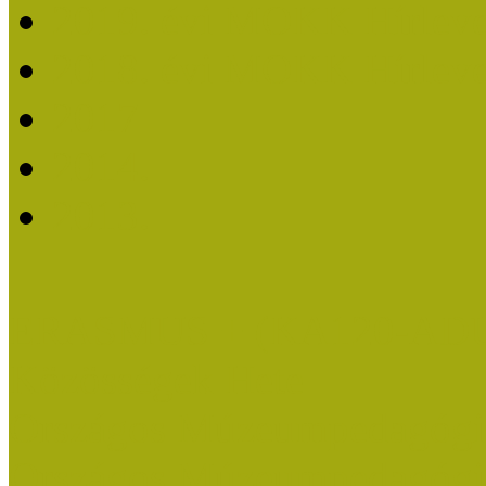
2019. évi MOKK Hírleve
2018. évi MOKK Hírleve
2017
2014.
2013.
ERASMUS + (KA120-AD
Közösségek Hete
Országos Múzeumpedagógia
Országos Múzeumpedagógia