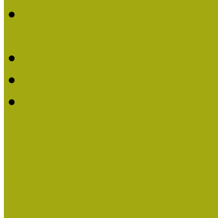
2016-ban Pató Mária és 
Múzeumpedagógus Díjat
Felhívás Kiváló Múzeum
Kiváló Múzeumpedagógus
Turcsányiné Kesik Gabrie
Múzeumpedagógus Díjat
Családbarát Múzeum elisme
Események