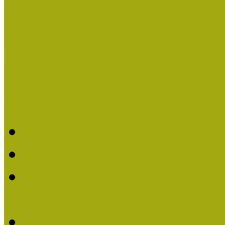
Országos Múzeumpedagógia
Országos Múzeumpedagógia
Pályázatfigyelő
Nemzetközi hírek a múzeum
Múzeumpedagógiai Életmű
Molnár József kapta a M
Múzeumpedagógiai Élet
Koltay Erika kapta a Mú
2023-ban
Felhívás: Múzeumpedagó