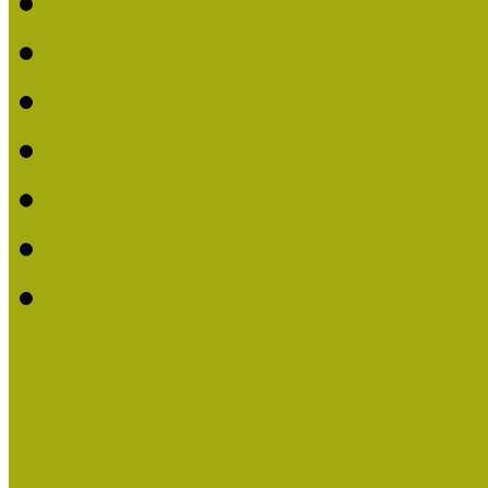
2021. évi MOKK Hírleve
2020. évi MOKK Hírleve
2019. évi MOKK Hírleve
2018. évi MOKK Hírleve
2017
2014.
2013.
ERASMUS + (KA120-AD
Közösségek Hete