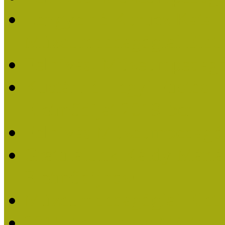
Lengyelné Kurucz Katali
Múzeumpedagógiai Életm
Felhívás: Múzeumpedagó
Kustánné Hegyi Füstös I
Életműdíjat 2019-ben
Felhívás Múzeumpedagóg
Gratulálunk Káldy Mári
Életműdíjhoz!
Múzeumpedagógiai Élet
2015-ben Lovas Márta k