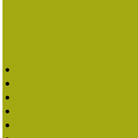
Események
Legfrissebb hírek
Aktuális cikkek
Hírlevél
2026. évi MOKK hírleve
2025. évi MOKK hírleve
2024. évi MOKK hírleve
2023. évi MOKK hírleve
2022. évi MOKK hírleve