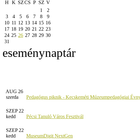
H
K
SZ
CS
P
SZ
V
1
2
3
4
5
6
7
8
9
10
11
12
13
14
15
16
17
18
19
20
21
22
23
24
25
26
27
28
29
30
31
eseménynaptár
AUG 26
szerda
Pedagógus piknik - Kecskeméti Múzeumpedagógiai Évny
SZEP 22
kedd
Pécsi Tanuló Város Fesztivál
SZEP 22
kedd
MuseumDigit NextGen