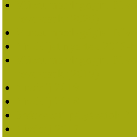
Múzeumpedagógiai Nívódí
nevezések (2020)
Múzeumpedagógiai Nívó
Nívódíjat nyertek 2019-
Múzeumpedagógiai Nívódí
nevezések (2019)
Nívódíj 2019
Nívódíj 2018
Beérkezett pályázatok 2
Nívódíj 2017