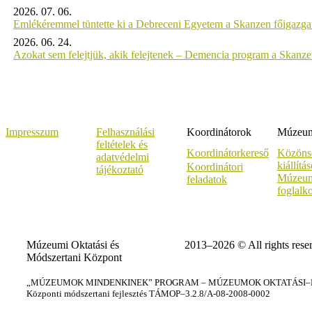
2026. 07. 06.
Emlékéremmel tüntette ki a Debreceni Egyetem a Skanzen főigazgat
2026. 06. 24.
Azokat sem felejtjük, akik felejtenek – Demencia program a Skanz
Impresszum
Felhasználási
Koordinátorok
Múzeumi
feltételek és
Koordinátorkereső
Közöns
adatvédelmi
kiállítá
Koordinátori
tájékoztató
Múzeum
feladatok
foglalk
Múzeumi Oktatási és
2013–2026 © All rights rese
Módszertani Központ
„MÚZEUMOK MINDENKINEK” PROGRAM – MÚZEUMOK OKTATÁSI–KÉ
Központi módszertani fejlesztés TÁMOP–3.2.8/A-08-2008-0002