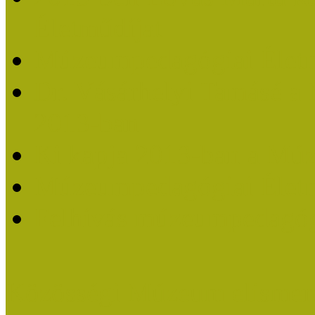
Életműdíjat
Múzeumpedagógiai Életm
Dr. Vásárhelyi Tamásé a
2013-ban
Ki kapja 2013-ban a Mú
Múzeumpedagógiai Életm
Felhívás múzeumpedagógi
Közösségi Múzeum elismer