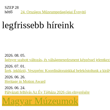
SZEP 28
hétfő
24. Országos Múzeumpedagógiai Évnyitó
legfrissebb híreink
2026. 08. 05.
Igényre szabott változás- és válságmenedzsment képzéssel jelent
2026. 07. 01.
Ízek, inklúzió, Veszprém: Koordinátorainkkal belekóstoltunk a kirá
2026. 06. 26.
Heritage in Motion Award
2026. 06. 24.
Pályázati felhívás Az Év Tájháza 2026 cím elnyerésére
Magyar Múzeumok