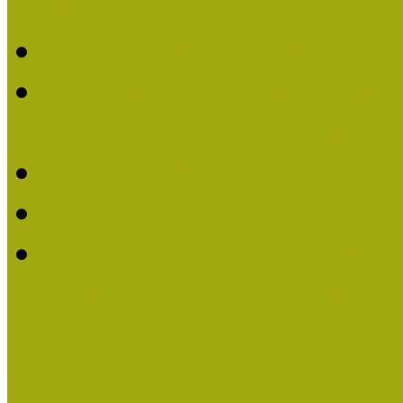
elismerést
Felhívás Kiváló Múzeum
2016-ban Pató Mária és 
Múzeumpedagógus Díjat
Felhívás Kiváló Múzeum
Kiváló Múzeumpedagógus
Turcsányiné Kesik Gabrie
Múzeumpedagógus Díjat
Családbarát Múzeum elisme