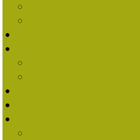
Nívódíj felhívás 2014
Múzeumpedagógiai Nív
Nívódíjat nyert pályázat
Nívódíj 2013
Beérkezett pályázatok
Nívódíj Felhívás 2013
Múzeumpedagógiai Nívód
Nívódíj Adatlap 2013
Nívódíjat nyert pályáza
2012-ben Múzeumpedag