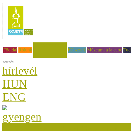
Hírek, események
Főoldal
Rólunk
Képzések
Múzeumi à la carte
Tud
hírlevél
HUN
ENG
Múzeumok Őszi Fesztiválja