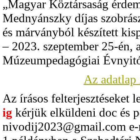
„Magyar Köztársaság érdem
Mednyánszky díjas szobrász
és márványból készített kisp
– 2023. szeptember 25-én, 
Múzeumpedagógiai Évnyitó
Az adatlap 
Az írásos felterjesztéseket
ig
kérjük elküldeni doc és 
nivodij2023@gmail.com e-ma