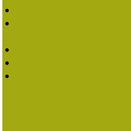
Felhívás Kiváló Múzeum
2016-ban Pató Mária és 
Múzeumpedagógus Díjat
Felhívás Kiváló Múzeum
Kiváló Múzeumpedagógus
Turcsányiné Kesik Gabrie
Múzeumpedagógus Díjat
Családbarát Múzeum elisme