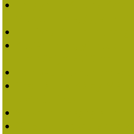
Lengyelné Kurucz Katali
Múzeumpedagógiai Életm
Felhívás: Múzeumpedagó
Kustánné Hegyi Füstös I
Életműdíjat 2019-ben
Felhívás Múzeumpedagóg
Gratulálunk Káldy Mári
Életműdíjhoz!
Múzeumpedagógiai Élet
2015-ben Lovas Márta k