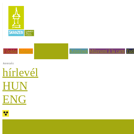
Hírek, események
Főoldal
Rólunk
Képzések
Múzeumi à la carte
Tud
hírlevél
HUN
ENG
Múzeumok Őszi Fesztiválja