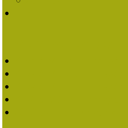
Története
Kiváló Múzeumpedagógus 
Kiváló Múzeumpedagóg
Kiváló Múzeumpedagóg
Kiváló Múzeumpedagógu
Kiváló Múzeumpedagógu
2018-ban Joó Emese kap
elismerést