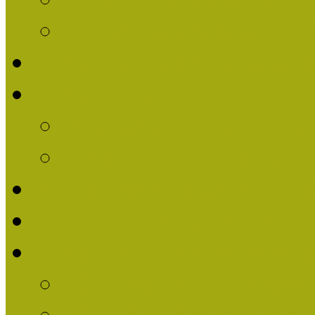
Múzeumpedagógiai Nív
Nívódíjat nyert pályázat
Nívódíj 2013
Beérkezett pályázatok
Nívódíj Felhívás 2013
Múzeumpedagógiai Nívód
Nívódíj Adatlap 2013
Nívódíjat nyert pályáza
2012-ben Múzeumpedag
2011-ben Múzeumpedag