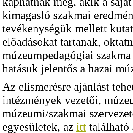
kaphatnak meg, akik a sajá
kimagasló szakmai eredmény
tevékenységük mellett kuta
előadásokat tartanak, oktatn
múzeumpedagógiai szakma m
hatásuk jelentős a hazai mú
Az elismerésre ajánlást te
intézmények vezetői, múzeu
múzeumi/szakmai szerveze
egyesületek, az
itt
található 