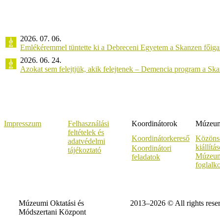
2026. 07. 06.
Emlékéremmel tüntette ki a Debreceni Egyetem a Skanzen főiga
2026. 06. 24.
Azokat sem felejtjük, akik felejtenek – Demencia program a Sk
Impresszum
Felhasználási
Koordinátorok
Múzeumi
feltételek és
Koordinátorkereső
Közöns
adatvédelmi
kiállítá
Koordinátori
tájékoztató
Múzeum
feladatok
foglalk
Múzeumi Oktatási és
2013–2026 © All rights rese
Módszertani Központ