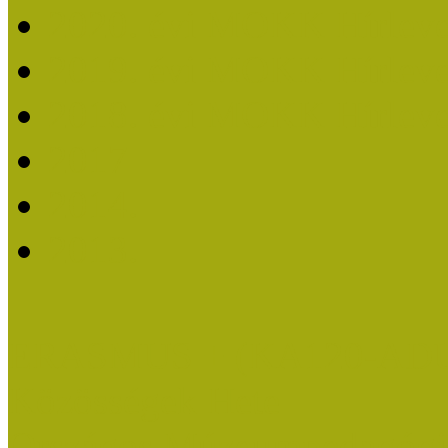
2020. évi MOKK Hírleve
2019. évi MOKK Hírleve
2018. évi MOKK Hírleve
2017
2014.
2013.
ERASMUS + (KA120-AD
Közösségek Hete
Országos Múzeumpedagógia