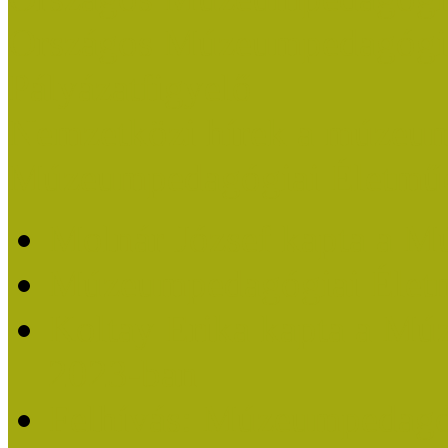
Országos Múzeumpedagógia
Pályázatfigyelő
Nemzetközi hírek a múzeum
Múzeumpedagógiai Életmű
Molnár József kapta a M
Múzeumpedagógiai Élet
Koltay Erika kapta a Mú
2023-ban
Felhívás: Múzeumpedagó