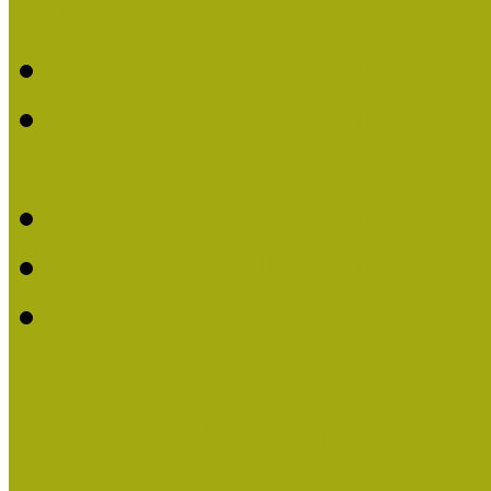
Életműdíjat
Múzeumpedagógiai Életm
Dr. Vásárhelyi Tamásé a
2013-ban
Ki kapja 2013-ban a Mú
Múzeumpedagógiai Életm
Felhívás múzeumpedagógi
Közösségi Múzeum elismer