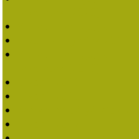
nevezések (2020)
Múzeumpedagógiai Nívó
Nívódíjat nyertek 2019-
Múzeumpedagógiai Nívódí
nevezések (2019)
Nívódíj 2019
Nívódíj 2018
Beérkezett pályázatok 2
Nívódíj 2017
Beérkezett pályázatok 2