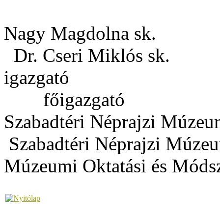
Nagy Ma
Dr. Cseri Miklós sk.
iga
főigazgató
Szabadtéri N
Szabadtéri Néprajzi Múz
Múzeumi Oktatási és Módsz