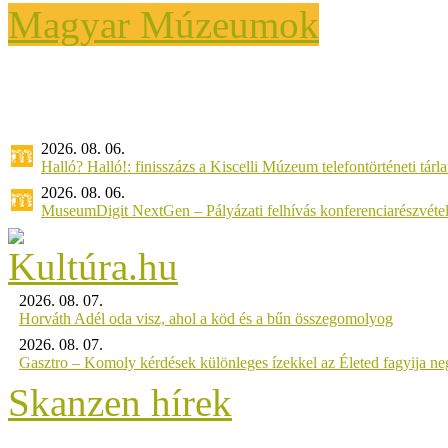
Magyar Múzeumok
2026. 08. 06.
Halló? Halló!: finisszázs a Kiscelli Múzeum telefontörténeti tárl
2026. 08. 06.
MuseumDigit NextGen – Pályázati felhívás konferenciarészvétel
2026. 08. 07.
Horváth Adél oda visz, ahol a köd és a bűn összegomolyog
2026. 08. 07.
Gasztro – Komoly kérdések különleges ízekkel az Életed fagyija n
Skanzen hírek