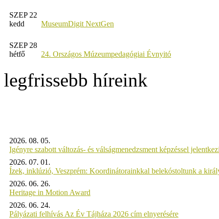
SZEP 22
kedd
MuseumDigit NextGen
SZEP 28
hétfő
24. Országos Múzeumpedagógiai Évnyitó
legfrissebb híreink
2026. 08. 05.
Igényre szabott változás- és válságmenedzsment képzéssel jelent
2026. 07. 01.
Ízek, inklúzió, Veszprém: Koordinátorainkkal belekóstoltunk a kirá
2026. 06. 26.
Heritage in Motion Award
2026. 06. 24.
Pályázati felhívás Az Év Tájháza 2026 cím elnyerésére