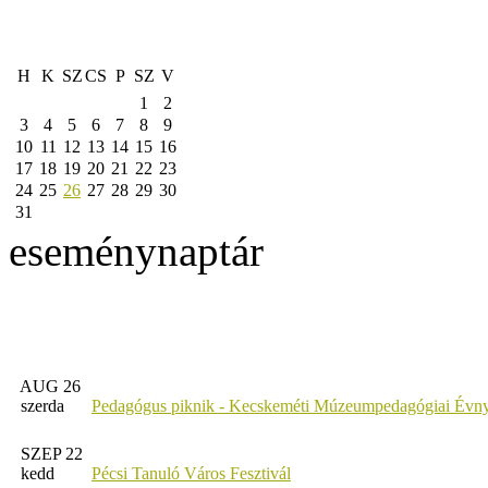
H
K
SZ
CS
P
SZ
V
1
2
3
4
5
6
7
8
9
10
11
12
13
14
15
16
17
18
19
20
21
22
23
24
25
26
27
28
29
30
31
eseménynaptár
AUG 26
szerda
Pedagógus piknik - Kecskeméti Múzeumpedagógiai Évny
SZEP 22
kedd
Pécsi Tanuló Város Fesztivál