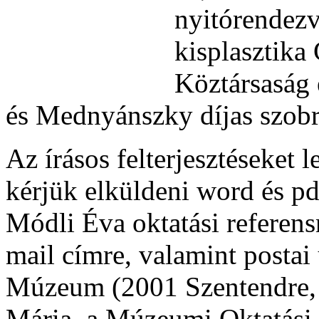
nyitórendezv
kisplasztika
Köztársaság
és Mednyánszky díjas szobr
Az írásos felterjesztéseket
kérjük elküldeni word és p
Módli Éva oktatási referen
mail címre, valamint postai
Múzeum (2001 Szentendre, P
Mária, a Múzeumi Oktatási