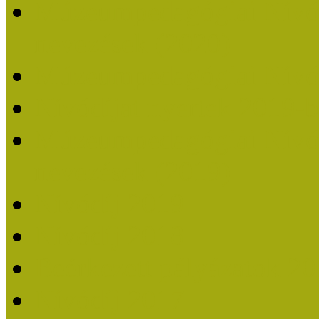
Múzeumpedagógiai Nívódí
nevezések (2020)
Múzeumpedagógiai Nívó
Nívódíjat nyertek 2019-
Múzeumpedagógiai Nívódí
nevezések (2019)
Nívódíj 2019
Nívódíj 2018
Beérkezett pályázatok 2
Nívódíj 2017