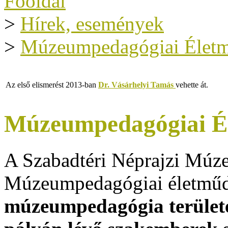
Főoldal
>
Hírek, események
>
Múzeumpedagógiai Életmű
Az első elismerést 2013-ban
Dr. Vásárhelyi Tamás
vehette át.
Múzeumpedagógiai Él
A Szabadtéri Néprajzi Mú
Múzeumpedagógiai életműdíj
múzeumpedagógia területé