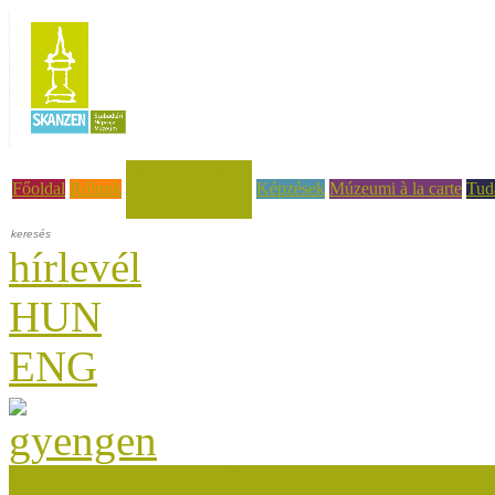
Hírek, események
Főoldal
Rólunk
Képzések
Múzeumi à la carte
Tud
hírlevél
HUN
ENG
Múzeumok Őszi Fesztiválja