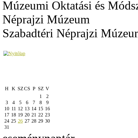
Múzeumi Oktatási és Módsz
Néprajzi Múzeum
Szabadtéri Néprajzi Múze
H
K
SZ
CS
P
SZ
V
1
2
3
4
5
6
7
8
9
10
11
12
13
14
15
16
17
18
19
20
21
22
23
24
25
26
27
28
29
30
31