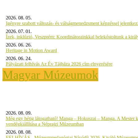
2026. 08. 05.
Igényre szabott változás- és válságmenedzsment képzéssel jelent
2026. 07. 01.
Ízek, inklúzió, Veszprém: Koordinátorainkkal belekóstoltunk a kirá
2026. 06. 26.
Heritage in Motion Award
2026. 06. 24.
Pályázati felhívás Az Év Tájháza 2026 cím elnyerésére
Magyar Múzeumok
2026. 08. 09.
Még egy hétig látogatható! Manga – Hokuszai – Manga. A Mester k
vendégkiállítása a Néprajzi Múzeumban
2026. 08. 08.
FELHÍVÁS - Múzeumpedagógiai Nívódíj 2026, Kiváló Múzeumpe