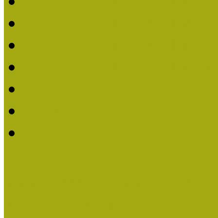
2021. évi MOKK Hírleve
2020. évi MOKK Hírleve
2019. évi MOKK Hírleve
2018. évi MOKK Hírleve
2017
2014.
2013.
ERASMUS + (KA120-AD
Közösségek Hete