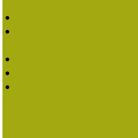
elismerést
Felhívás Kiváló Múzeum
2016-ban Pató Mária és 
Múzeumpedagógus Díjat
Felhívás Kiváló Múzeum
Kiváló Múzeumpedagógus
Turcsányiné Kesik Gabrie
Múzeumpedagógus Díjat
Családbarát Múzeum elisme