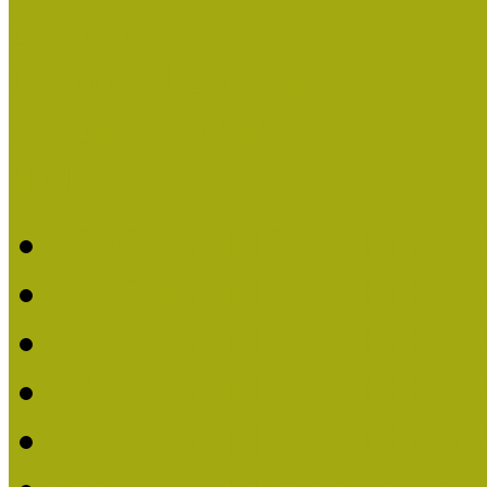
Események
Legfrissebb hírek
Aktuális cikkek
Hírlevél
2026. évi MOKK hírleve
2025. évi MOKK hírleve
2024. évi MOKK hírleve
2023. évi MOKK hírleve
2022. évi MOKK hírleve