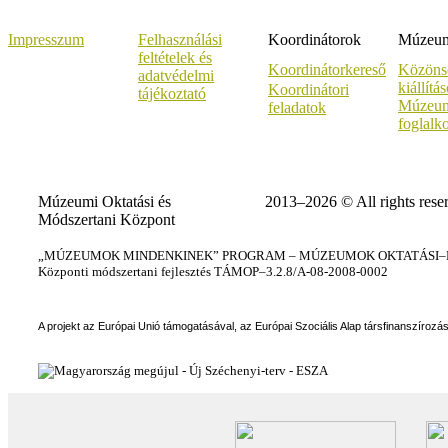
Impresszum
Felhasználási
Koordinátorok
Múzeumi
feltételek és
Koordinátorkereső
Közöns
adatvédelmi
kiállítá
Koordinátori
tájékoztató
Múzeum
feladatok
foglalk
Múzeumi Oktatási és
2013–2026 © All rights rese
Módszertani Központ
„MÚZEUMOK MINDENKINEK” PROGRAM – MÚZEUMOK OKTATÁSI–KÉ
Központi módszertani fejlesztés TÁMOP–3.2.8/A-08-2008-0002
A projekt az Európai Unió támogatásával, az Európai Szociális Alap társfinanszírozá