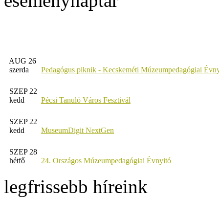
eseménynaptár
AUG 26
szerda
Pedagógus piknik - Kecskeméti Múzeumpedagógiai Évny
SZEP 22
kedd
Pécsi Tanuló Város Fesztivál
SZEP 22
kedd
MuseumDigit NextGen
SZEP 28
hétfő
24. Országos Múzeumpedagógiai Évnyitó
legfrissebb híreink