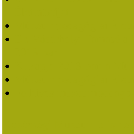
Életműdíjat
Múzeumpedagógiai Életm
Dr. Vásárhelyi Tamásé a
2013-ban
Ki kapja 2013-ban a Mú
Múzeumpedagógiai Életm
Felhívás múzeumpedagógi
Közösségi Múzeum elismer