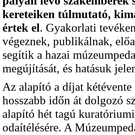
pályán lévő szakemberek 
kereteiken túlmutató, ki
értek el
. Gyakorlati tevéke
végeznek, publikálnak, előa
segítik a hazai múzeumped
megújítását, és hatásuk jel
Az alapító a díjat kétévent
hosszabb időn át dolgozó 
alapító hét tagú kuratóriumi 
odaítélésére. A Múzeumped