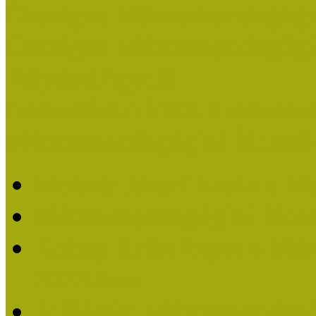
Országos Múzeumpedagógia
Országos Múzeumpedagógia
Pályázatfigyelő
Nemzetközi hírek a múzeum
Múzeumpedagógiai Életmű
Molnár József kapta a M
Múzeumpedagógiai Élet
Koltay Erika kapta a Mú
2023-ban
Felhívás: Múzeumpedagó