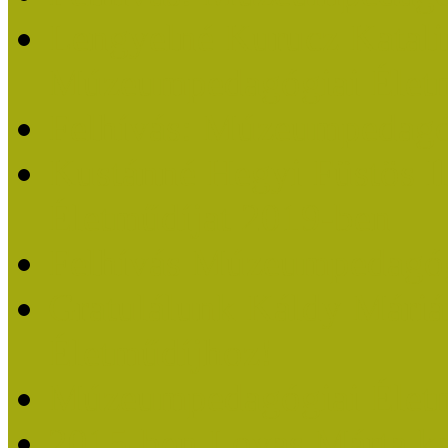
Lengyelné Kurucz Katali
Múzeumpedagógiai Életm
Felhívás: Múzeumpedagó
Kustánné Hegyi Füstös I
Életműdíjat 2019-ben
Felhívás Múzeumpedagóg
Gratulálunk Káldy Mári
Életműdíjhoz!
Múzeumpedagógiai Élet
2015-ben Lovas Márta k