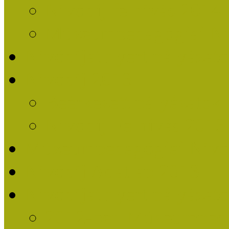
Nívódíj felhívás 2014
Múzeumpedagógiai Nív
Nívódíjat nyert pályázat
Nívódíj 2013
Beérkezett pályázatok
Nívódíj Felhívás 2013
Múzeumpedagógiai Nívód
Nívódíj Adatlap 2013
Nívódíjat nyert pályáza
2012-ben Múzeumpedag