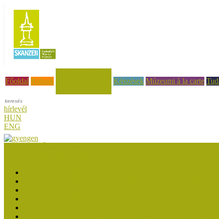
Hírek, események
Főoldal
Rólunk
Képzések
Múzeumi à la carte
Tud
hírlevél
HUN
ENG
Múzeumok Őszi Fesztiválja
Múzeumpedagógiai Nívódíj
Múzeumpedagógiai Nívódíj 2026
Múzeumpedagógiai Nívódíj felhívásra beérkezett nevezések (2
Múzeumpedagógiai Nívódíj 2025
Múzeumpedagógiai Nívódíj felhívásra beérkezett nevezések (2
Múzeumpedagógiai Nívódíj 2024
Múzeumpedagógiai Nívódíj 2023 felhívásra beérkezett nevezé