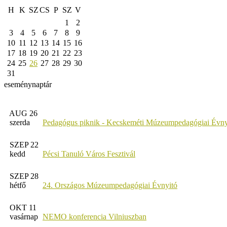
H
K
SZ
CS
P
SZ
V
1
2
3
4
5
6
7
8
9
10
11
12
13
14
15
16
17
18
19
20
21
22
23
24
25
26
27
28
29
30
31
eseménynaptár
AUG 26
szerda
Pedagógus piknik - Kecskeméti Múzeumpedagógiai Évny
SZEP 22
kedd
Pécsi Tanuló Város Fesztivál
SZEP 28
hétfő
24. Országos Múzeumpedagógiai Évnyitó
OKT 11
vasárnap
NEMO konferencia Vilniuszban