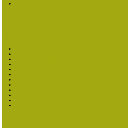
Turcsányiné Kesik Gabriella kapta a Kiváló Múzeumpedagógus
Családbarát Múzeum elismerés
Események
Legfrissebb hírek
Aktuális cikkek
Hírlevél
2026. évi MOKK hírlevelek
2025. évi MOKK hírlevelek
2024. évi MOKK hírlevelek
2023. évi MOKK hírlevelek
2022. évi MOKK hírlevelek
2021. évi MOKK Hírlevelek
2020. évi MOKK Hírlevelek
2019. évi MOKK Hírlevelek
2018. évi MOKK Hírlevelek
2017
2014.
2013.
ERASMUS + (KA120-ADU)
Közösségek Hete