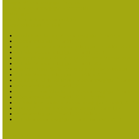
Országos Múzeumpedagógiai Évnyitók
Országos Múzeumpedagógiai Konferenciák
Pályázatfigyelő
Nemzetközi hírek a múzeumi világból
Múzeumpedagógiai Életműdíj
Molnár József kapta a Múzeumpedagógiai Életműdíjat
Múzeumpedagógiai Életműdíj 2025
Koltay Erika kapta a Múzeumpedagógiai Életműdíjat 2023-ban
Felhívás: Múzeumpedagógiai Életműdíj 2023
Lengyelné Kurucz Katalin kapta 2021-ben a Múzeumpedagógia
Felhívás: Múzeumpedagógiai Életműdíj 2021
Kustánné Hegyi Füstös Ilona kapta a Múzeumpedagógiai Életm
Felhívás Múzeumpedagógiai Életműdíjra 2019
Gratulálunk Káldy Máriának a Múzeumpedagógiai Életműdíjh
Múzeumpedagógiai Életműdíj 2017
2015-ben Lovas Márta kapta a Múzeumpedagógiai Életműdíjat
Múzeumpedagógiai Életműdíj 2015 - Felhívás
Dr. Vásárhelyi Tamásé a Múzeumpedagógiai Életműdíj 2013-b
Ki kapja 2013-ban a Múzeumpedagógiai Életműdíjat?
Múzeumpedagógiai Életműdíj 2013 adatlap
Felhívás múzeumpedagógiai életmű elismerésére 2013
Közösségi Múzeum elismerés