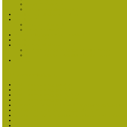
Nívódíj felhívás 2014
Múzeumpedagógiai Nívódíj Adatlap
Nívódíjat nyert pályázatok 2013-ban
Nívódíj 2013
Beérkezett pályázatok
Nívódíj Felhívás 2013
Múzeumpedagógiai Nívódíj Felhívás 2013
Nívódíj Adatlap 2013
Nívódíjat nyert pályázatok 2011-2012
2012-ben Múzeumpedagógiai Nívódíjat nyertek
2011-ben Múzeumpedagógiai Nívódíjat nyertek
Története
Kiváló Múzeumpedagógus Díj
Kiváló Múzeumpedagógus 2026
Kiváló Múzeumpedagógus 2024
Kiváló Múzeumpedagógus Díj 2022
Kiváló Múzeumpedagógus Díj 2020
2018-ban Joó Emese kapta a Kiváló Múzeumpedagógus elisme
Felhívás Kiváló Múzeumpedagógus Díjra 2018
2016-ban Pató Mária és Szabics Ágnes kaptak Kiváló Múzeum
Felhívás Kiváló Múzeumpedagógus Díjra (2016)
Kiváló Múzeumpedagógus Díj Adatlap 2016