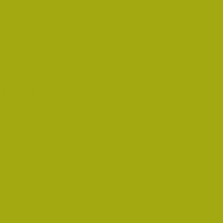
i Életműdíjat
űdíjat 2019-ben
oz!
an