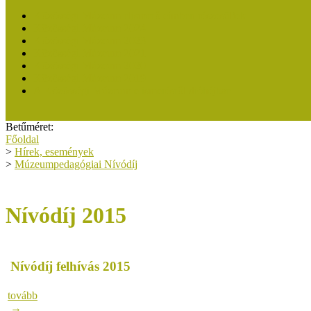
Közösségi Múzeum elismerő címben részesültek
Közösségi Múzeum 2024
Közösségi Múzeum 2023
Közösségi Múzeum 2021
Közösségi Múzeum 2020
Közösségi Múzeum 2019
A Közösségi Múzeum elismerésről dióhéjban
Betűméret:
Főoldal
>
Hírek, események
>
Múzeumpedagógiai Nívódíj
Nívódíj 2015
Nívódíj felhívás 2015
tovább
→