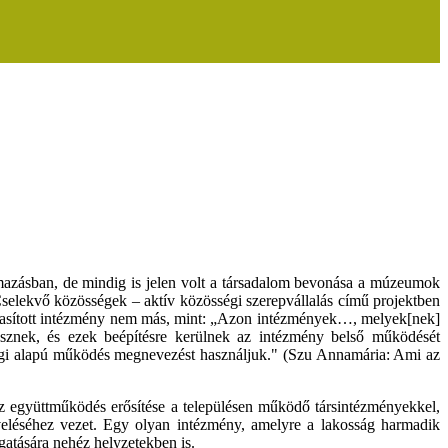
zásban, de mindig is jelen volt a társadalom bevonása a múzeumok
selekvő közösségek – aktív közösségi szerepvállalás című projektben
almiasított intézmény nem más, mint: „Azon intézmények…, melyek[nek]
vesznek, és ezek beépítésre kerülnek az intézmény belső működését
égi alapú működés megnevezést használjuk." (Szu Annamária: Ami az
z együttműködés erősítése a településen működő társintézményekkel,
növeléséhez vezet. Egy olyan intézmény, amelyre a lakosság harmadik
gatására nehéz helyzetekben is.