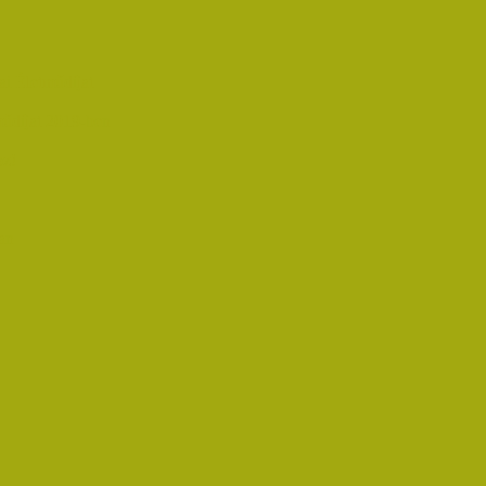
i Életműdíjat
űdíjat 2019-ben
oz!
an