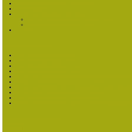
Múzeumpedagógiai Nívódíj Felhívás 2013
Nívódíj Adatlap 2013
Nívódíjat nyert pályázatok 2011-2012
2012-ben Múzeumpedagógiai Nívódíjat nyertek
2011-ben Múzeumpedagógiai Nívódíjat nyertek
Története
Kiváló Múzeumpedagógus Díj
Kiváló Múzeumpedagógus 2026
Kiváló Múzeumpedagógus 2024
Kiváló Múzeumpedagógus Díj 2022
Kiváló Múzeumpedagógus Díj 2020
2018-ban Joó Emese kapta a Kiváló Múzeumpedagógus elisme
Felhívás Kiváló Múzeumpedagógus Díjra 2018
2016-ban Pató Mária és Szabics Ágnes kaptak Kiváló Múzeum
Felhívás Kiváló Múzeumpedagógus Díjra (2016)
Kiváló Múzeumpedagógus Díj Adatlap 2016
Turcsányiné Kesik Gabriella kapta a Kiváló Múzeumpedagógus
Családbarát Múzeum elismerés
Események
Legfrissebb hírek