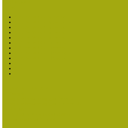
Aktuális cikkek
Hírlevél
2026. évi MOKK hírlevelek
2025. évi MOKK hírlevelek
2024. évi MOKK hírlevelek
2023. évi MOKK hírlevelek
2022. évi MOKK hírlevelek
2021. évi MOKK Hírlevelek
2020. évi MOKK Hírlevelek
2019. évi MOKK Hírlevelek
2018. évi MOKK Hírlevelek
2017
2014.
2013.
ERASMUS + (KA120-ADU)
Közösségek Hete
Országos Múzeumpedagógiai Évnyitók
Országos Múzeumpedagógiai Konferenciák
Pályázatfigyelő
Nemzetközi hírek a múzeumi világból
Múzeumpedagógiai Életműdíj