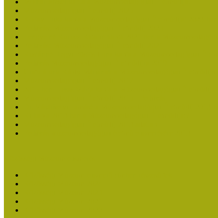
Molnár József kapta a Múzeumpedagógiai Életműdíjat
Múzeumpedagógiai Életműdíj 2025
Koltay Erika kapta a Múzeumpedagógiai Életműdíjat 2023-ban
Felhívás: Múzeumpedagógiai Életműdíj 2023
Lengyelné Kurucz Katalin kapta 2021-ben a Múzeumpedagógia
Felhívás: Múzeumpedagógiai Életműdíj 2021
Kustánné Hegyi Füstös Ilona kapta a Múzeumpedagógiai Életm
Felhívás Múzeumpedagógiai Életműdíjra 2019
Gratulálunk Káldy Máriának a Múzeumpedagógiai Életműdíjh
Múzeumpedagógiai Életműdíj 2017
2015-ben Lovas Márta kapta a Múzeumpedagógiai Életműdíjat
Múzeumpedagógiai Életműdíj 2015 - Felhívás
Dr. Vásárhelyi Tamásé a Múzeumpedagógiai Életműdíj 2013-b
Ki kapja 2013-ban a Múzeumpedagógiai Életműdíjat?
Múzeumpedagógiai Életműdíj 2013 adatlap
Felhívás múzeumpedagógiai életmű elismerésére 2013
Közösségi Múzeum elismerés
Közösségi Múzeum elismerő címben részesültek
Közösségi Múzeum 2024
Közösségi Múzeum 2023
Közösségi Múzeum 2021
Közösségi Múzeum 2020