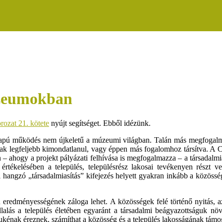
úzeumokban
rozat 21. kötete
nyújt segítséget. Ebből idézünk.
apú működés nem újkeletű a múzeumi világban. Talán más megfogalma
k legfeljebb kimondatlanul, vagy éppen más fogalomhoz társítva. A C
zen – ahogy a projekt pályázati felhívása is megfogalmazza – a társad
értékelésében a település, településrész lakosai tevékenyen részt 
hangzó „társadalmiasítás” kifejezés helyett gyakran inkább a közöss
redményességének záloga lehet. A közösségek felé történő nyitás, a
állalás a település életében egyaránt a társadalmi beágyazottságuk 
ukénak éreznek, számíthat a közösség és a település lakosságának támo