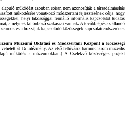
alapuló működést azonban sokan nem azonosítják a társadalmiasítás
asított működésére vonatkozó módszertani fejlesztésének célja, hogy
sségekkel, helyi lakossággal fennálló informális kapcsolatot tudatos
mat, amelynek különböző szakaszai vannak. A továbblépés az állandó
a múzeumok és a hozzájuk kapcsolódó közösségek kapcsolatrendszerének
 Múzeum Múzeumi Oktatási és Módszertani Központ a Közösségi
vehetett át 16 intézmény. Az első felhívásra harminchárom muzeális
gi alapú működés a múzeumokban.) A Cselekvő közösségek projekt