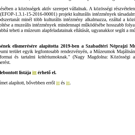
en a közösségek aktív szerepet vállalnak. A közösségi részvételen 
 (EFOP-1.3.1-15-2016-00001) projekt kulturális intézmények társadalmi
szertanát minél több kulturális intézmény alkalmazza, ezáltal a közö
eépítése a muzeális intézmények mindennapi működésébe hosszabb folya
yabbá teheti a múzeum alapfeladatainak ellátását, ugyanakkor segíti 
ésének elismerésére alapította 2019-ben a Szabadtéri Néprajzi
umi terület egyik legfontosabb rendezvényén, a Múzeumok Majálisán 
 a formai és tartalmi kritériumoknak." (Nagy Magdolna: Közössé
erést.
ebontott listája
itt
érhető el.
ímet alapított, bővebben erről
itt
és
itt
.