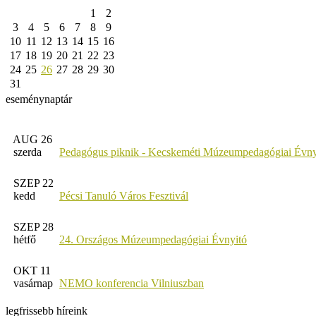
1
2
3
4
5
6
7
8
9
10
11
12
13
14
15
16
17
18
19
20
21
22
23
24
25
26
27
28
29
30
31
eseménynaptár
AUG 26
szerda
Pedagógus piknik - Kecskeméti Múzeumpedagógiai Évny
SZEP 22
kedd
Pécsi Tanuló Város Fesztivál
SZEP 28
hétfő
24. Országos Múzeumpedagógiai Évnyitó
OKT 11
vasárnap
NEMO konferencia Vilniuszban
legfrissebb híreink