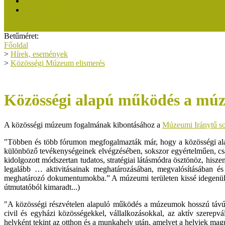
Közösségi Múzeum 2019
A Közösségi Múzeum elismerésről dióhéjban
Betűméret:
Főoldal
>
Hírek, események
>
Közösségi Múzeum elismerés
Közösségi alapú működés a m
A közösségi múzeum fogalmának kibontásához a
Múzeumi Iránytű so
"Többen és több fórumon megfogalmazták már, hogy a közösségi al
különböző tevékenységeinek elvégzésében, sokszor egyértelműen, csa
kidolgozott módszertan tudatos, stratégiai látásmódra ösztönöz, his
legalább … aktivitásainak meghatározásában, megvalósításában és 
meghatározó dokumentumokba.” A múzeumi területen kissé idegenül 
útmutatóból kimaradt...)
"A közösségi részvételen alapuló működés a múzeumok hosszú távú e
civil és egyházi közösségekkel, vállalkozásokkal, az aktív szerepv
helyként tekint az otthon és a munkahely után, amelyet a helyiek mag