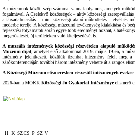
A múzeumok között szép számmal vannak olyanok, amelyek működéséb
fogalmával. A Cselekvő közösségek – aktív közösségi szerepvállalás
a társadalmiasítás – mint közösségi alapú működtetés – elvét és mód
mederbe terelje. A közösségi múzeumi tevékenység kialakítása és b
fejlesztési folyamatok során egyre több eredményt hozhat, s hatékon
megerősítését, új területeken való kiteljesedését is.
A muzeális intézmények közösségi részvételen alapuló működ
Múzeum díjat
, amelyet első alkalommal 2019. május 19-én, a múze
intézmény jelentkezett, közülük tizenhat intézmény felelt meg
zárókonferenciáján további három intézmény vehette át a rangos elism
A Közösségi Múzeum elismerésben részesült intézmények évekre l
2026-ban a MOKK
Közösségi Jó Gyakorlat Intézménye
elismerő c
H
K
SZ
CS
P
SZ
V