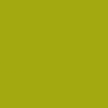
rést
pedagógus Díjat
 Díjat 2014-ben