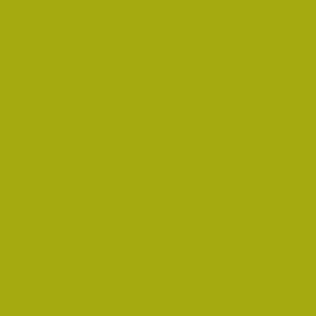
rést
pedagógus Díjat
 Díjat 2014-ben