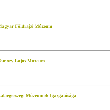
 Magyar Földrajzi Múzeum
 Tomory Lajos Múzeum
Zalaegerszegi Múzeumok Igazgatósága