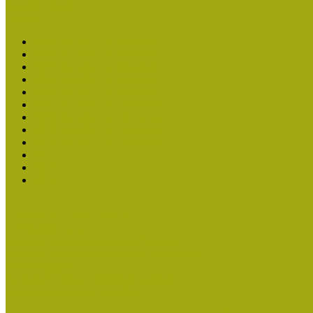
Aktuális cikkek
Hírlevél
2026. évi MOKK hírlevelek
2025. évi MOKK hírlevelek
2024. évi MOKK hírlevelek
2023. évi MOKK hírlevelek
2022. évi MOKK hírlevelek
2021. évi MOKK Hírlevelek
2020. évi MOKK Hírlevelek
2019. évi MOKK Hírlevelek
2018. évi MOKK Hírlevelek
2017
2014.
2013.
ERASMUS + (KA120-ADU)
Közösségek Hete
Országos Múzeumpedagógiai Évnyitók
Országos Múzeumpedagógiai Konferenciák
Pályázatfigyelő
Nemzetközi hírek a múzeumi világból
Múzeumpedagógiai Életműdíj