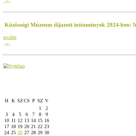
→
Közösségi Múzeum díjazott intézmények 2024-ben:
tovább
→
H
K
SZ
CS
P
SZ
V
1
2
3
4
5
6
7
8
9
10
11
12
13
14
15
16
17
18
19
20
21
22
23
24
25
26
27
28
29
30