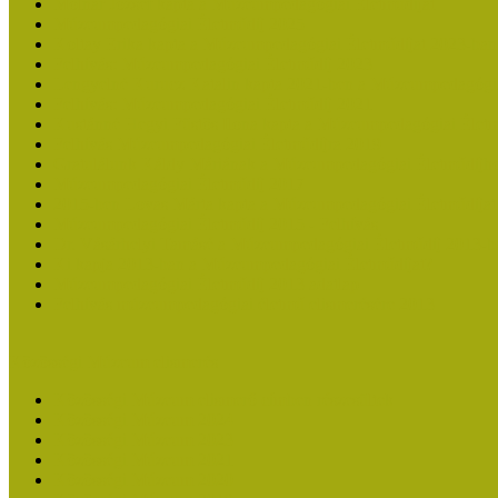
Molnár József kapta a Múzeumpedagógiai Életműdíjat
Múzeumpedagógiai Életműdíj 2025
Koltay Erika kapta a Múzeumpedagógiai Életműdíjat 2023-ban
Felhívás: Múzeumpedagógiai Életműdíj 2023
Lengyelné Kurucz Katalin kapta 2021-ben a Múzeumpedagógia
Felhívás: Múzeumpedagógiai Életműdíj 2021
Kustánné Hegyi Füstös Ilona kapta a Múzeumpedagógiai Életm
Felhívás Múzeumpedagógiai Életműdíjra 2019
Gratulálunk Káldy Máriának a Múzeumpedagógiai Életműdíjh
Múzeumpedagógiai Életműdíj 2017
2015-ben Lovas Márta kapta a Múzeumpedagógiai Életműdíjat
Múzeumpedagógiai Életműdíj 2015 - Felhívás
Dr. Vásárhelyi Tamásé a Múzeumpedagógiai Életműdíj 2013-b
Ki kapja 2013-ban a Múzeumpedagógiai Életműdíjat?
Múzeumpedagógiai Életműdíj 2013 adatlap
Felhívás múzeumpedagógiai életmű elismerésére 2013
Közösségi Múzeum elismerés
Közösségi Múzeum elismerő címben részesültek
Közösségi Múzeum 2024
Közösségi Múzeum 2023
Közösségi Múzeum 2021
Közösségi Múzeum 2020