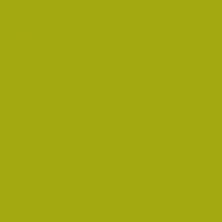
i Életműdíjat
űdíjat 2019-ben
oz!
an