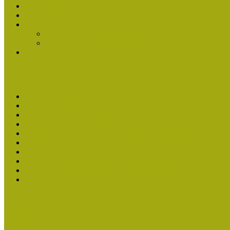
Múzeumpedagógiai Nívódíj Felhívás 2013
Nívódíj Adatlap 2013
Nívódíjat nyert pályázatok 2011-2012
2012-ben Múzeumpedagógiai Nívódíjat nyertek
2011-ben Múzeumpedagógiai Nívódíjat nyertek
Története
Kiváló Múzeumpedagógus Díj
Kiváló Múzeumpedagógus 2026
Kiváló Múzeumpedagógus 2024
Kiváló Múzeumpedagógus Díj 2022
Kiváló Múzeumpedagógus Díj 2020
2018-ban Joó Emese kapta a Kiváló Múzeumpedagógus elisme
Felhívás Kiváló Múzeumpedagógus Díjra 2018
2016-ban Pató Mária és Szabics Ágnes kaptak Kiváló Múzeum
Felhívás Kiváló Múzeumpedagógus Díjra (2016)
Kiváló Múzeumpedagógus Díj Adatlap 2016
Turcsányiné Kesik Gabriella kapta a Kiváló Múzeumpedagógus
Családbarát Múzeum elismerés
Események
Legfrissebb hírek