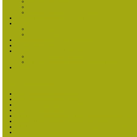
Beérkezett pályázatok
Nívódíj felhívás 2014
Múzeumpedagógiai Nívódíj Adatlap
Nívódíjat nyert pályázatok 2013-ban
Nívódíj 2013
Beérkezett pályázatok
Nívódíj Felhívás 2013
Múzeumpedagógiai Nívódíj Felhívás 2013
Nívódíj Adatlap 2013
Nívódíjat nyert pályázatok 2011-2012
2012-ben Múzeumpedagógiai Nívódíjat nyertek
2011-ben Múzeumpedagógiai Nívódíjat nyertek
Története
Kiváló Múzeumpedagógus Díj
Kiváló Múzeumpedagógus 2026
Kiváló Múzeumpedagógus 2024
Kiváló Múzeumpedagógus Díj 2022
Kiváló Múzeumpedagógus Díj 2020
2018-ban Joó Emese kapta a Kiváló Múzeumpedagógus elisme
Felhívás Kiváló Múzeumpedagógus Díjra 2018
2016-ban Pató Mária és Szabics Ágnes kaptak Kiváló Múzeum
Felhívás Kiváló Múzeumpedagógus Díjra (2016)