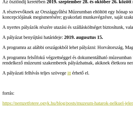
Az ösztöndíj keretében
2019. szeptember 28. és október 26. között
A résztvevőknek az Országgyűlési Múzeumban eltöltött egy hónap sorá
koncepciójának megismerésére; gyakorlati munkavégzésre, saját szakm
A nyertes pályázók részére utazási és szállásköltséget biztosítunk, val
A pályázat benyújtási határideje:
2019. augusztus 15.
A programra az alábbi országokból lehet pályázni: Horvátország, Mag
A programra felsőfokú végzettséggel és dokumentálható múzeumban v
rendelkező múzeumi szakemberek pályázhatnak, akiknek életkora ne
A pályázati felhívás teljes szövege
itt
érhető el.
forrás:
https://nemzetfotere.ogyk.hu/blog/posts/muzeum-hatarok-nelkuel-jele