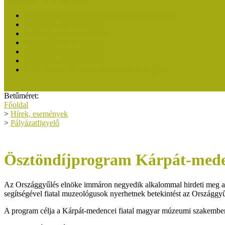
Közösségi Múzeum elismerő címben részesültek
Közösségi Múzeum 2024
Közösségi Múzeum 2023
Közösségi Múzeum 2021
Közösségi Múzeum 2020
Közösségi Múzeum 2019
A Közösségi Múzeum elismerésről dióhéjban
Betűméret:
Főoldal
>
Hírek, események
>
Pályázatfigyelő
Ösztöndíjprogram Kárpát-mede
Az Országgyűlés elnöke immáron negyedik alkalommal hirdeti meg 
segítségével fiatal muzeológusok nyerhetnek betekintést az Ország
A program célja a Kárpát-medencei fiatal magyar múzeumi szakember