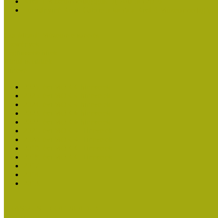
Kiváló Múzeumpedagógus Díj Adatlap 2016
Turcsányiné Kesik Gabriella kapta a Kiváló Múzeumpedagógus
Családbarát Múzeum elismerés
Események
Legfrissebb hírek
Aktuális cikkek
Hírlevél
2026. évi MOKK hírlevelek
2025. évi MOKK hírlevelek
2024. évi MOKK hírlevelek
2023. évi MOKK hírlevelek
2022. évi MOKK hírlevelek
2021. évi MOKK Hírlevelek
2020. évi MOKK Hírlevelek
2019. évi MOKK Hírlevelek
2018. évi MOKK Hírlevelek
2017
2014.
2013.
ERASMUS + (KA120-ADU)
Közösségek Hete