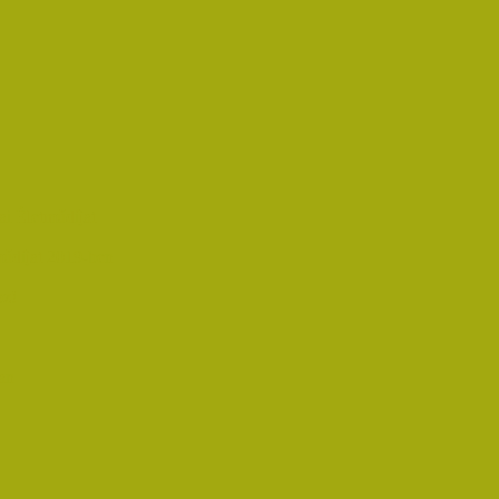
i Életműdíjat
űdíjat 2019-ben
oz!
an