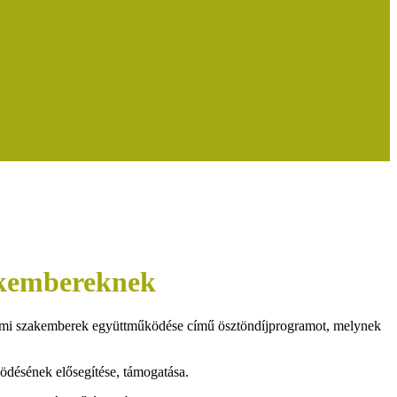
akembereknek
mi szakemberek együttműködése című ösztöndíjprogramot, melynek
ödésének elősegítése, támogatása.