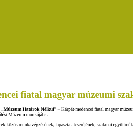
ncei fiatal magyar múzeumi sz
a
„Múzeum Határok Nélkül”
– Kárpát-medencei fiatal magyar múzeu
gyűlési Múzeum munkájába.
ek közös munkavégzésének, tapasztalatcseréjének, szakmai együttműk