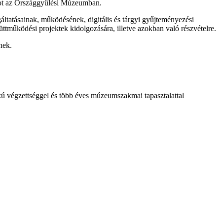
apot az Országgyűlési Múzeumban.
ltatásainak, működésének, digitális és tárgyi gyűjteményezési
tműködési projektek kidolgozására, illetve azokban való részvételre.
nek.
 végzettséggel és több éves múzeumszakmai tapasztalattal