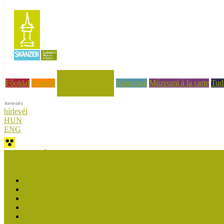
Hírek, események
Főoldal
Rólunk
Képzések
Múzeumi à la carte
Tud
hírlevél
HUN
ENG
Múzeumok Őszi Fesztiválja
Múzeumpedagógiai Nívódíj
Múzeumpedagógiai Nívódíj 2026
Múzeumpedagógiai Nívódíj felhívásra beérkezett nevezések (2
Múzeumpedagógiai Nívódíj 2025
Múzeumpedagógiai Nívódíj felhívásra beérkezett nevezések (2
Múzeumpedagógiai Nívódíj 2024