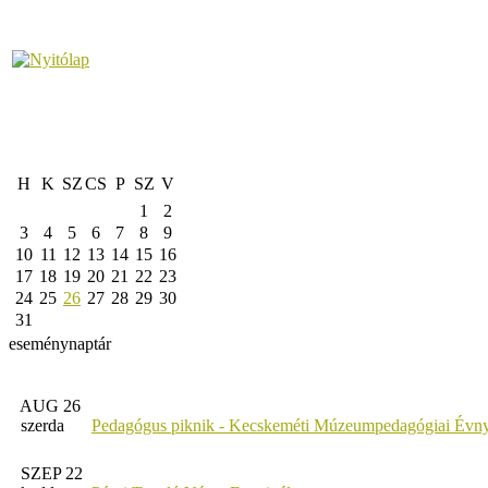
H
K
SZ
CS
P
SZ
V
1
2
3
4
5
6
7
8
9
10
11
12
13
14
15
16
17
18
19
20
21
22
23
24
25
26
27
28
29
30
31
eseménynaptár
AUG 26
szerda
Pedagógus piknik - Kecskeméti Múzeumpedagógiai Évny
SZEP 22