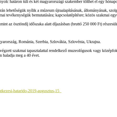
nyolc határon túli és két magyarországi szakember tölthet el egy hón
n lehetőségük nyílik a múzeum újraalapításának, állományának, szolgá
ai tevékenységük bemutatására; kapcsolatépítésre; közös szakmai együt
amint az ösztöndíj időszaka alatt díjazásban (bruttó 250 000 Ft) részesül
yarország, Románia, Szerbia, Szlovákia, Szlovénia, Ukrajna.
égzett szakmai tapasztalattal rendelkező muzeológusok vagy középfokú
m haladja meg a 40 évet.
ntkezesi-hatarido-2019-augusztus-15_