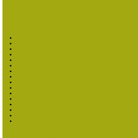
Országos Múzeumpedagógiai Évnyitók
Országos Múzeumpedagógiai Konferenciák
Pályázatfigyelő
Nemzetközi hírek a múzeumi világból
Múzeumpedagógiai Életműdíj
Molnár József kapta a Múzeumpedagógiai Életműdíjat
Múzeumpedagógiai Életműdíj 2025
Koltay Erika kapta a Múzeumpedagógiai Életműdíjat 2023-ban
Felhívás: Múzeumpedagógiai Életműdíj 2023
Lengyelné Kurucz Katalin kapta 2021-ben a Múzeumpedagógia
Felhívás: Múzeumpedagógiai Életműdíj 2021
Kustánné Hegyi Füstös Ilona kapta a Múzeumpedagógiai Életm
Felhívás Múzeumpedagógiai Életműdíjra 2019
Gratulálunk Káldy Máriának a Múzeumpedagógiai Életműdíjh
Múzeumpedagógiai Életműdíj 2017
2015-ben Lovas Márta kapta a Múzeumpedagógiai Életműdíjat
Múzeumpedagógiai Életműdíj 2015 - Felhívás
Dr. Vásárhelyi Tamásé a Múzeumpedagógiai Életműdíj 2013-b
Ki kapja 2013-ban a Múzeumpedagógiai Életműdíjat?
Múzeumpedagógiai Életműdíj 2013 adatlap
Felhívás múzeumpedagógiai életmű elismerésére 2013
Közösségi Múzeum elismerés