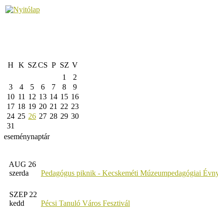
H
K
SZ
CS
P
SZ
V
1
2
3
4
5
6
7
8
9
10
11
12
13
14
15
16
17
18
19
20
21
22
23
24
25
26
27
28
29
30
31
eseménynaptár
AUG 26
szerda
Pedagógus piknik - Kecskeméti Múzeumpedagógiai Évny
SZEP 22
kedd
Pécsi Tanuló Város Fesztivál