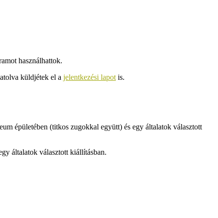
gramot használhattok.
atolva küldjétek el a
jelentkezési lapot
is.
 épületében (titkos zugokkal együtt) és egy általatok választott
 általatok választott kiállításban.