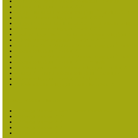
Molnár József kapta a Múzeumpedagógiai Életműdíjat
Múzeumpedagógiai Életműdíj 2025
Koltay Erika kapta a Múzeumpedagógiai Életműdíjat 2023-ban
Felhívás: Múzeumpedagógiai Életműdíj 2023
Lengyelné Kurucz Katalin kapta 2021-ben a Múzeumpedagógia
Felhívás: Múzeumpedagógiai Életműdíj 2021
Kustánné Hegyi Füstös Ilona kapta a Múzeumpedagógiai Életm
Felhívás Múzeumpedagógiai Életműdíjra 2019
Gratulálunk Káldy Máriának a Múzeumpedagógiai Életműdíjh
Múzeumpedagógiai Életműdíj 2017
2015-ben Lovas Márta kapta a Múzeumpedagógiai Életműdíjat
Múzeumpedagógiai Életműdíj 2015 - Felhívás
Dr. Vásárhelyi Tamásé a Múzeumpedagógiai Életműdíj 2013-b
Ki kapja 2013-ban a Múzeumpedagógiai Életműdíjat?
Múzeumpedagógiai Életműdíj 2013 adatlap
Felhívás múzeumpedagógiai életmű elismerésére 2013
Közösségi Múzeum elismerés
Közösségi Múzeum elismerő címben részesültek
Közösségi Múzeum 2024
Közösségi Múzeum 2023
Közösségi Múzeum 2021
Közösségi Múzeum 2020