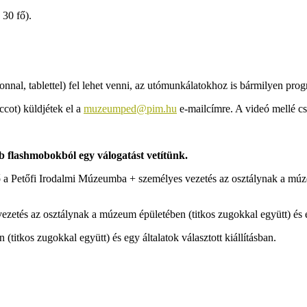
 30 fő).
nnal, tablettel) fel lehet venni, az utómunkálatokhoz is bármilyen pro
cot) küldjétek el a
muzeumped@pim.hu
e-mailcímre. A videó mellé cs
b flashmobokból egy válogatást vetítünk.
a Petőfi Irodalmi Múzeumba + személyes vezetés az osztálynak a múzeum
etés az osztálynak a múzeum épületében (titkos zugokkal együtt) és egy
titkos zugokkal együtt) és egy általatok választott kiállításban.