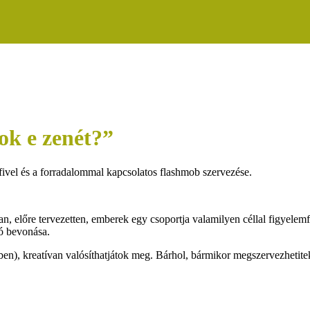
tok e zenét?”
ivel és a forradalommal kapcsolatos flashmob szervezése.
, előre tervezetten, emberek egy csoportja valamilyen céllal figyelemf
ló bevonása.
ben), kreatívan valósíthatjátok meg. Bárhol, bármikor megszervezheti