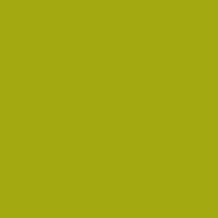
rést
pedagógus Díjat
 Díjat 2014-ben