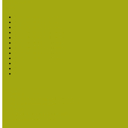
Aktuális cikkek
Hírlevél
2026. évi MOKK hírlevelek
2025. évi MOKK hírlevelek
2024. évi MOKK hírlevelek
2023. évi MOKK hírlevelek
2022. évi MOKK hírlevelek
2021. évi MOKK Hírlevelek
2020. évi MOKK Hírlevelek
2019. évi MOKK Hírlevelek
2018. évi MOKK Hírlevelek
2017
2014.
2013.
ERASMUS + (KA120-ADU)
Közösségek Hete
Országos Múzeumpedagógiai Évnyitók
Országos Múzeumpedagógiai Konferenciák
Pályázatfigyelő
Nemzetközi hírek a múzeumi világból
Múzeumpedagógiai Életműdíj