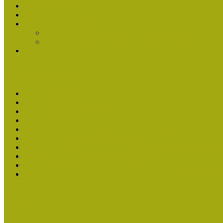
Múzeumpedagógiai Nívódíj Felhívás 2013
Nívódíj Adatlap 2013
Nívódíjat nyert pályázatok 2011-2012
2012-ben Múzeumpedagógiai Nívódíjat nyertek
2011-ben Múzeumpedagógiai Nívódíjat nyertek
Története
Kiváló Múzeumpedagógus Díj
Kiváló Múzeumpedagógus 2026
Kiváló Múzeumpedagógus 2024
Kiváló Múzeumpedagógus Díj 2022
Kiváló Múzeumpedagógus Díj 2020
2018-ban Joó Emese kapta a Kiváló Múzeumpedagógus elisme
Felhívás Kiváló Múzeumpedagógus Díjra 2018
2016-ban Pató Mária és Szabics Ágnes kaptak Kiváló Múzeum
Felhívás Kiváló Múzeumpedagógus Díjra (2016)
Kiváló Múzeumpedagógus Díj Adatlap 2016
Turcsányiné Kesik Gabriella kapta a Kiváló Múzeumpedagógus
Családbarát Múzeum elismerés
Események
Legfrissebb hírek