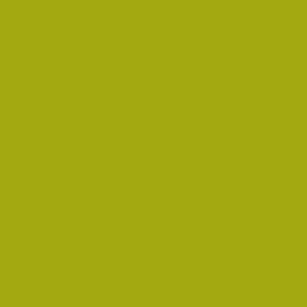
i Életműdíjat
űdíjat 2019-ben
oz!
an