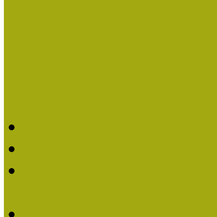
Országos Múzeumpedagógia
Országos Múzeumpedagógia
Pályázatfigyelő
Nemzetközi hírek a múzeum
Múzeumpedagógiai Életmű
Molnár József kapta a M
Múzeumpedagógiai Élet
Koltay Erika kapta a Mú
2023-ban
Felhívás: Múzeumpedagó