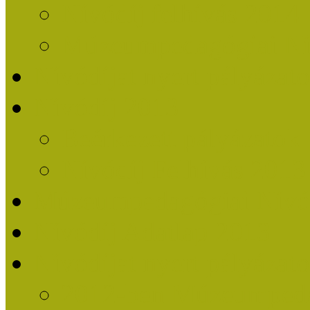
Nívódíj felhívás 2014
Múzeumpedagógiai Nív
Nívódíjat nyert pályázat
Nívódíj 2013
Beérkezett pályázatok
Nívódíj Felhívás 2013
Múzeumpedagógiai Nívód
Nívódíj Adatlap 2013
Nívódíjat nyert pályáza
2012-ben Múzeumpedag