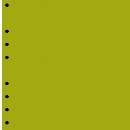
Múzeumpedagógiai Nívódí
nevezések (2020)
Múzeumpedagógiai Nívó
Nívódíjat nyertek 2019-
Múzeumpedagógiai Nívódí
nevezések (2019)
Nívódíj 2019
Nívódíj 2018
Beérkezett pályázatok 2
Nívódíj 2017