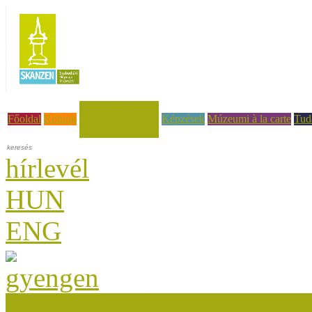
Hírek, események
Főoldal
Rólunk
Képzések
Múzeumi à la carte
Tud
hírlevél
HUN
ENG
Múzeumok Őszi Fesztiválja