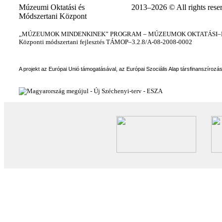
Múzeumi Oktatási és
2013–2026 © All rights rese
Módszertani Központ
„MÚZEUMOK MINDENKINEK” PROGRAM – MÚZEUMOK OKTATÁSI–KÉ
Központi módszertani fejlesztés TÁMOP–3.2.8/A-08-2008-0002
A projekt az Európai Unió támogatásával, az Európai Szociális Alap társfinanszírozá