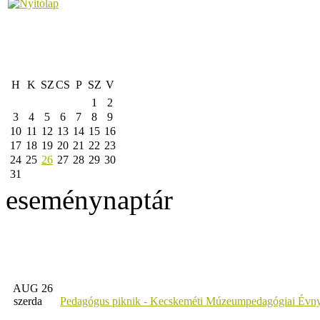
H
K
SZ
CS
P
SZ
V
1
2
3
4
5
6
7
8
9
10
11
12
13
14
15
16
17
18
19
20
21
22
23
24
25
26
27
28
29
30
31
eseménynaptár
AUG 26
szerda
Pedagógus piknik - Kecskeméti Múzeumpedagógiai Évny