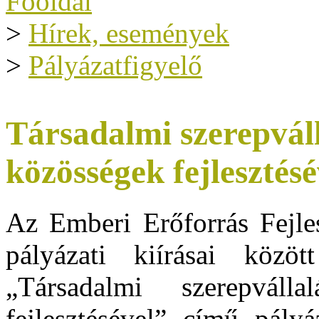
Főoldal
>
Hírek, események
>
Pályázatfigyelő
Társadalmi szerepváll
közösségek fejlesztés
Az Emberi Erőforrás Fejle
pályázati kiírásai közö
„Társadalmi szerepváll
fejlesztésével” című pályá