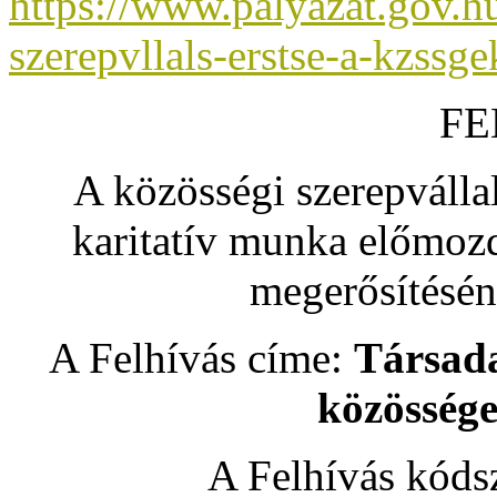
https://www.palyazat.gov.h
szerepvllals-erstse-a-kzssge
FE
A közösségi szerepvállal
karitatív munka előmozd
megerősítésén
A Felhívás címe:
Társada
közössége
A Felhívás kód