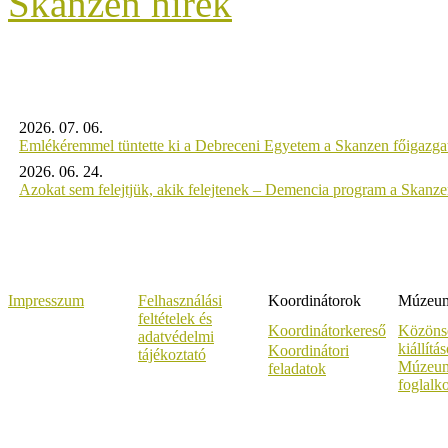
Skanzen hírek
2026. 07. 06.
Emlékéremmel tüntette ki a Debreceni Egyetem a Skanzen főigazgat
2026. 06. 24.
Azokat sem felejtjük, akik felejtenek – Demencia program a Skanz
Impresszum
Felhasználási
Koordinátorok
Múzeumi
feltételek és
Koordinátorkereső
Közöns
adatvédelmi
kiállítá
Koordinátori
tájékoztató
Múzeum
feladatok
foglalk