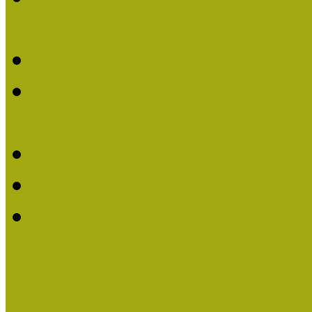
Életműdíjat
Múzeumpedagógiai Életm
Dr. Vásárhelyi Tamásé a
2013-ban
Ki kapja 2013-ban a Mú
Múzeumpedagógiai Életm
Felhívás múzeumpedagógi
Közösségi Múzeum elismer