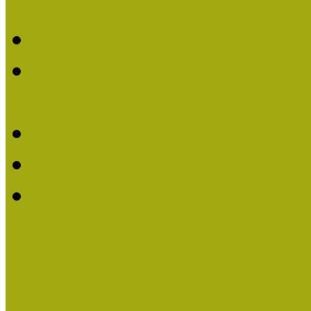
elismerést
Felhívás Kiváló Múzeum
2016-ban Pató Mária és 
Múzeumpedagógus Díjat
Felhívás Kiváló Múzeum
Kiváló Múzeumpedagógus
Turcsányiné Kesik Gabrie
Múzeumpedagógus Díjat
Családbarát Múzeum elisme