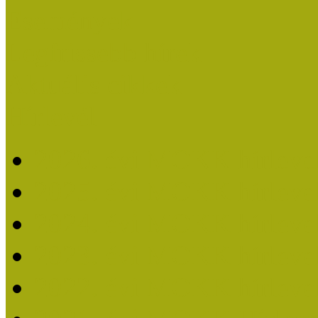
Események
Legfrissebb hírek
Aktuális cikkek
Hírlevél
2026. évi MOKK hírleve
2025. évi MOKK hírleve
2024. évi MOKK hírleve
2023. évi MOKK hírleve
2022. évi MOKK hírleve