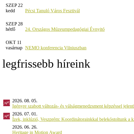
SZEP 22
kedd
Pécsi Tanuló Város Fesztivál
SZEP 28
hétfő
24. Országos Múzeumpedagógiai Évnyitó
OKT 11
vasárnap
NEMO konferencia Vilniuszban
legfrissebb híreink
2026. 08. 05.
Igényre szabott változás- és válságmenedzsment képzéssel jel
2026. 07. 01.
Ízek, inklúzió, Veszprém: Koordinátorainkkal belekóstoltunk a 
2026. 06. 26.
Heritage in Motion Award