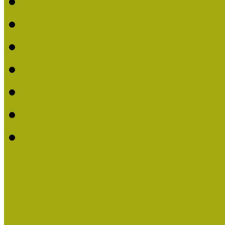
2021. évi MOKK Hírleve
2020. évi MOKK Hírleve
2019. évi MOKK Hírleve
2018. évi MOKK Hírleve
2017
2014.
2013.
ERASMUS + (KA120-AD
Közösségek Hete