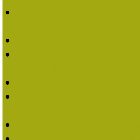
Lengyelné Kurucz Katali
Múzeumpedagógiai Életm
Felhívás: Múzeumpedagó
Kustánné Hegyi Füstös I
Életműdíjat 2019-ben
Felhívás Múzeumpedagóg
Gratulálunk Káldy Mári
Életműdíjhoz!
Múzeumpedagógiai Élet
2015-ben Lovas Márta k