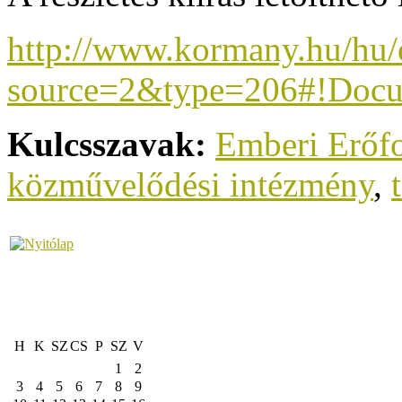
http://www.kormany.hu/hu
source=2&type=206#!Doc
Kulcsszavak:
Emberi Erőfo
közművelődési intézmény
,
H
K
SZ
CS
P
SZ
V
1
2
3
4
5
6
7
8
9