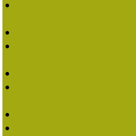
Lengyelné Kurucz Katali
Múzeumpedagógiai Életm
Felhívás: Múzeumpedagó
Kustánné Hegyi Füstös I
Életműdíjat 2019-ben
Felhívás Múzeumpedagóg
Gratulálunk Káldy Mári
Életműdíjhoz!
Múzeumpedagógiai Élet
2015-ben Lovas Márta k