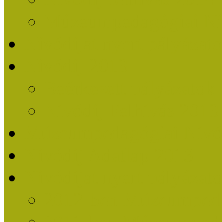
Múzeumpedagógiai Nív
Nívódíjat nyert pályázat
Nívódíj 2013
Beérkezett pályázatok
Nívódíj Felhívás 2013
Múzeumpedagógiai Nívód
Nívódíj Adatlap 2013
Nívódíjat nyert pályáza
2012-ben Múzeumpedag
2011-ben Múzeumpedag