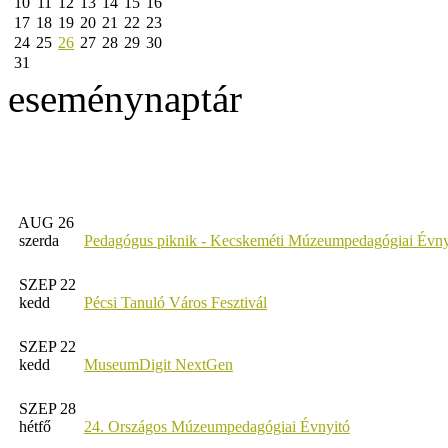
10
11
12
13
14
15
16
17
18
19
20
21
22
23
24
25
26
27
28
29
30
31
eseménynaptár
AUG 26
szerda
Pedagógus piknik - Kecskeméti Múzeumpedagógiai Évny
SZEP 22
kedd
Pécsi Tanuló Város Fesztivál
SZEP 22
kedd
MuseumDigit NextGen
SZEP 28
hétfő
24. Országos Múzeumpedagógiai Évnyitó