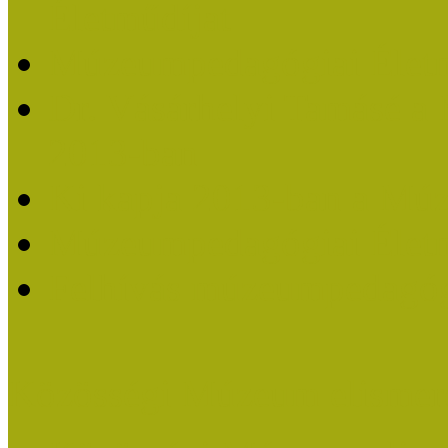
Életműdíjat
Múzeumpedagógiai Életm
Dr. Vásárhelyi Tamásé a
2013-ban
Ki kapja 2013-ban a Mú
Múzeumpedagógiai Életm
Felhívás múzeumpedagógi
Közösségi Múzeum elismer