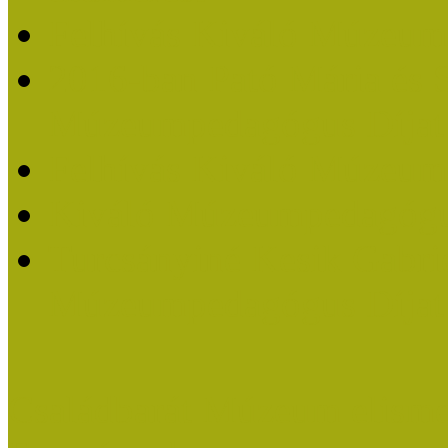
Felhívás Kiváló Múzeum
2016-ban Pató Mária és 
Múzeumpedagógus Díjat
Felhívás Kiváló Múzeum
Kiváló Múzeumpedagógus
Turcsányiné Kesik Gabrie
Múzeumpedagógus Díjat
Családbarát Múzeum elisme