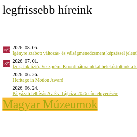
legfrissebb híreink
2026. 08. 05.
Igényre szabott változás- és válságmenedzsment képzéssel jel
2026. 07. 01.
Ízek, inklúzió, Veszprém: Koordinátorainkkal belekóstoltunk a 
2026. 06. 26.
Heritage in Motion Award
2026. 06. 24.
Pályázati felhívás Az Év Tájháza 2026 cím elnyerésére
Magyar Múzeumok