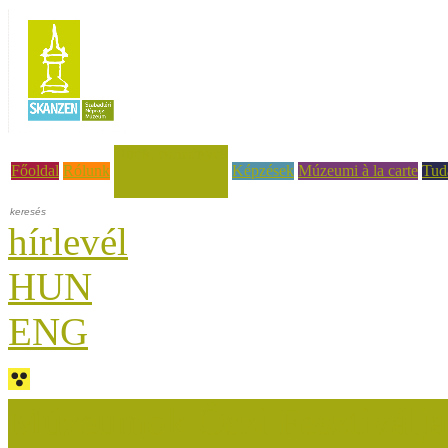
Hírek, események
Főoldal
Rólunk
Képzések
Múzeumi à la carte
Tud
hírlevél
HUN
ENG
Múzeumok Őszi Fesztiválja