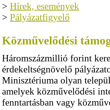
>
Hírek, események
>
Pályázatfigyelő
Közművelődési támog
Háromszázmillió forint ker
érdekeltségnövelő pályázato
Minisztériuma olyan telepü
amelyek közművelődési inté
fenntartásban vagy közműv