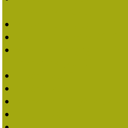
nevezések (2020)
Múzeumpedagógiai Nívó
Nívódíjat nyertek 2019-
Múzeumpedagógiai Nívódí
nevezések (2019)
Nívódíj 2019
Nívódíj 2018
Beérkezett pályázatok 2
Nívódíj 2017
Beérkezett pályázatok 2