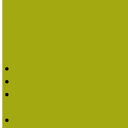
Országos Múzeumpedagógia
Pályázatfigyelő
Nemzetközi hírek a múzeum
Múzeumpedagógiai Életmű
Molnár József kapta a M
Múzeumpedagógiai Élet
Koltay Erika kapta a Mú
2023-ban
Felhívás: Múzeumpedagó