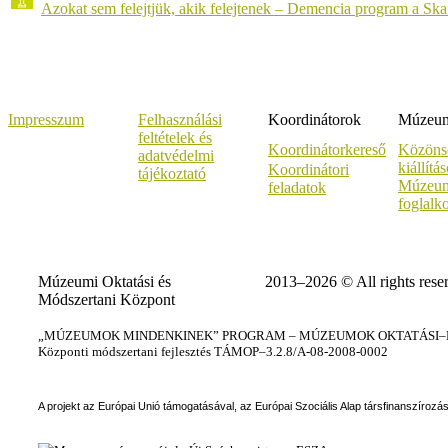
Azokat sem felejtjük, akik felejtenek – Demencia program a Sk
Impresszum
Felhasználási
Koordinátorok
Múzeumi
feltételek és
Koordinátorkereső
Közöns
adatvédelmi
kiállítá
Koordinátori
tájékoztató
Múzeum
feladatok
foglalk
Múzeumi Oktatási és
2013–2026 © All rights rese
Módszertani Központ
„MÚZEUMOK MINDENKINEK” PROGRAM – MÚZEUMOK OKTATÁSI–KÉ
Központi módszertani fejlesztés TÁMOP–3.2.8/A-08-2008-0002
A projekt az Európai Unió támogatásával, az Európai Szociális Alap társfinanszírozá