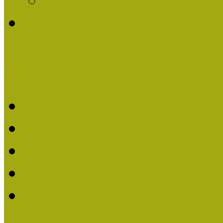
Története
Kiváló Múzeumpedagógus 
Kiváló Múzeumpedagóg
Kiváló Múzeumpedagóg
Kiváló Múzeumpedagógu
Kiváló Múzeumpedagógu
2018-ban Joó Emese kap
elismerést