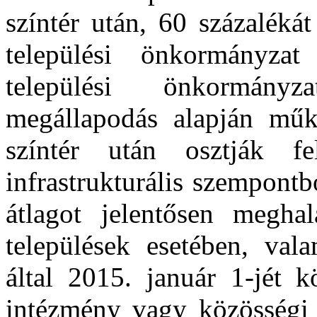
színtér után, 60 százaléká
települési önkormányzat
települési önkormányz
megállapodás alapján mű
színtér után osztják fe
infrastrukturális szempontb
átlagot jelentősen meghal
települések esetében, val
által 2015. január 1-jét k
intézmény vagy közösségi s