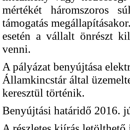
mértékét háromszoros sú
támogatás megállapításakor. 
esetén a vállalt önrészt ki
venni.
A pályázat benyújtása elek
Államkincstár által üzemelt
keresztül történik.
Benyújtási határidő 2016. jú
A részletes kiírás letölthető