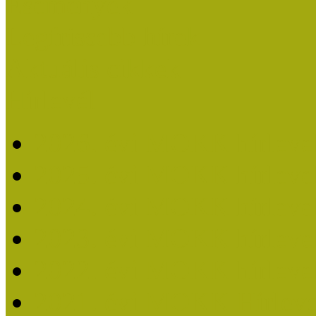
Események
Legfrissebb hírek
Aktuális cikkek
Hírlevél
2026. évi MOKK hírleve
2025. évi MOKK hírleve
2024. évi MOKK hírleve
2023. évi MOKK hírleve
2022. évi MOKK hírleve
2021. évi MOKK Hírleve