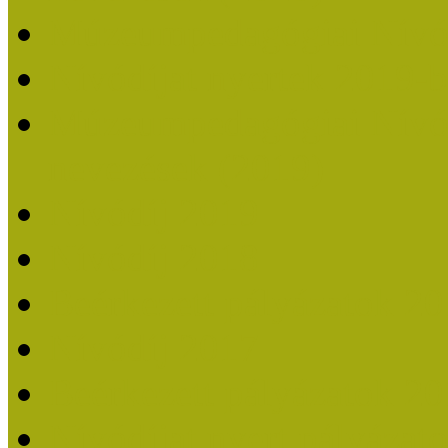
Múzeumpedagógiai Nívó
Nívódíjat nyertek 2019-
Múzeumpedagógiai Nívódí
nevezések (2019)
Nívódíj 2019
Nívódíj 2018
Beérkezett pályázatok 2
Nívódíj 2017
Beérkezett pályázatok 2
Nívódíjat nyert pályázat