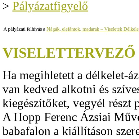
>
Pályázatfigyelő
A pályázati felhívás a
Nágák, elefántok, madarak – Viseletek Délkele
VISELETTERVEZŐ 
Ha megihletett a délkelet-ázs
van kedved alkotni és szíve
kiegészítőket, vegyél részt
A
Hopp Ferenc Ázsiai Műv
babafalon a kiállításon szer