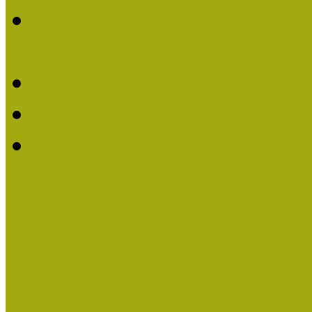
2016-ban Pató Mária és 
Múzeumpedagógus Díjat
Felhívás Kiváló Múzeum
Kiváló Múzeumpedagógus
Turcsányiné Kesik Gabrie
Múzeumpedagógus Díjat
Családbarát Múzeum elisme
Események