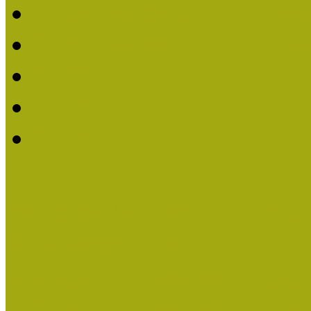
2019. évi MOKK Hírleve
2018. évi MOKK Hírleve
2017
2014.
2013.
ERASMUS + (KA120-AD
Közösségek Hete
Országos Múzeumpedagógia
Országos Múzeumpedagógia