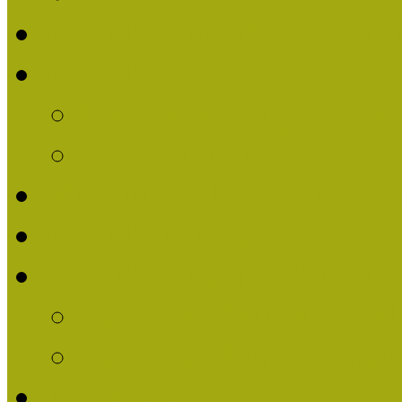
Nívódíjat nyert pályázat
Nívódíj 2013
Beérkezett pályázatok
Nívódíj Felhívás 2013
Múzeumpedagógiai Nívód
Nívódíj Adatlap 2013
Nívódíjat nyert pályáza
2012-ben Múzeumpedag
2011-ben Múzeumpedag
Története