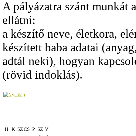
A pályázatra szánt munkát a
ellátni:
a készítő neve, életkora, elé
készített baba adatai (anya
adtál neki), hogyan kapcsoló
(rövid indoklás).
H
K
SZ
CS
P
SZ
V