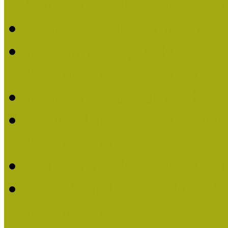
Múzeumpedagógiai Életm
Felhívás: Múzeumpedagó
Kustánné Hegyi Füstös I
Életműdíjat 2019-ben
Felhívás Múzeumpedagóg
Gratulálunk Káldy Mári
Életműdíjhoz!
Múzeumpedagógiai Élet
2015-ben Lovas Márta k
Életműdíjat