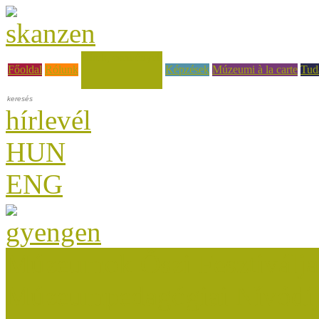
Hírek, események
Főoldal
Rólunk
Képzések
Múzeumi à la carte
Tud
hírlevél
HUN
ENG
Múzeumok Őszi Fesztiválja
Múzeumpedagógiai Nívódí