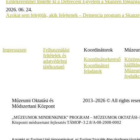
Emlékéremmel tüntette ki a Debreceni Egyetem a Skanzen főigazgat
2026. 06. 24.
Azokat sem felejtjük, akik felejtenek – Demencia program a Skanz
Impresszum
Felhasználási
Koordinátorok
Múzeumi
feltételek és
Koordinátorkereső
Közöns
adatvédelmi
kiállítá
Koordinátori
tájékoztató
Múzeum
feladatok
foglalk
Múzeumi Oktatási és
2013–2026 © All rights rese
Módszertani Központ
„MÚZEUMOK MINDENKINEK” PROGRAM – MÚZEUMOK OKTATÁSI–KÉ
Központi módszertani fejlesztés TÁMOP–3.2.8/A-08-2008-0002
A projekt az Európai Unió támogatásával, az Európai Szociális Alap társfinanszírozá