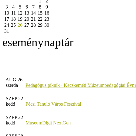
1
2
3
4
5
6
7
8
9
10
11
12
13
14
15
16
17
18
19
20
21
22
23
24
25
26
27
28
29
30
31
eseménynaptár
AUG 26
szerda
Pedagógus piknik - Kecskeméti Múzeumpedagógiai Évny
SZEP 22
kedd
Pécsi Tanuló Város Fesztivál
SZEP 22
kedd
MuseumDigit NextGen