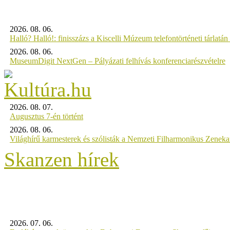
2026. 08. 06.
Halló? Halló!: finisszázs a Kiscelli Múzeum telefontörténeti tárlatán
2026. 08. 06.
MuseumDigit NextGen – Pályázati felhívás konferenciarészvételre
2026. 08. 07.
Augusztus 7-én történt
2026. 08. 06.
Világhírű karmesterek és szólisták a Nemzeti Filharmonikus Zenek
Skanzen hírek
2026. 07. 06.