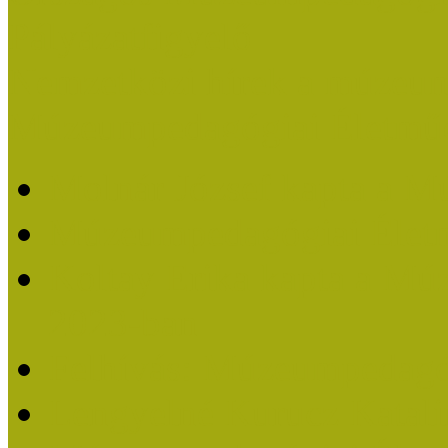
Pályázatfigyelő
Nemzetközi hírek a múzeum
Múzeumpedagógiai Életmű
Molnár József kapta a M
Múzeumpedagógiai Élet
Koltay Erika kapta a Mú
2023-ban
Felhívás: Múzeumpedagó
Lengyelné Kurucz Katali