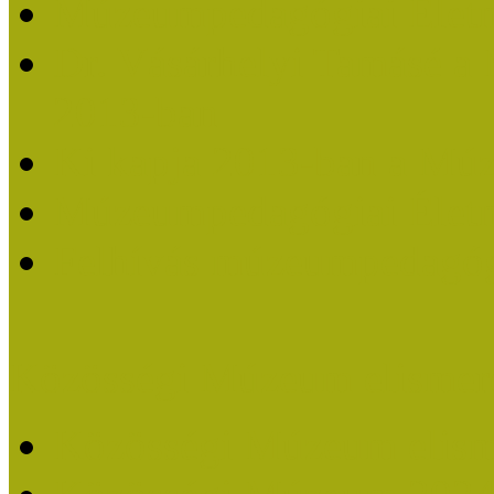
Múzeumpedagógiai Életm
Dr. Vásárhelyi Tamásé a
2013-ban
Ki kapja 2013-ban a Mú
Múzeumpedagógiai Életm
Felhívás múzeumpedagógi
Közösségi Múzeum elismer
Közösségi Múzeum elisme