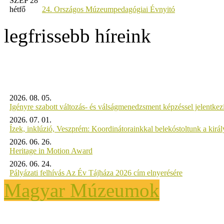
SZEP 28
hétfő
24. Országos Múzeumpedagógiai Évnyitó
legfrissebb híreink
2026. 08. 05.
Igényre szabott változás- és válságmenedzsment képzéssel jelent
2026. 07. 01.
Ízek, inklúzió, Veszprém: Koordinátorainkkal belekóstoltunk a kirá
2026. 06. 26.
Heritage in Motion Award
2026. 06. 24.
Pályázati felhívás Az Év Tájháza 2026 cím elnyerésére
Magyar Múzeumok