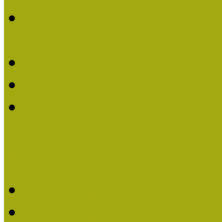
Dr. Vásárhelyi Tamásé a
2013-ban
Ki kapja 2013-ban a Mú
Múzeumpedagógiai Életm
Felhívás múzeumpedagógi
Közösségi Múzeum elismer
Közösségi Múzeum elisme
Közösségi Múzeum 202