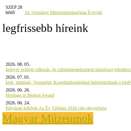
SZEP 28
hétfő
24. Országos Múzeumpedagógiai Évnyitó
legfrissebb híreink
2026. 08. 05.
Igényre szabott változás- és válságmenedzsment képzéssel jelent
2026. 07. 01.
Ízek, inklúzió, Veszprém: Koordinátorainkkal belekóstoltunk a kirá
2026. 06. 26.
Heritage in Motion Award
2026. 06. 24.
Pályázati felhívás Az Év Tájháza 2026 cím elnyerésére
Magyar Múzeumok