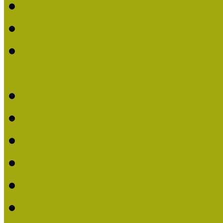
Múzeumpedagógiai Nívó
Nívódíjat nyertek 2019-
Múzeumpedagógiai Nívódí
nevezések (2019)
Nívódíj 2019
Nívódíj 2018
Beérkezett pályázatok 2
Nívódíj 2017
Beérkezett pályázatok 2
Nívódíjat nyert pályázat