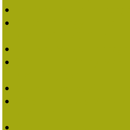
Felhívás: Múzeumpedagó
Kustánné Hegyi Füstös I
Életműdíjat 2019-ben
Felhívás Múzeumpedagóg
Gratulálunk Káldy Mári
Életműdíjhoz!
Múzeumpedagógiai Élet
2015-ben Lovas Márta k
Életműdíjat
Múzeumpedagógiai Életm