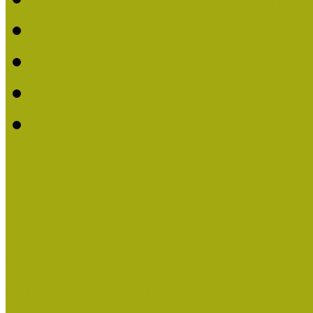
2018. évi MOKK Hírleve
2017
2014.
2013.
ERASMUS + (KA120-AD
Közösségek Hete
Országos Múzeumpedagógia
Országos Múzeumpedagógia