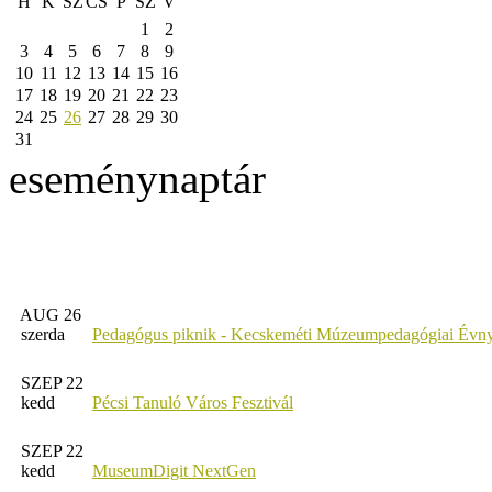
H
K
SZ
CS
P
SZ
V
1
2
3
4
5
6
7
8
9
10
11
12
13
14
15
16
17
18
19
20
21
22
23
24
25
26
27
28
29
30
31
eseménynaptár
AUG 26
szerda
Pedagógus piknik - Kecskeméti Múzeumpedagógiai Évny
SZEP 22
kedd
Pécsi Tanuló Város Fesztivál
SZEP 22
kedd
MuseumDigit NextGen