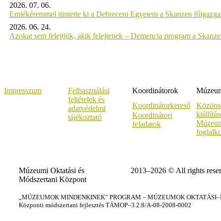
2026. 07. 06.
Emlékéremmel tüntette ki a Debreceni Egyetem a Skanzen főigazgat
2026. 06. 24.
Azokat sem felejtjük, akik felejtenek – Demencia program a Skanz
Impresszum
Felhasználási
Koordinátorok
Múzeumi
feltételek és
Koordinátorkereső
Közöns
adatvédelmi
kiállítá
Koordinátori
tájékoztató
Múzeum
feladatok
foglalk
Múzeumi Oktatási és
2013–2026 © All rights rese
Módszertani Központ
„MÚZEUMOK MINDENKINEK” PROGRAM – MÚZEUMOK OKTATÁSI–KÉ
Központi módszertani fejlesztés TÁMOP–3.2.8/A-08-2008-0002