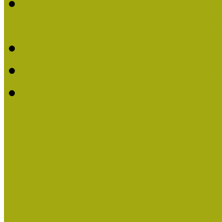
2016-ban Pató Mária és 
Múzeumpedagógus Díjat
Felhívás Kiváló Múzeum
Kiváló Múzeumpedagógus
Turcsányiné Kesik Gabrie
Múzeumpedagógus Díjat
Családbarát Múzeum elisme
Események
Legfrissebb hírek