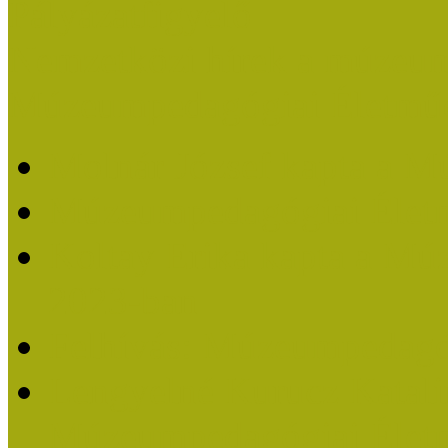
Pályázatfigyelő
Nemzetközi hírek a múzeum
Múzeumpedagógiai Életmű
Molnár József kapta a M
Múzeumpedagógiai Élet
Koltay Erika kapta a Mú
2023-ban
Felhívás: Múzeumpedagó
Lengyelné Kurucz Katali
Múzeumpedagógiai Életm