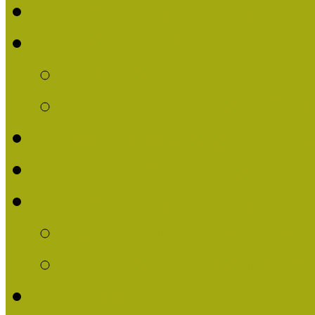
Nívódíjat nyert pályázat
Nívódíj 2013
Beérkezett pályázatok
Nívódíj Felhívás 2013
Múzeumpedagógiai Nívód
Nívódíj Adatlap 2013
Nívódíjat nyert pályáza
2012-ben Múzeumpedag
2011-ben Múzeumpedag
Története