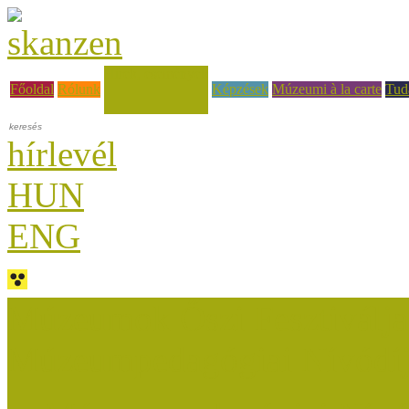
Hírek, események
Főoldal
Rólunk
Képzések
Múzeumi à la carte
Tud
hírlevél
HUN
ENG
Múzeumok Őszi Fesztiválja
Múzeumpedagógiai Nívódí