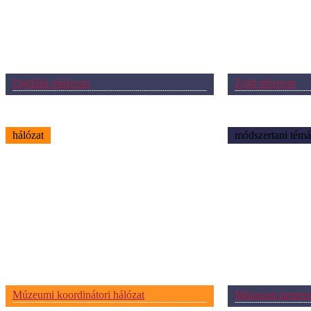
Digitális múzeum
Zöld múzeum
hálózat
módszertani témá
Múzeumi koordinátori hálózat
Múzeumi ismeret