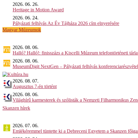
2026. 06. 26.
Heritage in Motion Award
2026. 06. 24.
Pályázati felhívás Az Év Tájháza 2026 cím elnyerésére
Magyar Múzeumok
2026. 08. 06.
Halló? Halló!: finisszázs a Kiscelli Múzeum telefontörténeti tárl
2026. 08. 06.
MuseumDigit NextGen – Pályázati felhívás konferenciarészvétel
2026. 08. 07.
Augusztus 7-én történt
2026. 08. 06.
Világhírű karmesterek és szólisták a Nemzeti Filharmonikus Ze
Skanzen hírek
2026. 07. 06.
Emlékéremmel tüntette ki a Debreceni Egyetem a Skanzen főiga