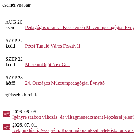
eseménynaptár
AUG 26
szerda
Pedagógus piknik - Kecskeméti Múzeumpedagógiai Évny
SZEP 22
kedd
Pécsi Tanuló Város Fesztivál
SZEP 22
kedd
MuseumDigit NextGen
SZEP 28
hétfő
24. Országos Múzeumpedagógiai Évnyitó
legfrissebb híreink
2026. 08. 05.
Igényre szabott változás- és válságmenedzsment képzéssel jel
2026. 07. 01.
Ízek, inklúzió, Veszprém: Koordinátorainkkal belekóstoltunk a 