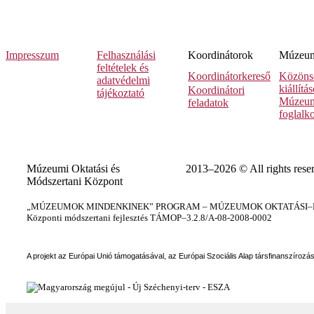
Impresszum
Felhasználási
Koordinátorok
Múzeumi
feltételek és
Koordinátorkereső
Közöns
adatvédelmi
kiállítá
Koordinátori
tájékoztató
Múzeum
feladatok
foglalk
Múzeumi Oktatási és
2013–2026 © All rights rese
Módszertani Központ
„MÚZEUMOK MINDENKINEK” PROGRAM – MÚZEUMOK OKTATÁSI–KÉ
Központi módszertani fejlesztés TÁMOP–3.2.8/A-08-2008-0002
A projekt az Európai Unió támogatásával, az Európai Szociális Alap társfinanszírozá