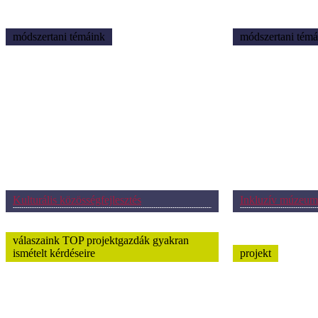
módszertani témáink
módszertani témá
Kulturális közösségfejlesztés
Inkluzív múzeum
válaszaink TOP projektgazdák gyakran
ismételt kérdéseire
projekt