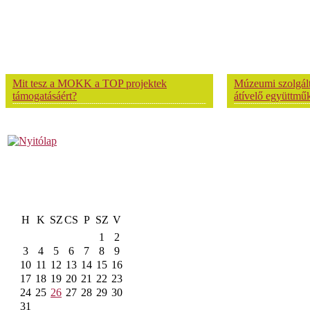
Mit tesz a MOKK a TOP projektek
Múzeumi szolgálta
támogatásáért?
átívelő együttmű
H
K
SZ
CS
P
SZ
V
1
2
3
4
5
6
7
8
9
10
11
12
13
14
15
16
17
18
19
20
21
22
23
24
25
26
27
28
29
30
31