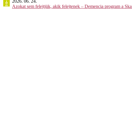
2026. 06. 24.
Azokat sem felejtjük, akik felejtenek – Demencia program a Sk