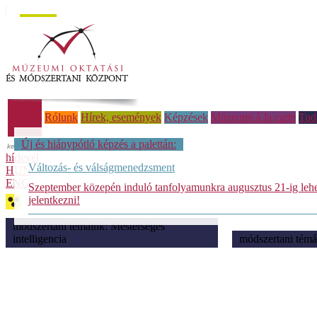
Főoldal
Rólunk
Hírek, események
Képzések
Múzeumi à la carte
Tud
Új és hiánypótló képzés a palettán:
hírlevél
Változás- és válságmenedzsment
HUN
ENG
Szeptember közepén induló tanfolyamunkra augusztus 21-ig leh
jelentkezni!
módszertani témáink: Mesterséges
intelligencia
módszertani témá