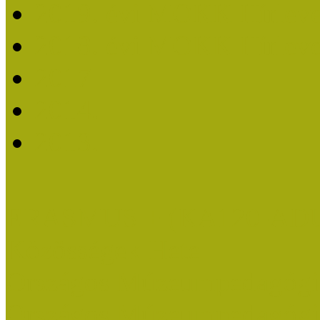
2019. évi MOKK Hírleve
2018. évi MOKK Hírleve
2017
2014.
2013.
ERASMUS + (KA120-AD
Közösségek Hete
Országos Múzeumpedagógia
Országos Múzeumpedagógia