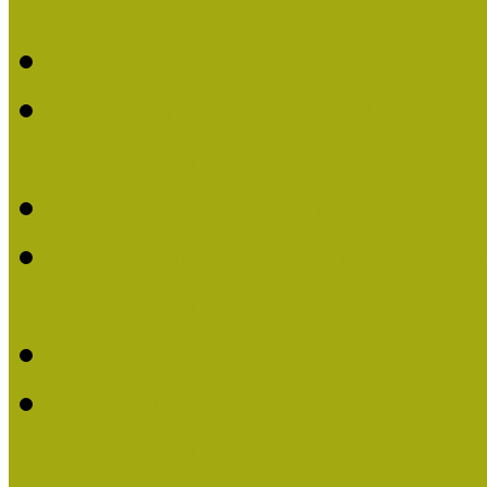
Múzeumpedagógiai Életm
Felhívás: Múzeumpedagó
Kustánné Hegyi Füstös I
Életműdíjat 2019-ben
Felhívás Múzeumpedagóg
Gratulálunk Káldy Mári
Életműdíjhoz!
Múzeumpedagógiai Élet
2015-ben Lovas Márta k
Életműdíjat