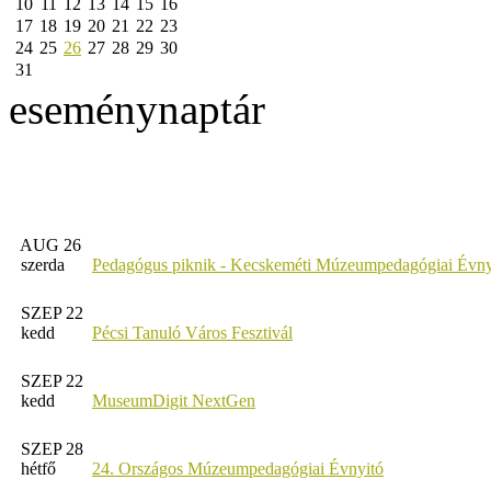
10
11
12
13
14
15
16
17
18
19
20
21
22
23
24
25
26
27
28
29
30
31
eseménynaptár
AUG 26
szerda
Pedagógus piknik - Kecskeméti Múzeumpedagógiai Évny
SZEP 22
kedd
Pécsi Tanuló Város Fesztivál
SZEP 22
kedd
MuseumDigit NextGen
SZEP 28
hétfő
24. Országos Múzeumpedagógiai Évnyitó