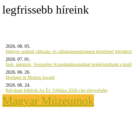
legfrissebb híreink
2026. 08. 05.
Igényre szabott változás- és válságmenedzsment képzéssel jelent
2026. 07. 01.
Ízek, inklúzió, Veszprém: Koordinátorainkkal belekóstoltunk a kirá
2026. 06. 26.
Heritage in Motion Award
2026. 06. 24.
Pályázati felhívás Az Év Tájháza 2026 cím elnyerésére
Magyar Múzeumok