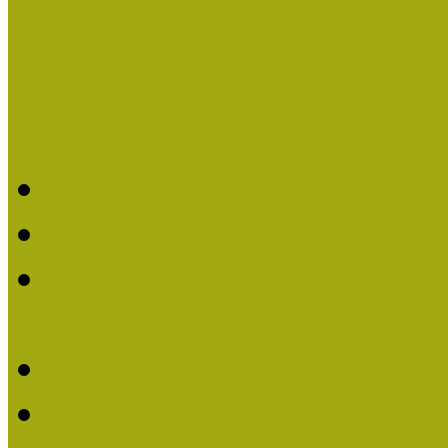
Pályázatfigyelő
Nemzetközi hírek a múzeum
Múzeumpedagógiai Életmű
Molnár József kapta a M
Múzeumpedagógiai Élet
Koltay Erika kapta a Mú
2023-ban
Felhívás: Múzeumpedagó
Lengyelné Kurucz Katali