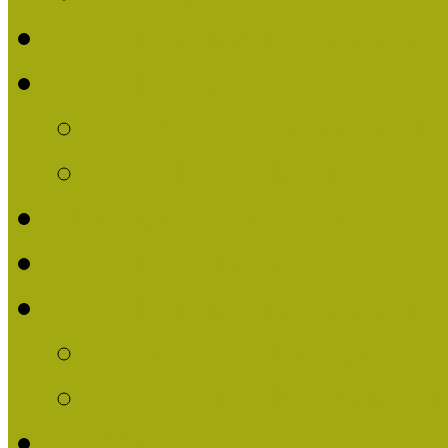
Nívódíjat nyert pályázat
Nívódíj 2013
Beérkezett pályázatok
Nívódíj Felhívás 2013
Múzeumpedagógiai Nívód
Nívódíj Adatlap 2013
Nívódíjat nyert pályáza
2012-ben Múzeumpedag
2011-ben Múzeumpedag
Története