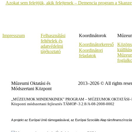
Azokat sem felejtjük, akik felejtenek – Demencia program a Skanz
Impresszum
Felhasználási
Koordinátorok
Múzeumi
feltételek és
Koordinátorkereső
Közöns
adatvédelmi
kiállítá
Koordinátori
tájékoztató
Múzeum
feladatok
foglalk
Múzeumi Oktatási és
2013–2026 © All rights rese
Módszertani Központ
„MÚZEUMOK MINDENKINEK” PROGRAM – MÚZEUMOK OKTATÁSI–KÉ
Központi módszertani fejlesztés TÁMOP–3.2.8/A-08-2008-0002
A projekt az Európai Unió támogatásával, az Európai Szociális Alap társfinanszírozá