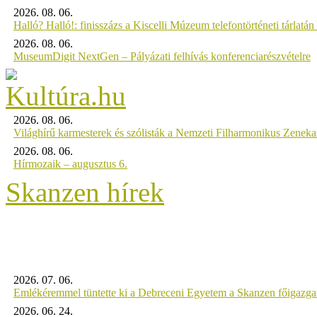
2026. 08. 06.
Halló? Halló!: finisszázs a Kiscelli Múzeum telefontörténeti tárlatán
2026. 08. 06.
MuseumDigit NextGen – Pályázati felhívás konferenciarészvételre
2026. 08. 06.
Világhírű karmesterek és szólisták a Nemzeti Filharmonikus Zenek
2026. 08. 06.
Hírmozaik – augusztus 6.
Skanzen hírek
2026. 07. 06.
Emlékéremmel tüntette ki a Debreceni Egyetem a Skanzen főigazgat
2026. 06. 24.