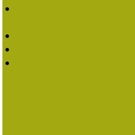
2016-ban Pató Mária és 
Múzeumpedagógus Díjat
Felhívás Kiváló Múzeum
Kiváló Múzeumpedagógus
Turcsányiné Kesik Gabrie
Múzeumpedagógus Díjat
Családbarát Múzeum elisme
Események