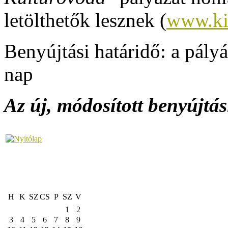
letölthetők lesznek (
www.ki
Benyújtási határidő: a pályá
nap
Az új, módosított benyújtá
H
K
SZ
CS
P
SZ
V
1
2
3
4
5
6
7
8
9