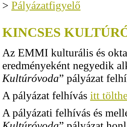
>
Pályázatfigyelő
KINCSES KULTÚRÓV
Az EMMI kulturális és okta
eredményeként negyedik al
Kultúróvoda
” pályázat felh
A pályázat felhívás
itt tölth
A pályázati felhívás és mell
Kultúróvoda
” pályázat honla