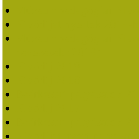
Múzeumpedagógiai Nívó
Nívódíjat nyertek 2019-
Múzeumpedagógiai Nívódí
nevezések (2019)
Nívódíj 2019
Nívódíj 2018
Beérkezett pályázatok 2
Nívódíj 2017
Beérkezett pályázatok 2
Nívódíjat nyert pályázat