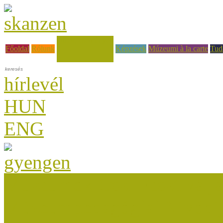
Hírek, események
Főoldal
Rólunk
Képzések
Múzeumi à la carte
Tud
hírlevél
HUN
ENG
Múzeumok Őszi Fesztiválja
Múzeumpedagógiai Nívódí