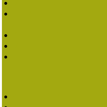
Múzeumpedagógiai Életm
Dr. Vásárhelyi Tamásé a
2013-ban
Ki kapja 2013-ban a Mú
Múzeumpedagógiai Életm
Felhívás múzeumpedagógi
Közösségi Múzeum elismer
Közösségi Múzeum elisme