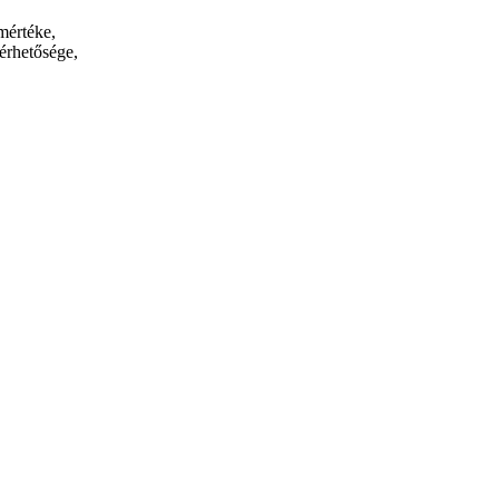
mértéke,
férhetősége,