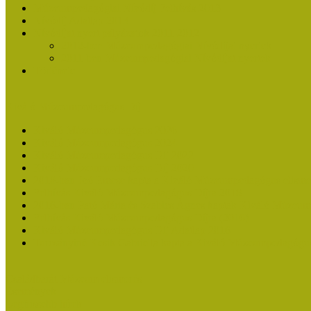
Múzeumpedagógiai Nívódíj Felhívás 2013
Nívódíj Adatlap 2013
Nívódíjat nyert pályázatok 2011-2012
2012-ben Múzeumpedagógiai Nívódíjat nyertek
2011-ben Múzeumpedagógiai Nívódíjat nyertek
Története
Kiváló Múzeumpedagógus Díj
Kiváló Múzeumpedagógus 2026
Kiváló Múzeumpedagógus 2024
Kiváló Múzeumpedagógus Díj 2022
Kiváló Múzeumpedagógus Díj 2020
2018-ban Joó Emese kapta a Kiváló Múzeumpedagógus elisme
Felhívás Kiváló Múzeumpedagógus Díjra 2018
2016-ban Pató Mária és Szabics Ágnes kaptak Kiváló Múzeum
Felhívás Kiváló Múzeumpedagógus Díjra (2016)
Kiváló Múzeumpedagógus Díj Adatlap 2016
Turcsányiné Kesik Gabriella kapta a Kiváló Múzeumpedagógus
Családbarát Múzeum elismerés
Események
Legfrissebb hírek