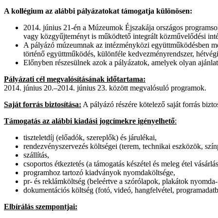
A kollégium az alábbi pályázatokat támogatja különösen:
2014. június 21-én a Múzeumok Éjszakája országos programsoroz
vagy közgyűjteményt is működtető integrált közművelődési in
A pályázó múzeumnak az intézményközi együttműködésben megval
történő együttműködés, különféle kedvezményrendszer, hétvégi
Előnyben részesülnek azok a pályázatok, amelyek olyan ajánla
Pályázati cél megvalósításának időtartama:
2014. június 20.–2014. június 23. között megvalósuló programok.
Saját forrás biztosítása:
A pályázó részére kötelező saját forrás bizto
Támogatás az alábbi kiadási jogcímekre igényelhető
:
tiszteletdíj (előadók, szereplők) és járulékai,
rendezvényszervezés költségei (terem, technikai eszközök, színp
szállítás,
csoportos étkeztetés (a támogatás készétel és meleg étel vásárlá
programhoz tartozó kiadványok nyomdaköltsége,
pr- és reklámköltség (beleértve a szórólapok, plakátok nyomda-
dokumentációs költség (fotó, videó, hangfelvétel, programadatbáz
Elbírálás szempontjai: