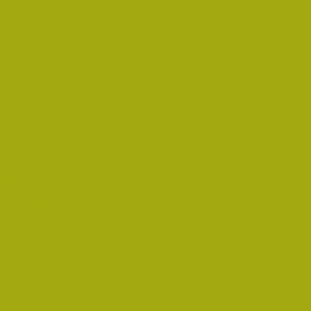
rést
pedagógus Díjat
 Díjat 2014-ben