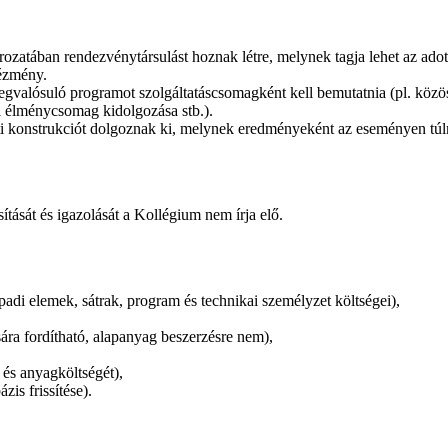
atában rendezvénytársulást hoznak létre, melynek tagja lehet az adot
tézmény.
ósuló programot szolgáltatáscsomagként kell bemutatnia (pl. közös jeg
 élménycsomag kidolgozása stb.).
ti konstrukciót dolgoznak ki, melynek eredményeként az eseményen túl
sítását és igazolását a Kollégium nem írja elő.
adi elemek, sátrak, program és technikai személyzet költségei),
sára fordítható, alapanyag beszerzésre nem),
 és anyagköltségét),
is frissítése).