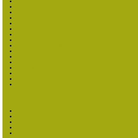
Molnár József kapta a Múzeumpedagógiai Életműdíjat
Múzeumpedagógiai Életműdíj 2025
Koltay Erika kapta a Múzeumpedagógiai Életműdíjat 2023-ban
Felhívás: Múzeumpedagógiai Életműdíj 2023
Lengyelné Kurucz Katalin kapta 2021-ben a Múzeumpedagógia
Felhívás: Múzeumpedagógiai Életműdíj 2021
Kustánné Hegyi Füstös Ilona kapta a Múzeumpedagógiai Életm
Felhívás Múzeumpedagógiai Életműdíjra 2019
Gratulálunk Káldy Máriának a Múzeumpedagógiai Életműdíjh
Múzeumpedagógiai Életműdíj 2017
2015-ben Lovas Márta kapta a Múzeumpedagógiai Életműdíjat
Múzeumpedagógiai Életműdíj 2015 - Felhívás
Dr. Vásárhelyi Tamásé a Múzeumpedagógiai Életműdíj 2013-b
Ki kapja 2013-ban a Múzeumpedagógiai Életműdíjat?
Múzeumpedagógiai Életműdíj 2013 adatlap
Felhívás múzeumpedagógiai életmű elismerésére 2013
Közösségi Múzeum elismerés
Közösségi Múzeum elismerő címben részesültek
Közösségi Múzeum 2024
Közösségi Múzeum 2023
Közösségi Múzeum 2021
Közösségi Múzeum 2020