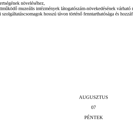
ertségének növeléséhez,
yüttműködő muzeális intézmények látogatószám-növekedésének várható 
yi szolgáltatáscsomagok hosszú távon történő fenntarthatósága és hozzá
AUGUSZTUS
07
PÉNTEK