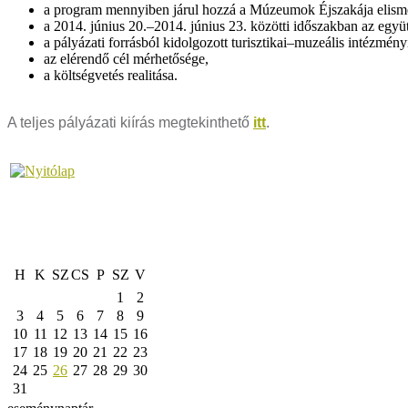
a program mennyiben járul hozzá a Múzeumok Éjszakája elism
a 2014. június 20.–2014. június 23. közötti időszakban az eg
a pályázati forrásból kidolgozott turisztikai–muzeális intézmén
az elérendő cél mérhetősége,
a költségvetés realitása.
A teljes pályázati kiírás megtekinthető
itt
.
H
K
SZ
CS
P
SZ
V
1
2
3
4
5
6
7
8
9
10
11
12
13
14
15
16
17
18
19
20
21
22
23
24
25
26
27
28
29
30
31