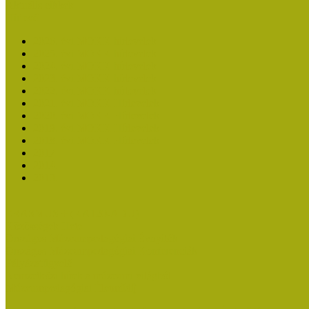
Aktuális cikkek
Hírlevél
2026. évi MOKK hírlevelek
2025. évi MOKK hírlevelek
2024. évi MOKK hírlevelek
2023. évi MOKK hírlevelek
2022. évi MOKK hírlevelek
2021. évi MOKK Hírlevelek
2020. évi MOKK Hírlevelek
2019. évi MOKK Hírlevelek
2018. évi MOKK Hírlevelek
2017
2014.
2013.
ERASMUS + (KA120-ADU)
Közösségek Hete
Országos Múzeumpedagógiai Évnyitók
Országos Múzeumpedagógiai Konferenciák
Pályázatfigyelő
Nemzetközi hírek a múzeumi világból
Múzeumpedagógiai Életműdíj