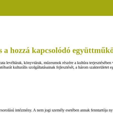
s a hozzá kapcsolódó együttműkö
 levéltárak, könyvtárak, múzeumok részére a kultúra terjesztésében vál
tóbarát kulturális szolgáltatásainak fejlesztését, a három szakterületet 
orolású intézmény. A nem jogi személy esetében annak fenntartója nyú