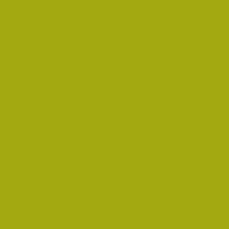
i Életműdíjat
űdíjat 2019-ben
oz!
an