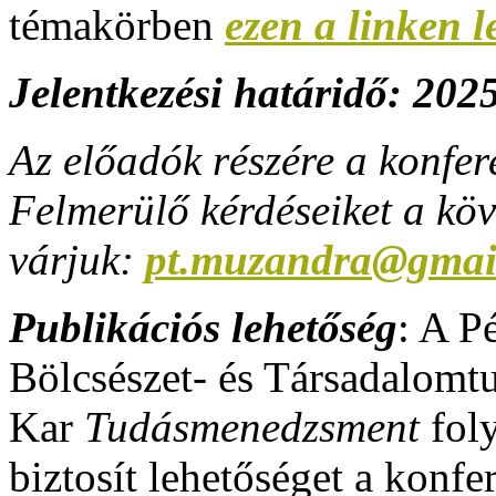
témakörben
ezen a linken l
Jelentkezési határidő: 2025
Az előadók részére a konfer
Felmerülő kérdéseiket a köv
várjuk:
pt.muzandra@gmai
Publikációs lehetőség
: A 
Bölcsészet- és Társadalom
Kar
Tudásmenedzsment
foly
biztosít lehetőséget a konf