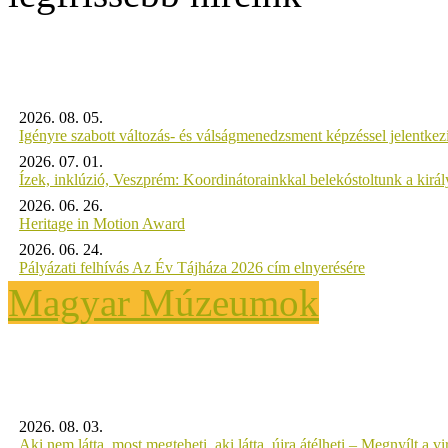
2026. 08. 05.
Igényre szabott változás- és válságmenedzsment képzéssel jelent
2026. 07. 01.
Ízek, inklúzió, Veszprém: Koordinátorainkkal belekóstoltunk a kirá
2026. 06. 26.
Heritage in Motion Award
2026. 06. 24.
Pályázati felhívás Az Év Tájháza 2026 cím elnyerésére
Magyar Múzeumok
2026. 08. 03.
Aki nem látta, most megteheti, aki látta, újra átélheti – Megnyílt a virt