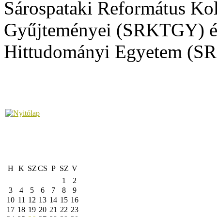
Sárospataki Református K
Gyűjteményei (SRKTGY) és
Hittudományi Egyetem (SR
H
K
SZ
CS
P
SZ
V
1
2
3
4
5
6
7
8
9
10
11
12
13
14
15
16
17
18
19
20
21
22
23