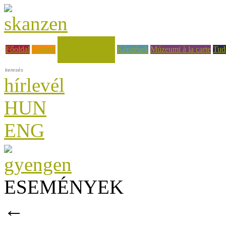
Hírek, események
Főoldal
Rólunk
Képzések
Múzeumi à la carte
Tud
hírlevél
HUN
ENG
ESEMÉNYEK
←