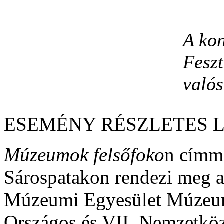
A ko
Feszt
valós
ESEMÉNY RÉSZLETES 
Múzeumok felsőfoko
n címm
Sárospatakon rendezi meg 
Múzeumi Egyesület Múzeum
Országos és VII. Nemzetk