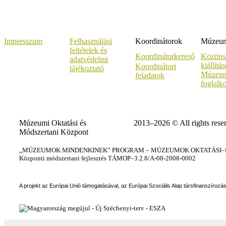
Impresszum
Felhasználási
Koordinátorok
Múzeumi
feltételek és
Koordinátorkereső
Közöns
adatvédelmi
kiállítá
Koordinátori
tájékoztató
Múzeum
feladatok
foglalk
Múzeumi Oktatási és
2013–2026 © All rights rese
Módszertani Központ
„MÚZEUMOK MINDENKINEK” PROGRAM – MÚZEUMOK OKTATÁSI–KÉ
Központi módszertani fejlesztés TÁMOP–3.2.8/A-08-2008-0002
A projekt az Európai Unió támogatásával, az Európai Szociális Alap társfinanszírozá