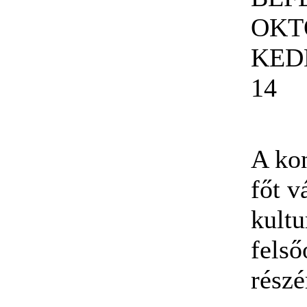
OKT
KED
14
A kon
főt 
kultu
felső
részé