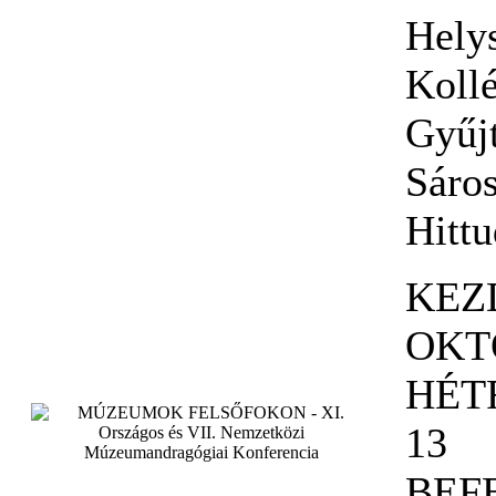
Hely
Koll
Gyűj
Sáro
Hitt
KEZ
OKT
HÉT
13
BEF