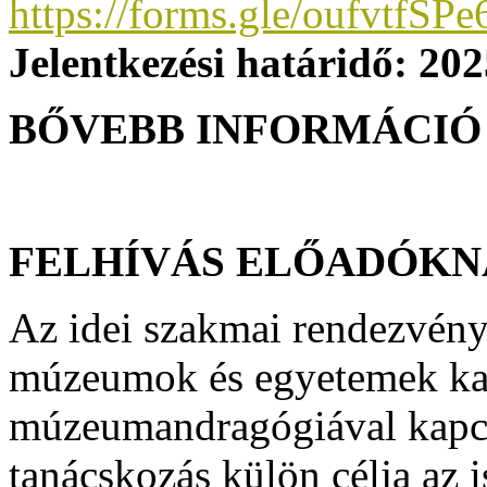
https://forms.gle/oufvtfS
Jelentkezési határidő: 202
BŐVEBB INFORMÁCI
FELHÍVÁS ELŐADÓK
Az idei szakmai rendezvény
múzeumok és egyetemek kap
múzeumandragógiával kapcs
tanácskozás külön célja az 