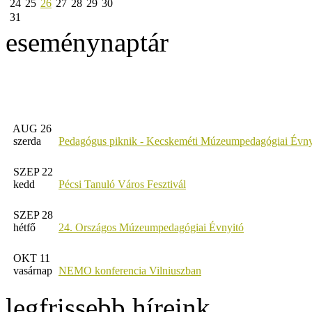
24
25
26
27
28
29
30
31
eseménynaptár
AUG 26
szerda
Pedagógus piknik - Kecskeméti Múzeumpedagógiai Évny
SZEP 22
kedd
Pécsi Tanuló Város Fesztivál
SZEP 28
hétfő
24. Országos Múzeumpedagógiai Évnyitó
OKT 11
vasárnap
NEMO konferencia Vilniuszban
legfrissebb híreink