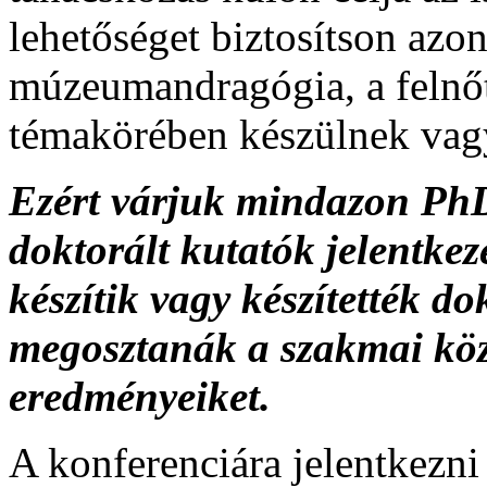
lehetőséget biztosítson azo
múzeumandragógia, a felnő
témakörében készülnek vagy 
Ezért várjuk mindazon PhD
doktorált kutatók jelentkezé
készítik vagy készítették do
megosztanák a szakmai köz
eredményeiket.
A konferenciára jelentkezni