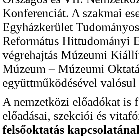
Konferenciát. A szakmai es
Egyházkerület Tudományos 
Református Hittudományi E
végrehajtás Múzeumi Kiállít
Múzeum – Múzeumi Oktatás
együttműködésével valósul
A nemzetközi előadókat is f
előadásai, szekciói és vitaf
felsőoktatás kapcsolatána