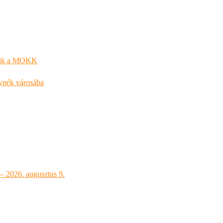
kezik a MOKK
lynék városába
 – 2026. augusztus 9.