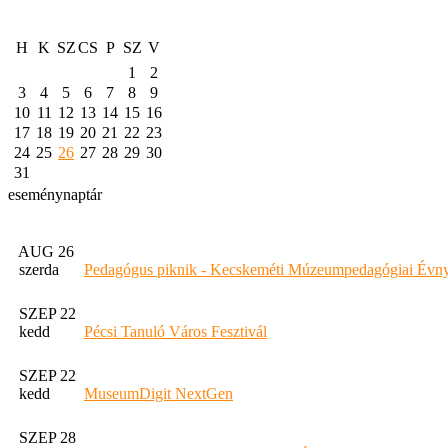
H
K
SZ
CS
P
SZ
V
1
2
3
4
5
6
7
8
9
10
11
12
13
14
15
16
17
18
19
20
21
22
23
24
25
26
27
28
29
30
31
eseménynaptár
AUG 26
szerda
Pedagógus piknik - Kecskeméti Múzeumpedagógiai Évny
SZEP 22
kedd
Pécsi Tanuló Város Fesztivál
SZEP 22
kedd
MuseumDigit NextGen
SZEP 28