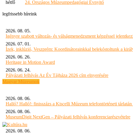
hétfő
24. Országos Múzeumpedagógiai Évnyitó
legfrissebb híreink
2026. 08. 05.
Igényre szabott változás- és válságmenedzsment képzéssel jelent
2026. 07. 01.
Ízek, inklúzió, Veszprém: Koordinátorainkkal belekóstoltunk a kirá
2026. 06. 26.
Heritage in Motion Award
2026. 06. 24.
Pályázati felhívás Az Év Tájháza 2026 cím elnyerésére
Magyar Múzeumok
2026. 08. 06.
Halló? Halló!: finisszázs a Kiscelli Múzeum telefontörténeti tárlatán
2026. 08. 06.
MuseumDigit NextGen – Pályázati felhívás konferenciarészvételre
2026. 08. 06.