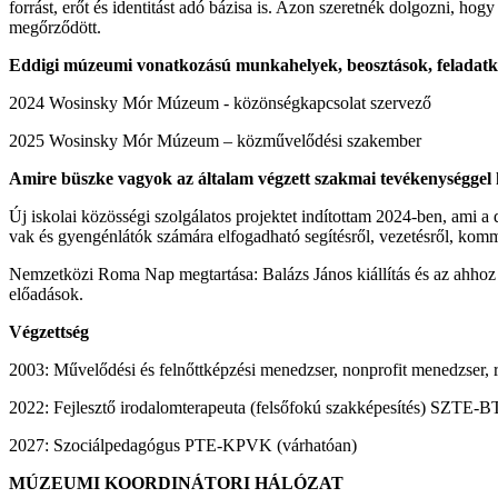
forrást, erőt és identitást adó bázisa is. Azon szeretnék dolgozni, ho
megőrződött.
Eddigi múzeumi vonatkozású munkahelyek, beosztások, feladat
2024 Wosinsky Mór Múzeum - közönségkapcsolat szervező
2025 Wosinsky Mór Múzeum – közművelődési szakember
Amire büszke vagyok az általam végzett szakmai tevékenységgel
Új iskolai közösségi szolgálatos projektet indítottam 2024-ben, ami a 
vak és gyengénlátók számára elfogadható segítésről, vezetésről, kom
Nemzetközi Roma Nap megtartása: Balázs János kiállítás és az ahhoz c
előadások.
Végzettség
2003: Művelődési és felnőttképzési menedzser, nonprofit menedzse
2022: Fejlesztő irodalomterapeuta (felsőfokú szakképesítés) SZTE-
2027: Szociálpedagógus PTE-KPVK (várhatóan)
MÚZEUMI KOORDINÁTORI HÁLÓZAT