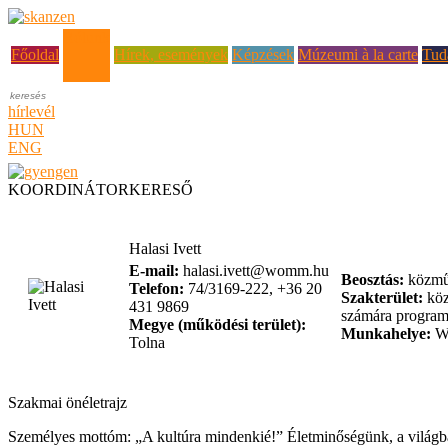
Rólunk
Főoldal
Hírek, események
Képzések
Múzeumi à la carte
Tud
hírlevél
HUN
ENG
KOORDINÁTORKERESŐ
Halasi Ivett
E-mail:
halasi.ivett@womm.hu
Beosztás:
közmű
Telefon:
74/3169-222, +36 20
Szakterület:
köz
431 9869
számára program
Megye (működési terület):
Munkahelye:
Wo
Tolna
Szakmai önéletrajz
Személyes mottóm: „A kultúra mindenkié!” Életminőségünk, a világba