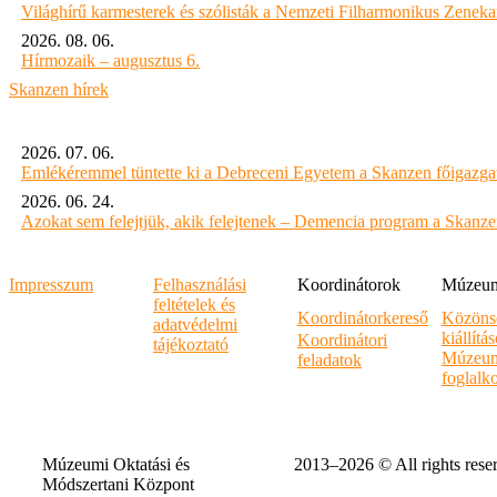
Világhírű karmesterek és szólisták a Nemzeti Filharmonikus Zenek
2026. 08. 06.
Hírmozaik – augusztus 6.
Skanzen hírek
2026. 07. 06.
Emlékéremmel tüntette ki a Debreceni Egyetem a Skanzen főigazgat
2026. 06. 24.
Azokat sem felejtjük, akik felejtenek – Demencia program a Skanz
Impresszum
Felhasználási
Koordinátorok
Múzeumi
feltételek és
Koordinátorkereső
Közöns
adatvédelmi
kiállítá
Koordinátori
tájékoztató
Múzeum
feladatok
foglalk
Múzeumi Oktatási és
2013–2026 © All rights rese
Módszertani Központ