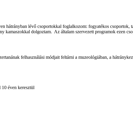
en hátrányban lévő csoportokkal foglalkozom: fogyatékos csoportok, t
ny kamaszokkal dolgoztam. Az általam szervezett programok ezen csopo
tanának felhasználási módjait feltárni a muzeológiában, a hátránykeze
 10 éven keresztül