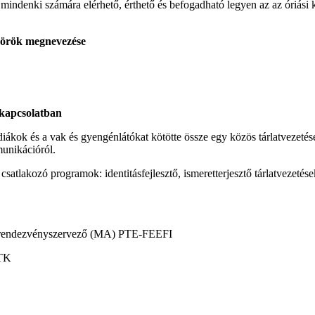
gy mindenki számára elérhető, érthető és befogadható legyen az az óriási
körök megnevezése
 kapcsolatban
diákok és a vak és gyengénlátókat kötötte össze egy közös tárlatvezetés
munikációról.
satlakozó programok: identitásfejlesztő, ismeretterjesztő tárlatvezeté
r, rendezvényszervező (MA) PTE-FEEFI
BTK