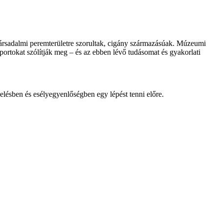
ársadalmi peremterületre szorultak, cigány származásúak. Múzeumi
rtokat szólítják meg – és az ebben lévő tudásomat és gyakorlati
lésben és esélyegyenlőségben egy lépést tenni előre.