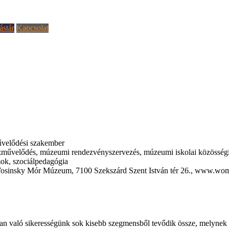
ástár
Kapcsolat
velődési szakember
művelődés, múzeumi rendezvényszervezés, múzeumi iskolai közösségi sz
ok, szociálpedagógia
sinsky Mór Múzeum, 7100 Szekszárd Szent István tér 26., www.wo
n való sikerességünk sok kisebb szegmensből tevődik össze, melynek e