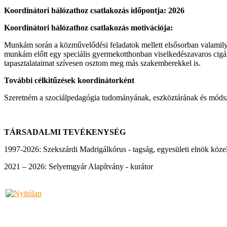
Koordinátori hálózathoz csatlakozás időpontja: 2026
Koordinátori hálózathoz csatlakozás motivációja:
Munkám során a közművelődési feladatok mellett elsősorban valamily
munkám előtt egy speciális gyermekotthonban viselkedészavaros cigá
tapasztalataimat szívesen osztom meg más szakemberekkel is.
További célkitűzések koordinátorként
Szeretném a szociálpedagógia tudományának, eszköztárának és módszer
TÁRSADALMI TEVÉKENYSÉG
1997-2026: Szekszárdi Madrigálkórus - tagság, egyesületi elnök közel
2021 – 2026: Selyemgyár Alapítvány - kurátor