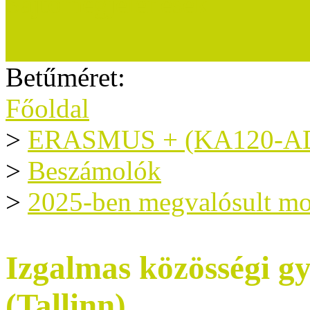
Sajtómegjelenések
Betűméret:
Főoldal
>
ERASMUS + (KA120-A
>
Beszámolók
>
2025-ben megvalósult mo
Izgalmas közösségi g
(Tallinn)