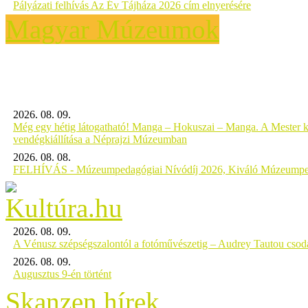
Pályázati felhívás Az Év Tájháza 2026 cím elnyerésére
Magyar Múzeumok
2026. 08. 09.
Még egy hétig látogatható! Manga – Hokuszai – Manga. A Mester k
vendégkiállítása a Néprajzi Múzeumban
2026. 08. 08.
FELHÍVÁS - Múzeumpedagógiai Nívódíj 2026, Kiváló Múzeumpe
2026. 08. 09.
A Vénusz szépségszalontól a fotóművészetig – Audrey Tautou csodá
2026. 08. 09.
Augusztus 9-én történt
Skanzen hírek