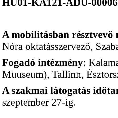
HU01-KA121-ADU-00006
A mobilitásban résztvevő
Nóra oktatásszervező, Sza
Fogadó intézmény
: Kalam
Muuseum), Tallinn, Észtors
A szakmai látogatás időt
szeptember 27-ig.