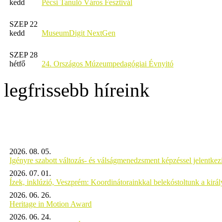
kedd
Pécsi Tanuló Város Fesztivál
SZEP 22
kedd
MuseumDigit NextGen
SZEP 28
hétfő
24. Országos Múzeumpedagógiai Évnyitó
legfrissebb híreink
2026. 08. 05.
Igényre szabott változás- és válságmenedzsment képzéssel jelent
2026. 07. 01.
Ízek, inklúzió, Veszprém: Koordinátorainkkal belekóstoltunk a kirá
2026. 06. 26.
Heritage in Motion Award
2026. 06. 24.