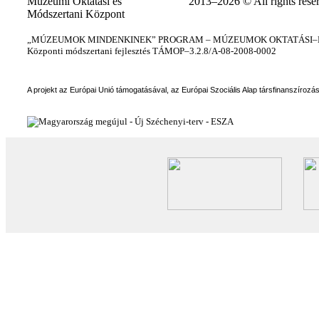
Múzeumi Oktatási és
2013–2026 © All rights rese
Módszertani Központ
„MÚZEUMOK MINDENKINEK” PROGRAM – MÚZEUMOK OKTATÁSI–KÉ
Központi módszertani fejlesztés TÁMOP–3.2.8/A-08-2008-0002
A projekt az Európai Unió támogatásával, az Európai Szociális Alap társfinanszírozá