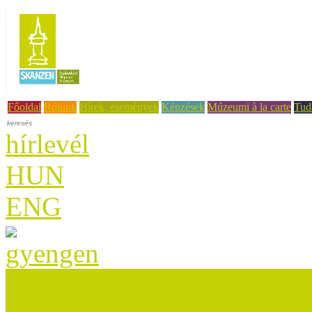
Főoldal
Rólunk
Hírek, események
Képzések
Múzeumi à la carte
Tud
hírlevél
HUN
ENG
Beszámolók