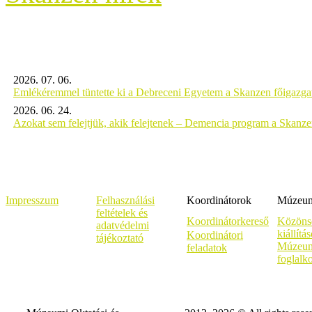
2026. 07. 06.
Emlékéremmel tüntette ki a Debreceni Egyetem a Skanzen főigazgat
2026. 06. 24.
Azokat sem felejtjük, akik felejtenek – Demencia program a Skanz
Impresszum
Felhasználási
Koordinátorok
Múzeumi
feltételek és
Koordinátorkereső
Közöns
adatvédelmi
kiállítá
Koordinátori
tájékoztató
Múzeum
feladatok
foglalk