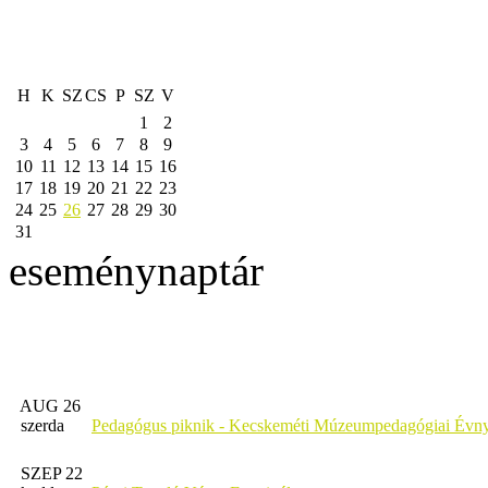
H
K
SZ
CS
P
SZ
V
1
2
3
4
5
6
7
8
9
10
11
12
13
14
15
16
17
18
19
20
21
22
23
24
25
26
27
28
29
30
31
eseménynaptár
AUG 26
szerda
Pedagógus piknik - Kecskeméti Múzeumpedagógiai Évny
SZEP 22