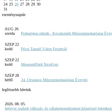
24
25
26
27
28
29
30
31
eseménynaptár
AUG 26
szerda
Pedagógus piknik - Kecskeméti Múzeumpedagógiai Évny
SZEP 22
kedd
Pécsi Tanuló Város Fesztivál
SZEP 22
kedd
MuseumDigit NextGen
SZEP 28
hétfő
24. Országos Múzeumpedagógiai Évnyitó
legfrissebb híreink
2026. 08. 05.
Igényre szabott változás- és válságmenedzsment képzéssel jelent