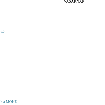
VASÁRNAP
itó
kezik a MOKK