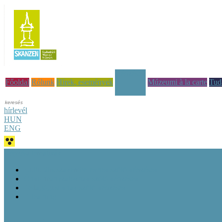
Képzések
Főoldal
Rólunk
Hírek, események
Múzeumi à la carte
Tud
hírlevél
HUN
ENG
Képzési tematikák
Kulturális szakembereknek szóló képzések
Önkormányzatoknak szóló képzések
Pedagógusoknak szóló képzések
E-learning