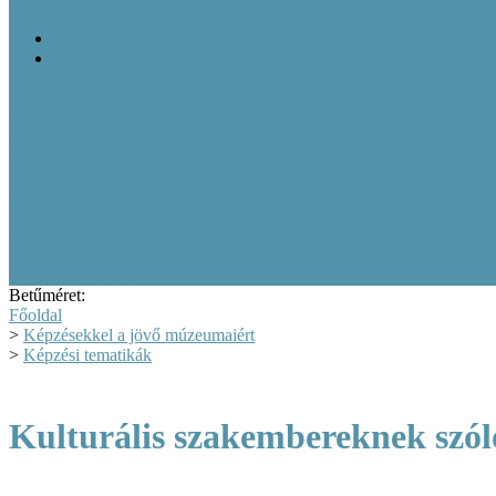
Bemutatkozás
Munkatársak
Oktatási helyszínek
Képzéseink 2026-ben
Képzéseink 2025-ben
Képzéseink 2024-ben
Képzéseink 2023-ban
Képzéseink 2022
Képzéseink 2021
Képzéseink 2020
Képzéseink hasznosulása
Képzési archívum
Betűméret:
Főoldal
>
Képzésekkel a jövő múzeumaiért
>
Képzési tematikák
Kulturális szakembereknek szól