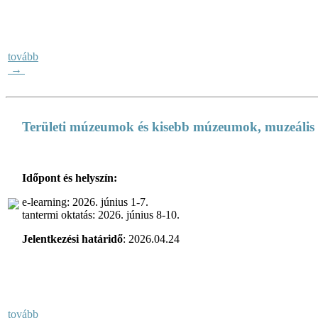
tovább
→
Területi múzeumok és kisebb múzeumok, muzeális
Időpont és helyszín:
e-learning: 2026. június 1-7.
tantermi oktatás: 2026. június 8-10.
J
elentkezési határidő
: 2026.04.24
tovább