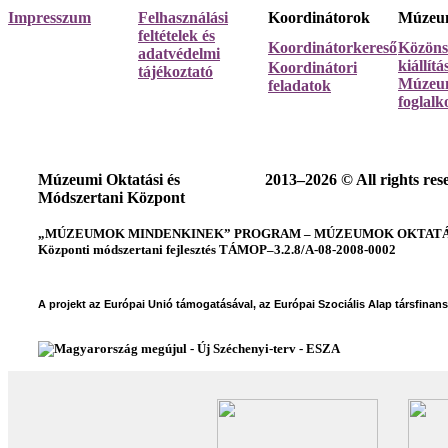
Impresszum
Felhasználási
Koordinátorok
Múzeum
feltételek és
Koordinátorkereső
Közöns
adatvédelmi
kiállít
Koordinátori
tájékoztató
Múzeum
feladatok
foglalk
Múzeumi Oktatási és
2013–2026 © All rights res
Módszertani Központ
„MÚZEUMOK MINDENKINEK” PROGRAM – MÚZEUMOK OKTATÁSI
Központi módszertani fejlesztés TÁMOP–3.2.8/A-08-2008-0002
A projekt az Európai Unió támogatásával, az Európai Szociális Alap társfinan