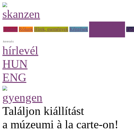
Múzeumi à la carte
Főoldal
Rólunk
Hírek, események
Képzések
Tud
hírlevél
HUN
ENG
Találjon kiállítást
a múzeumi à la carte-on!