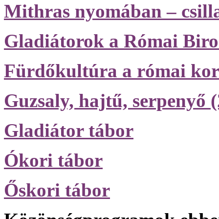
Mithras nyomában – csilla
Gladiátorok a Római Bir
Fürdőkultúra a római ko
Guzsaly, hajtű, serpenyő (
Gladiátor tábor
Ókori tábor
Őskori tábor