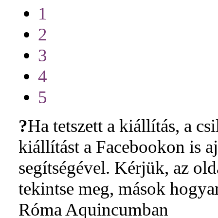
1
2
3
4
5
?
Ha tetszett a kiállítás, a cs
kiállítást a Facebookon is 
segítségével. Kérjük, az ol
tekintse meg, mások hogyan 
Róma Aquincumban