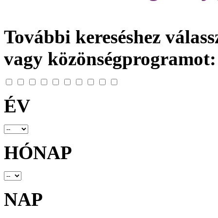
További kereséshez válassz
vagy közönségprogramot:
ÉV
HÓNAP
NAP