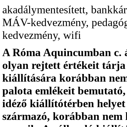
akadálymentesített, bankkár
MÁV-kedvezmény, pedagógu
kedvezmény, wifi
A Róma Aquincumban c. á
olyan rejtett értékeit tárj
kiállítására korábban nem 
palota emlékeit bemutató,
idéző kiállítótérben helye
származó, korábban nem lá