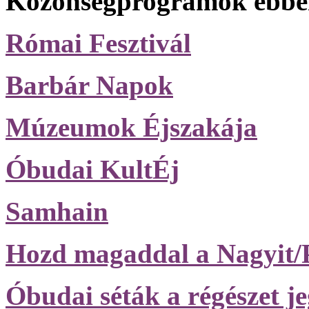
Közönségprogramok ebben
Római Fesztivál
Barbár Napok
Múzeumok Éjszakája
Óbudai KultÉj
Samhain
Hozd magaddal a Nagyit/
Óbudai séták a régészet j