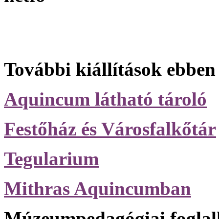
További kiállítások ebben
Aquincum látható tároló
Festőház és Városfalkőtár
Tegularium
Mithras Aquincumban
Múzeumpedagógiai foglal