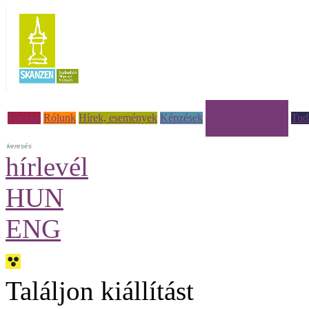
Múzeumi à la carte
Főoldal
Rólunk
Hírek, események
Képzések
Tud
hírlevél
HUN
ENG
Találjon kiállítást