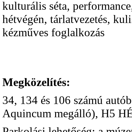
kulturális séta, performanc
hétvégén, tárlatvezetés, ku
kézműves foglalkozás
Megközelítés:
34, 134 és 106 számú autó
Aquincum megálló), H5 HÉV
Parkolási lehetőség: a múz