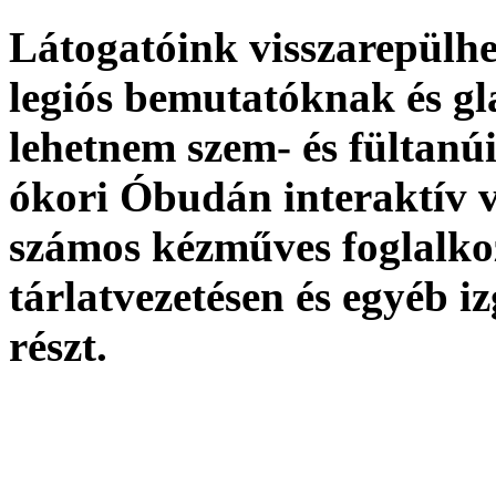
Látogatóink visszarepülhe
legiós bemutatóknak és g
lehetnem szem- és fültanúi
ókori Óbudán interaktív ve
számos kézműves foglalkoz
tárlatvezetésen és egyéb 
részt.