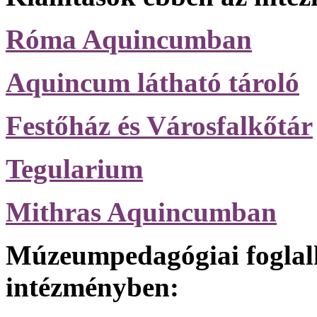
Róma Aquincumban
Aquincum látható tároló
Festőház és Városfalkőtár
Tegularium
Mithras Aquincumban
Múzeumpedagógiai foglal
intézményben: