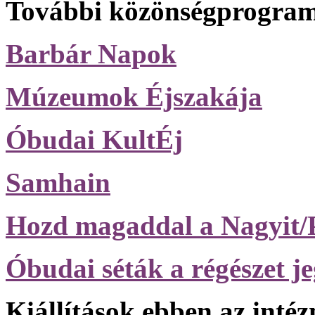
További közönségprogram
Barbár Napok
Múzeumok Éjszakája
Óbudai KultÉj
Samhain
Hozd magaddal a Nagyit/
Óbudai séták a régészet j
Kiállítások ebben az inté