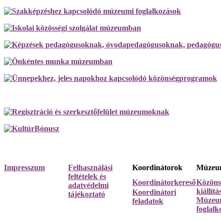
Impresszum
Felhasználási
Koordinátorok
Múzeum
feltételek és
Koordinátorkereső
Közöns
adatvédelmi
kiállít
Koordinátori
tájékoztató
Múzeum
feladatok
foglalk