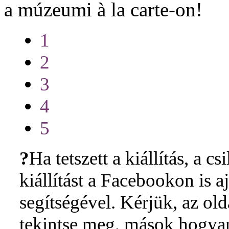
a múzeumi à la carte-on!
1
2
3
4
5
?
Ha tetszett a kiállítás, a cs
kiállítást a Facebookon is 
segítségével. Kérjük, az ol
tekintse meg, mások hogyan 