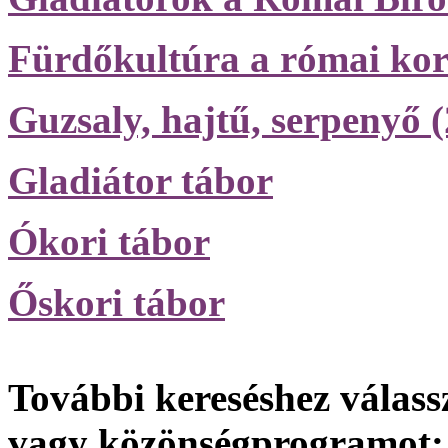
Fürdőkultúra a római ko
Guzsaly, hajtű, serpenyő (
Gladiátor tábor
Ókori tábor
Őskori tábor
További kereséshez válassz
vagy közönségprogramot: