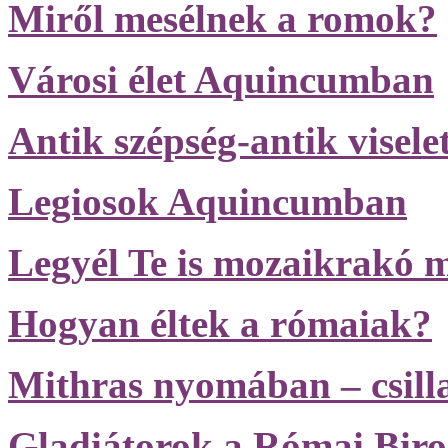
Miről mesélnek a romok?
Városi élet Aquincumban
Antik szépség-antik visele
Legiosok Aquincumban
Legyél Te is mozaikrakó m
Hogyan éltek a rómaiak?
Mithras nyomában – csilla
Gladiátorok a Római Bir