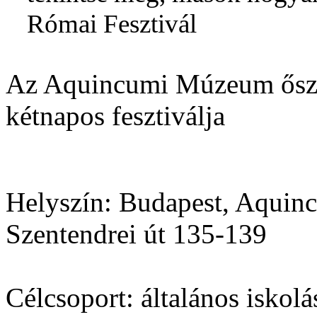
Római Fesztivál
Az Aquincumi Múzeum őszi
kétnapos fesztiválja
Helyszín:
Budapest, Aquinc
Szentendrei út 135-139
Célcsoport:
általános iskol