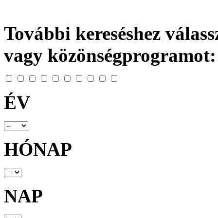
További kereséshez válassz
vagy közönségprogramot:
ÉV
HÓNAP
NAP