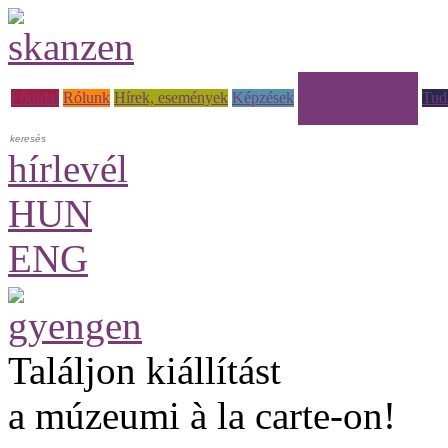
Múzeumi à la carte
Főoldal
Rólunk
Hírek, események
Képzések
Tud
hírlevél
HUN
ENG
Találjon kiállítást
a múzeumi à la carte-on!