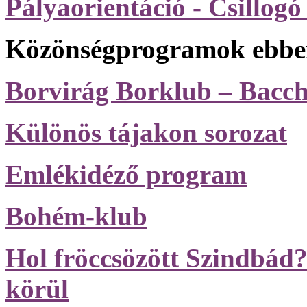
Pályaorientáció - Csillog
Közönségprogramok ebben
Borvirág Borklub – Bacch
Különös tájakon sorozat
Emlékidéző program
Bohém-klub
Hol fröccsözött Szindbád
körül