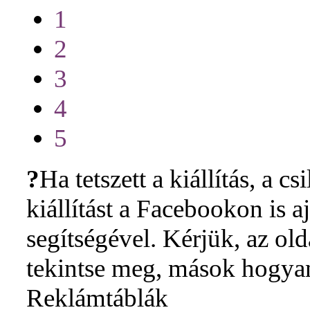
1
2
3
4
5
?
Ha tetszett a kiállítás, a cs
kiállítást a Facebookon is 
segítségével. Kérjük, az ol
tekintse meg, mások hogyan 
Reklámtáblák