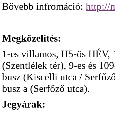
Bővebb infromáció:
http:/
Megközelítés:
1-es villamos, H5-ös HÉV, 
(Szentlélek tér), 9-es és 109
busz (Kiscelli utca / Serfőz
busz a (Serfőző utca).
Jegyárak: