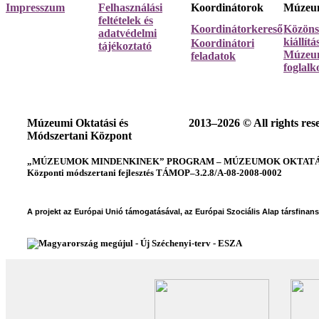
Impresszum
Felhasználási
Koordinátorok
Múzeum
feltételek és
Koordinátorkereső
Közöns
adatvédelmi
kiállít
Koordinátori
tájékoztató
Múzeum
feladatok
foglalk
Múzeumi Oktatási és
2013–2026 © All rights res
Módszertani Központ
„MÚZEUMOK MINDENKINEK” PROGRAM – MÚZEUMOK OKTATÁSI
Központi módszertani fejlesztés TÁMOP–3.2.8/A-08-2008-0002
A projekt az Európai Unió támogatásával, az Európai Szociális Alap társfinan