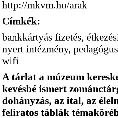
http://mkvm.hu/arak
Címkék:
bankkártyás fizetés, étkezé
nyert intézmény, pedagógus
wifi
A tárlat a múzeum keresk
kevésbé ismert zománctárg
dohányzás, az ital, az élel
feliratos táblák témaköré