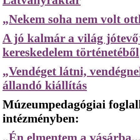
„Nekem soha nem volt o
A jó kalmár a világ jótev
kereskedelem történetéből
„Vendéget látni, vendégnek
állandó kiállítás
Múzeumpedagógiai foglal
intézményben:
„Én elmentem a vásárba..