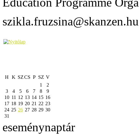
Education Programme Orga
szikla.fruzsina@skanzen.hu
H
K
SZ
CS
P
SZ
V
1
2
3
4
5
6
7
8
9
10
11
12
13
14
15
16
17
18
19
20
21
22
23
24
25
26
27
28
29
30
31
eseménynaptár