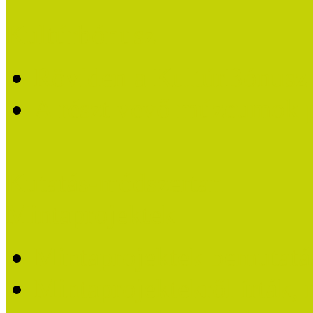
Kultúrbónusz
Röviden a KultúrBónusz k
A részt vevő múzeumok 
Kutatás-módszertan
Mintaprojektek
Mintaprojektek bemutatá
Mintaprojektekről írták,