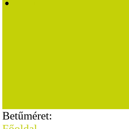
Mintaprojektekkel kapcs
Munkatársak
Kiadványok
Sajtószoba
Sajtóvisszhang
Karrier (megpályázható áll
Betűméret:
Főoldal