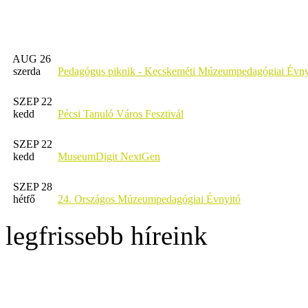
AUG 26
szerda
Pedagógus piknik - Kecskeméti Múzeumpedagógiai Évny
SZEP 22
kedd
Pécsi Tanuló Város Fesztivál
SZEP 22
kedd
MuseumDigit NextGen
SZEP 28
hétfő
24. Országos Múzeumpedagógiai Évnyitó
legfrissebb híreink