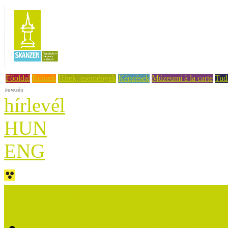
Főoldal
Rólunk
Hírek, események
Képzések
Múzeumi à la carte
Tud
hírlevél
HUN
ENG
A projektről
A projektről röviden