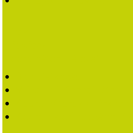
Hírek
Képzések
Koordinátori hálózat
Bemutatkozás
Múzeumi Koordinátori H
Koordinátorok a térképe
Koordinátori beszámoló