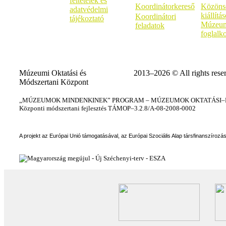
feltételek és
Koordinátorkereső
Közöns
adatvédelmi
kiállítá
Koordinátori
tájékoztató
Múzeum
feladatok
foglalk
Múzeumi Oktatási és
2013–2026 © All rights rese
Módszertani Központ
„MÚZEUMOK MINDENKINEK” PROGRAM – MÚZEUMOK OKTATÁSI–KÉ
Központi módszertani fejlesztés TÁMOP–3.2.8/A-08-2008-0002
A projekt az Európai Unió támogatásával, az Európai Szociális Alap társfinanszírozá