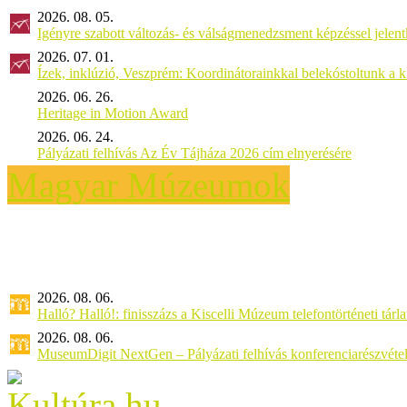
2026. 08. 05.
Igényre szabott változás- és válságmenedzsment képzéssel jel
2026. 07. 01.
Ízek, inklúzió, Veszprém: Koordinátorainkkal belekóstoltunk a 
2026. 06. 26.
Heritage in Motion Award
2026. 06. 24.
Pályázati felhívás Az Év Tájháza 2026 cím elnyerésére
Magyar Múzeumok
2026. 08. 06.
Halló? Halló!: finisszázs a Kiscelli Múzeum telefontörténeti tárl
2026. 08. 06.
MuseumDigit NextGen – Pályázati felhívás konferenciarészvétel