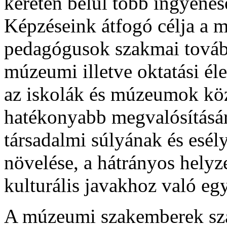
keretén belül több ingyenes
Képzéseink átfogó célja a 
pedagógusok szakmai tovább
múzeumi illetve oktatási él
az iskolák és múzeumok kö
hatékonyabb megvalósításár
társadalmi súlyának és esé
növelése, a hátrányos helyze
kulturális javakhoz való eg
A múzeumi szakemberek szá