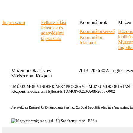
Impresszum
Felhasználási
Koordinátorok
Múzeumi
feltételek és
Koordinátorkereső
Közöns
adatvédelmi
kiállítá
Koordinátori
tájékoztató
Múzeum
feladatok
foglalk
Múzeumi Oktatási és
2013–2026 © All rights rese
Módszertani Központ
„MÚZEUMOK MINDENKINEK” PROGRAM – MÚZEUMOK OKTATÁSI–KÉ
Központi módszertani fejlesztés TÁMOP–3.2.8/A-08-2008-0002
A projekt az Európai Unió támogatásával, az Európai Szociális Alap társfinanszírozá