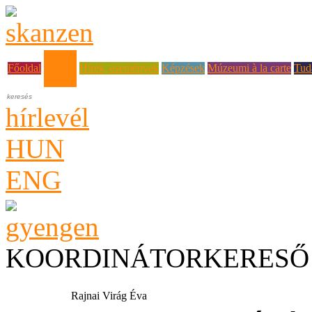
Rólunk
Főoldal
Hírek, események
Képzések
Múzeumi à la carte
Tud
hírlevél
HUN
ENG
KOORDINÁTORKERESŐ
Rajnai Virág Éva