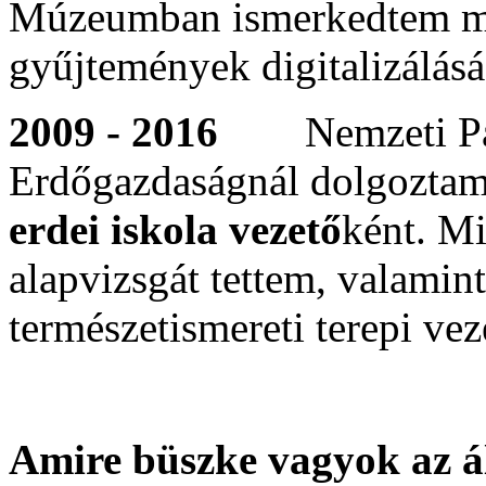
Múzeumban ismerkedtem me
gyűjtemények digitalizálásá
2009 - 2016
Nemzeti Pa
Erdőgazdaságnál dolgozta
erdei iskola vezető
ként. M
alapvizsgát tettem, valamint
természetismereti terepi vez
Amire büszke vagyok az á