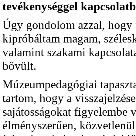
tevékenységgel kapcsolat
Úgy gondolom azzal, hogy t
kipróbáltam magam, széleskö
valamint szakami kapcsolat
bővült.
Múzeumpedagógiai tapaszta
tartom, hogy a visszajelzése
sajátosságokat figyelembe 
élményszerűen, közvetlenül