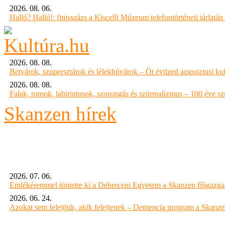
2026. 08. 06.
Halló? Halló!: finisszázs a Kiscelli Múzeum telefontörténeti tárlatán
2026. 08. 08.
Betyárok, szupersztárok és lélekbúvárok – Öt évtized augusztusi kul
2026. 08. 08.
Falak, romok, labirintusok, szorongás és szürrealizmus – 100 éve szü
Skanzen hírek
2026. 07. 06.
Emlékéremmel tüntette ki a Debreceni Egyetem a Skanzen főigazgat
2026. 06. 24.
Azokat sem felejtjük, akik felejtenek – Demencia program a Skanz