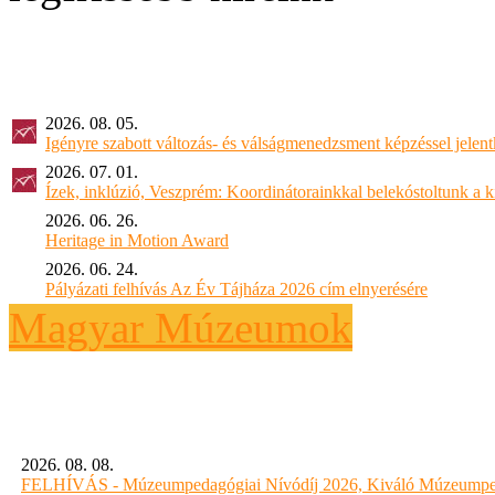
2026. 08. 05.
Igényre szabott változás- és válságmenedzsment képzéssel jel
2026. 07. 01.
Ízek, inklúzió, Veszprém: Koordinátorainkkal belekóstoltunk a 
2026. 06. 26.
Heritage in Motion Award
2026. 06. 24.
Pályázati felhívás Az Év Tájháza 2026 cím elnyerésére
Magyar Múzeumok
2026. 08. 08.
FELHÍVÁS - Múzeumpedagógiai Nívódíj 2026, Kiváló Múzeumpe