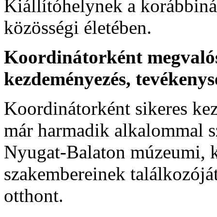
Kiállítóhelynek a korábbinál
közösségi életében.
Koordinátorként megvalósí
kezdeményezés, tevékenysé
Koordinátorként sikeres k
már harmadik alkalommal s
Nyugat-Balaton múzeumi, kö
szakembereinek találkozój
otthont.