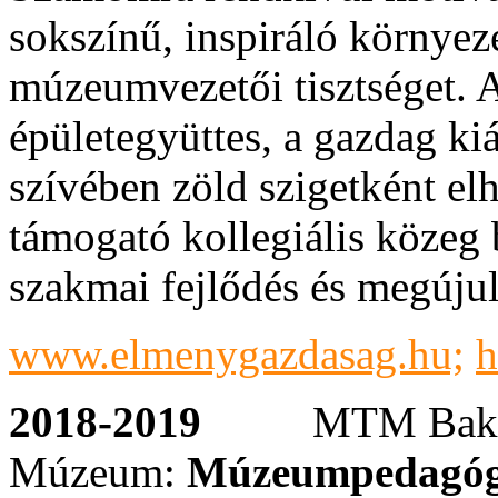
sokszínű, inspiráló környez
múzeumvezetői tisztséget. 
épületegyüttes, a gazdag kiá
szívében zöld szigetként el
támogató kollegiális közeg 
szakmai fejlődés és megújul
www.elmenygazdasag.hu;
h
2018-2019
MTM Bakonyi
Múzeum:
Múzeumpedagó