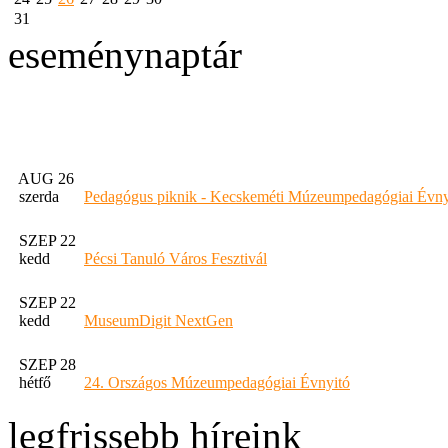
31
eseménynaptár
AUG 26
szerda
Pedagógus piknik - Kecskeméti Múzeumpedagógiai Évny
SZEP 22
kedd
Pécsi Tanuló Város Fesztivál
SZEP 22
kedd
MuseumDigit NextGen
SZEP 28
hétfő
24. Országos Múzeumpedagógiai Évnyitó
legfrissebb híreink