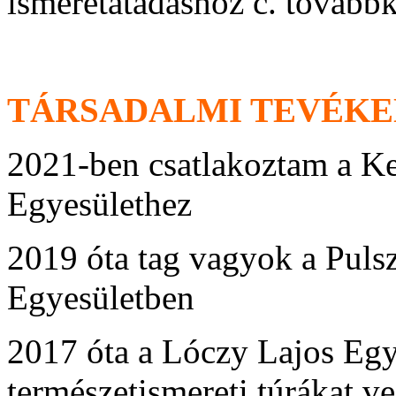
ismeretátadáshoz c. tovább
TÁRSADALMI TEVÉK
2021-ben csatlakoztam a K
Egyesülethez
2019 óta tag vagyok a Pul
Egyesületben
2017 óta a Lóczy Lajos Egye
természetismereti túrákat v