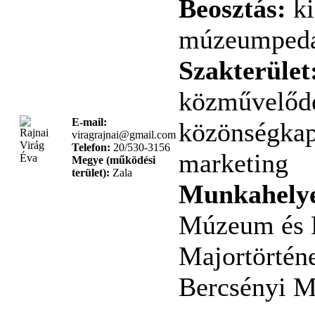
Beosztás:
ki
múzeumped
Szakterület
közművelődé
E-mail:
közönségkap
viragrajnai@gmail.com
Telefon:
20/530-3156
marketing
Megye (működési
terület):
Zala
Munkahely
Múzeum és 
Majortörténe
Bercsényi M.