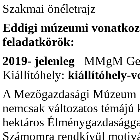
Szakmai önéletrajz
Eddigi múzeumi vonatkoz
feladatkörök:
2019- jelenleg
MMgM Geor
Kiállítóhely:
kiállítóhely-v
A Mezőgazdasági Múzeum k
nemcsak változatos témájú k
hektáros Élménygazdasággal, 
Számomra rendkívül motivá