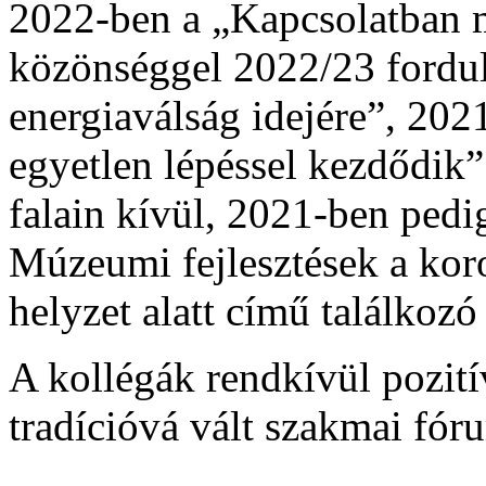
2022-ben a „Kapcsolatban m
közönséggel 2022/23 fordul
energiaválság idejére”, 202
egyetlen lépéssel kezdődik
falain kívül, 2021-ben pedi
Múzeumi fejlesztések a kor
helyzet alatt című találkozó
A kollégák rendkívül pozití
tradícióvá vált szakmai fór