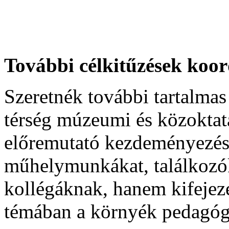
További célkitűzések koo
Szeretnék további tartalmas
térség múzeumi és közoktat
előremutató kezdeményezés
műhelymunkákat, találkozó
kollégáknak, hanem kifeje
témában a környék pedagógu