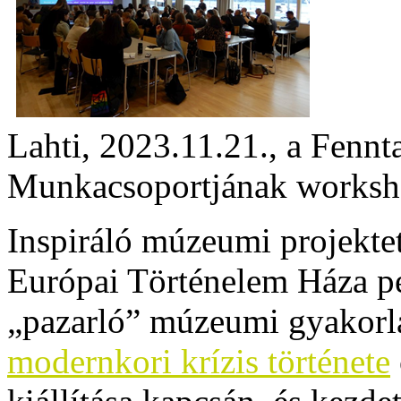
Lahti, 2023.11.21., a Fennt
Munkacsoportjának workshop
Inspiráló múzeumi projekte
Európai Történelem Háza pél
„pazarló” múzeumi gyakorlat
modernkori krízis története