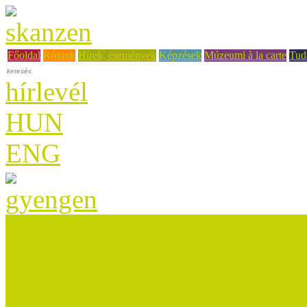
Főoldal
Rólunk
Hírek, események
Képzések
Múzeumi à la carte
Tud
hírlevél
HUN
ENG
Beszámolók
Sajtómegjelenések