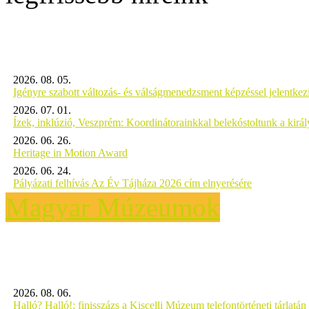
2026. 08. 05.
Igényre szabott változás- és válságmenedzsment képzéssel jelent
2026. 07. 01.
Ízek, inklúzió, Veszprém: Koordinátorainkkal belekóstoltunk a kirá
2026. 06. 26.
Heritage in Motion Award
2026. 06. 24.
Pályázati felhívás Az Év Tájháza 2026 cím elnyerésére
Magyar Múzeumok
2026. 08. 06.
Halló? Halló!: finisszázs a Kiscelli Múzeum telefontörténeti tárlatán