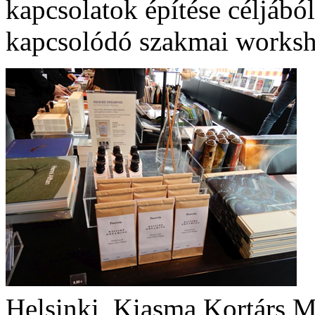
kapcsolatok építése céljábó
kapcsolódó szakmai worksh
Helsinki, Kiasma Kortárs