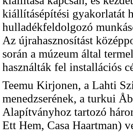
kiállítása kapcsán, és kezdet
kiállításépítési gyakorlatát 
hulladékfeldolgozó munkás
Az újrahasznosítást középp
során a múzeum által termel
használták fel installációs c
Teemu Kirjonen, a Lahti Sz
menedzserének, a turkui Å
Alapítványhoz tartozó hár
Ett Hem, Casa Haartman) ve