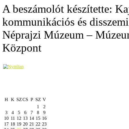
A beszámolót készítette: Ka
kommunikációs és disszemin
Néprajzi Múzeum – Múzeumi
Központ
H
K
SZ
CS
P
SZ
V
1
2
3
4
5
6
7
8
9
10
11
12
13
14
15
16
17
18
19
20
21
22
23