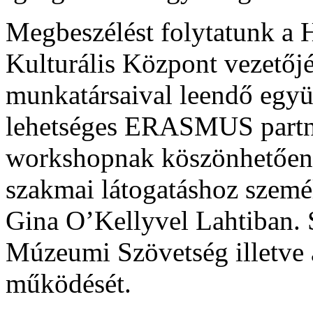
Megbeszélést folytatunk a
Kulturális Központ vezetőj
munkatársaival leendő együ
lehetséges ERASMUS partner
workshopnak köszönhetőe
szakmai látogatáshoz személ
Gina O’Kellyvel Lahtiban. 
Múzeumi Szövetség illetve 
működését.