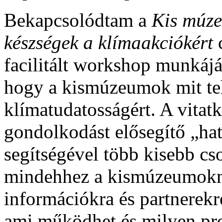
Bekapcsolódtam a
Kis múze
készségek a klímaakciókért
c
facilitált workshop munkáj
hogy a kismúzeumok mit te
klímatudatosságért. A vitat
gondolkodást elősegítő „h
segítségével több kisebb cs
mindehhez a kismúzeumokna
információkra és partnerekr
ami működhet és milyen pr