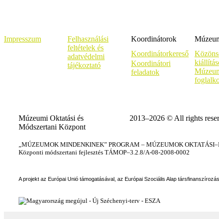
Impresszum
Felhasználási
Koordinátorok
Múzeumi
feltételek és
Koordinátorkereső
Közöns
adatvédelmi
kiállítá
Koordinátori
tájékoztató
Múzeum
feladatok
foglalk
Múzeumi Oktatási és
2013–2026 © All rights rese
Módszertani Központ
„MÚZEUMOK MINDENKINEK” PROGRAM – MÚZEUMOK OKTATÁSI–KÉ
Központi módszertani fejlesztés TÁMOP–3.2.8/A-08-2008-0002
A projekt az Európai Unió támogatásával, az Európai Szociális Alap társfinanszírozá