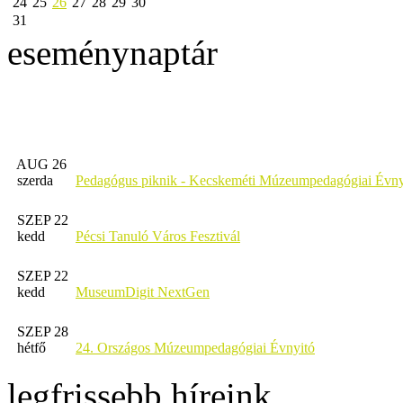
24
25
26
27
28
29
30
31
eseménynaptár
AUG 26
szerda
Pedagógus piknik - Kecskeméti Múzeumpedagógiai Évny
SZEP 22
kedd
Pécsi Tanuló Város Fesztivál
SZEP 22
kedd
MuseumDigit NextGen
SZEP 28
hétfő
24. Országos Múzeumpedagógiai Évnyitó
legfrissebb híreink