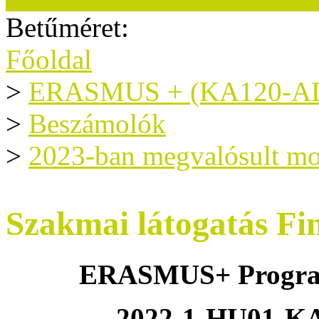
Betűméret:
Főoldal
>
ERASMUS + (KA120-A
>
Beszámolók
>
2023-ban megvalósult mo
Szakmai látogatás Fi
ERASMUS+ Program 
2022-1-HU01-K