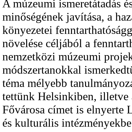
A múzeumi ismeretátadás 
minőségének javítása, a h
könyezetei fenntarthatóságg
növelése céljából a fenntar
nemzetközi múzeumi projekt
módszertanokkal ismerkedt
téma mélyebb tanulmányozás
tettünk Helsinkiben, illetv
Fővárosa címet is elnyert
és kulturális intézményekb