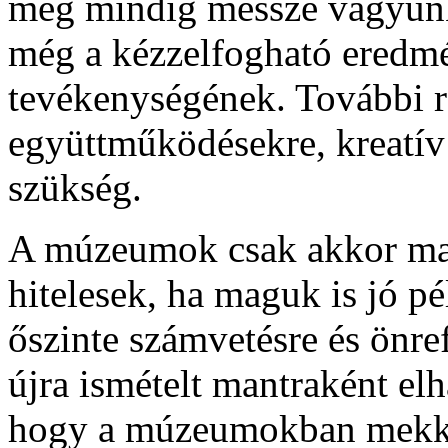
még mindig messze vagyunk 
még a kézzelfogható ered
tevékenységének. További ra
együttműködésekre, kreatí
szükség.
A múzeumok csak akkor mar
hitelesek, ha maguk is jó pé
őszinte számvetésre és önref
újra ismételt mantraként el
hogy a múzeumokban mekkora