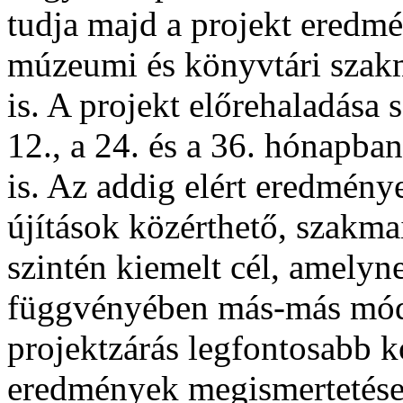
tudja majd a projekt eredmé
múzeumi és könyvtári szak
is. A projekt előrehaladása
12., a 24. és a 36. hónapba
is. Az addig elért eredmény
újítások közérthető, szakm
szintén kiemelt cél, amelyn
függvényében más-más mód
projektzárás legfontosabb k
eredmények megismertetése