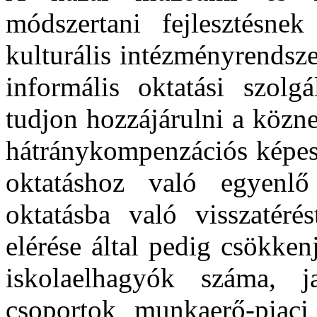
módszertani fejlesztésn
kulturális intézményrendsze
informális oktatási szolg
tudjon hozzájárulni a közn
hátránykompenzációs képess
oktatáshoz való egyenlő 
oktatásba való visszatéré
elérése által pedig csökken
iskolaelhagyók száma, j
csoportok munkaerő-piaci 