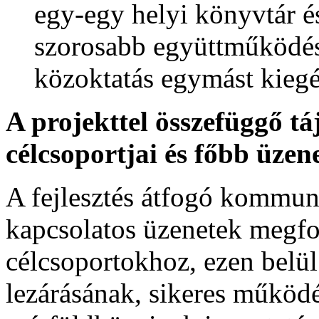
egy-egy helyi könyvtár 
szorosabb együttműködés
közoktatás egymást kieg
A projekttel összefüggő tá
célcsoportjai és főbb üzene
A fejlesztés átfogó kommuni
kapcsolatos üzenetek megfog
célcsoportokhoz, ezen belül
lezárásának, sikeres működ