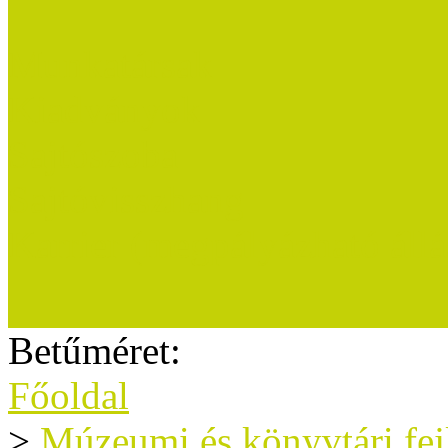
Munkatársak
Kiadványok
Sajtószoba
Sajtóvisszhang
Karrier (megpályázható áll
Betűméret:
Főoldal
>
Múzeumi és könyvtári fe