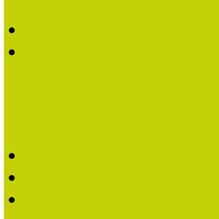
Röviden a KultúrBónusz k
A részt vevő múzeumok 
Kutatás-módszertan
Mintaprojektek
Mintaprojektek bemutatá
Mintaprojektekről írták,
Mintaprojektekkel kapcs