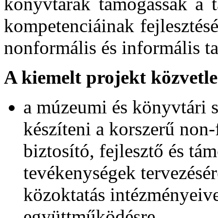
könyvtárak támogassák a t
kompetenciáinak fejlesztését
nonformális és informális t
A kiemelt projekt közvetle
a múzeumi és könyvtári s
készíteni a korszerű non-
biztosító, fejlesztő és tá
tevékenységek tervezésér
közoktatás intézményeivel
együttműködésre