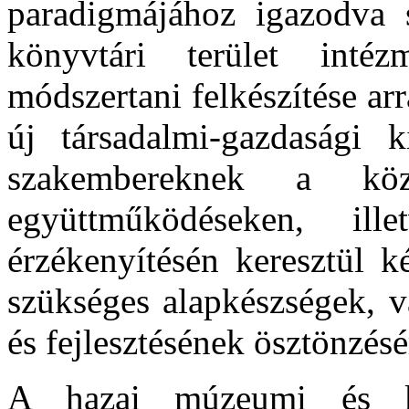
paradigmájához igazodva 
könyvtári terület inté
módszertani felkészítése ar
új társadalmi-gazdasági 
szakembereknek a közo
együttműködéseken, il
érzékenyítésén keresztül k
szükséges alapkészségek, v
és fejlesztésének ösztönzésé
A hazai múzeumi és kön