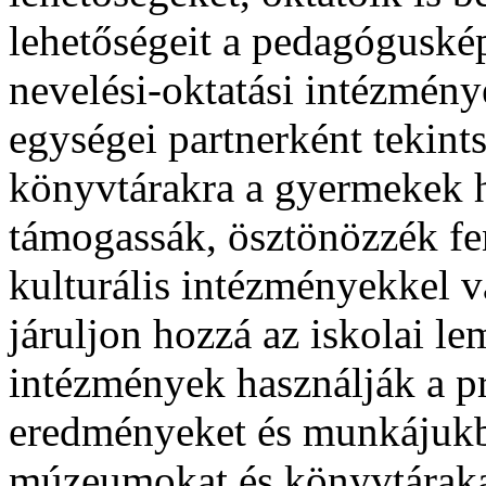
lehetőségeit a pedagóguské
nevelési-oktatási intézmény
egységei partnerként tekin
könyvtárakra a gyermekek 
támogassák, ösztönözzék fen
kulturális intézményekkel 
járuljon hozzá az iskolai l
intézmények használják a pr
eredményeket és munkájukb
múzeumokat és könyvtárakat