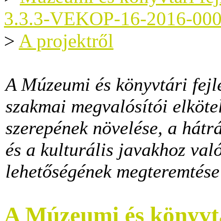
3.3.3-VEKOP-16-2016-00
>
A projektről
A Múzeumi és könyvtári fejl
szakmai megvalósítói elköte
szerepének növelése, a hátr
és a kulturális javakhoz val
lehetőségének megteremtése 
A Múzeumi és könyvtá