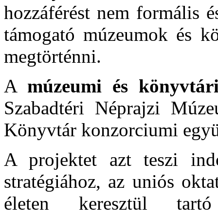
hozzáférést nem formális é
támogató múzeumok és köny
megtörténni.
A
múzeumi és könyvtár
Szabadtéri Néprajzi Múz
Könyvtár konzorciumi együ
A projektet azt teszi in
stratégiához, az uniós okta
életen keresztül tar