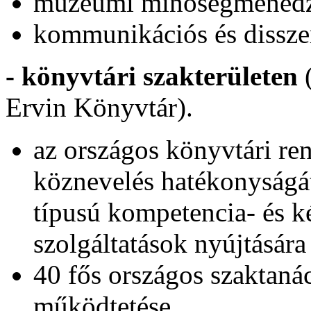
múzeumi minőségmenedzs
kommunikációs és dissze
- könyvtári szakterületen
(
Ervin Könyvtár).
az országos könyvtári ren
köznevelés hatékonyságát
típusú kompetencia- és k
szolgáltatások nyújtására
40 fős országos szaktanác
működtetése