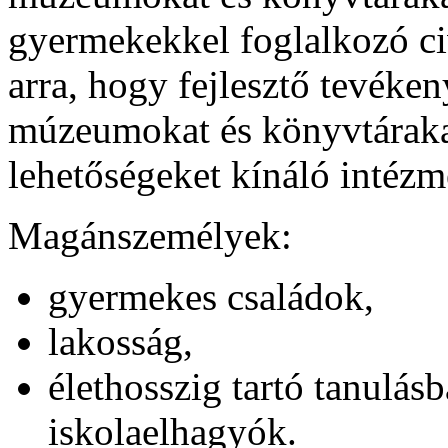
gyermekekkel foglalkozó ci
arra, hogy fejlesztő tevéke
múzeumokat és könyvtárakat
lehetőségeket kínáló intézm
Magánszemélyek:
gyermekes családok,
lakosság,
élethosszig tartó tanulás
iskolaelhagyók.