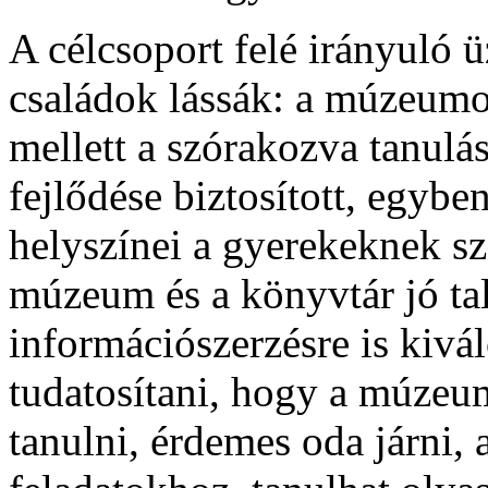
A célcsoport felé irányuló 
családok lássák: a múzeumok
mellett a szórakozva tanulá
fejlődése biztosított, egybe
helyszínei a gyerekeknek s
múzeum és a könyvtár jó tal
információszerzésre is kivá
tudatosítani, hogy a múzeum
tanulni, érdemes oda járni, a