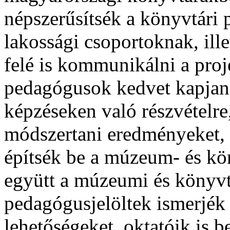
népszerűsítsék a könyvtári 
lakossági csoportoknak, ill
felé is kommunikálni a proj
pedagógusok kedvet kapjanak
képzéseken való részvételre
módszertani eredményeket, 
építsék be a múzeum- és kö
együtt a múzeumi és könyvt
pedagógusjelöltek ismerjék 
lehetőségeket, oktatóik is 