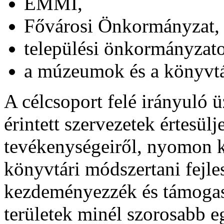
EMMI,
Fővárosi Önkormányzat,
települési önkormányzat
a múzeumok és a könyvtár
A célcsoport felé irányuló 
érintett szervezetek értesülj
tevékenységeiről, nyomon k
könyvtári módszertani fejle
kezdeményezzék és támogass
területek minél szorosabb 