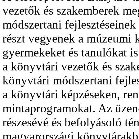
vezetők és szakemberek me
módszertani fejlesztéseinek
részt vegyenek a múzeumi ké
gyermekeket és tanulókat is 
a könyvtári vezetők és sza
könyvtári módszertani fejle
a könyvtári képzéseken, re
mintaprogramokat. Az üzene
részesévé és befolyásoló té
magyarországi könyvtárakba