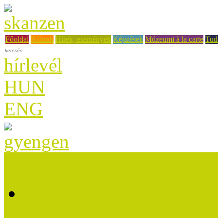
Főoldal
Rólunk
Hírek, események
Képzések
Múzeumi à la carte
Tud
hírlevél
HUN
ENG
A projektről
A projektről röviden