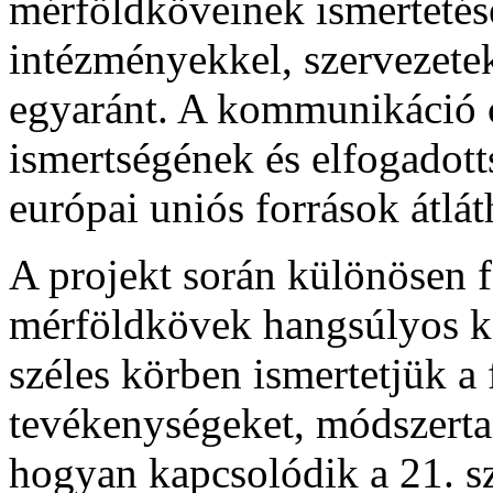
mérföldköveinek ismertetés
intézményekkel, szervezete
egyaránt. A kommunikáció c
ismertségének és elfogadott
európai uniós források átlát
A projekt során különösen fo
mérföldkövek hangsúlyos k
széles körben ismertetjük a 
tevékenységeket, módszertan
hogyan kapcsolódik a 21. s