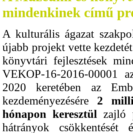
mindenkinek című pr
A kulturális ágazat szakpol
újabb projekt vette kezdet
könyvtári fejlesztések mi
VEKOP-16-2016-00001 az
2020 keretében az Embe
kezdeményezésére
2 mill
hónapon keresztül
zajló p
hátrányok csökkentését 