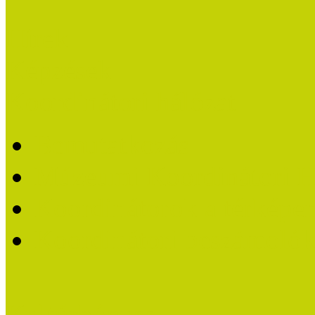
Hírek
Képzések
Koordinátori hálózat
Bemutatkozás
Múzeumi Koordinátori H
Koordinátorok a térképe
Koordinátori beszámoló
Kultúrbónusz