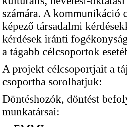
kulturális, nevelési-oktatá
számára. A kommunikáció cé
képező társadalmi kérdésekk
kérdések iránti fogékonysá
a tágabb célcsoportok eseté
A projekt célcsoportjait a 
csoportba sorolhatjuk:
Döntéshozók, döntést befol
munkatársai: