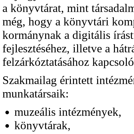
a könyvtárat, mint társadalm
még, hogy a könyvtári komp
kormánynak a digitális írás
fejlesztéséhez, illetve a há
felzárkóztatásához kapcsoló
Szakmailag érintett intézmé
munkatársaik:
muzeális intézmények,
könyvtárak,