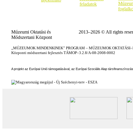
Múzeum
feladatok
foglalk
Múzeumi Oktatási és
2013–2026 © All rights rese
Módszertani Központ
„MÚZEUMOK MINDENKINEK” PROGRAM – MÚZEUMOK OKTATÁSI–KÉ
Központi módszertani fejlesztés TÁMOP–3.2.8/A-08-2008-0002
A projekt az Európai Unió támogatásával, az Európai Szociális Alap társfinanszírozá