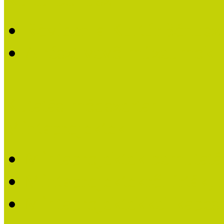
Röviden a KultúrBónusz k
A részt vevő múzeumok 
Kutatás-módszertan
Mintaprojektek
Mintaprojektek bemutatá
Mintaprojektekről írták,
Mintaprojektekkel kapcs