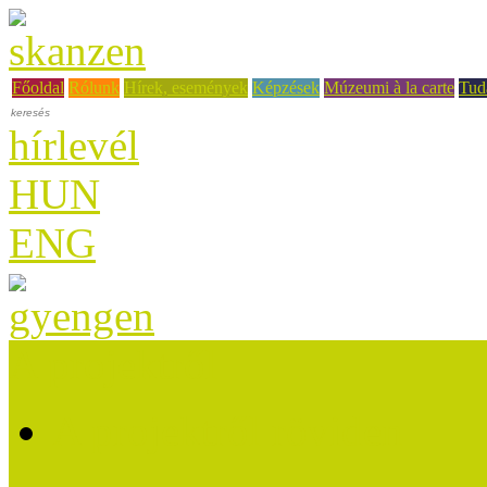
Főoldal
Rólunk
Hírek, események
Képzések
Múzeumi à la carte
Tud
hírlevél
HUN
ENG
A projektről
A projektről röviden