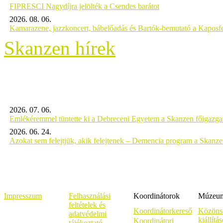
FIPRESCI Nagydíjra jelölték a Csendes barátot
2026. 08. 06.
Kamarazene, jazzkoncert, bábelőadás és Bartók-bemutató a Kaposf
Skanzen hírek
2026. 07. 06.
Emlékéremmel tüntette ki a Debreceni Egyetem a Skanzen főigazgat
2026. 06. 24.
Azokat sem felejtjük, akik felejtenek – Demencia program a Skanz
Impresszum
Felhasználási
Koordinátorok
Múzeumi
feltételek és
Koordinátorkereső
Közöns
adatvédelmi
kiállítá
Koordinátori
tájékoztató