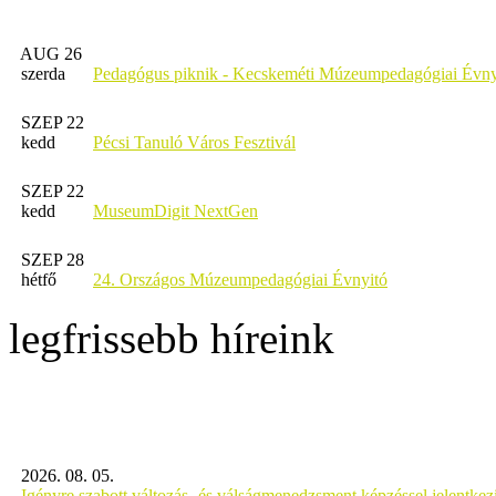
AUG 26
szerda
Pedagógus piknik - Kecskeméti Múzeumpedagógiai Évny
SZEP 22
kedd
Pécsi Tanuló Város Fesztivál
SZEP 22
kedd
MuseumDigit NextGen
SZEP 28
hétfő
24. Országos Múzeumpedagógiai Évnyitó
legfrissebb híreink
2026. 08. 05.
Igényre szabott változás- és válságmenedzsment képzéssel jelent