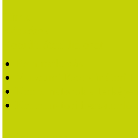
Hírek
Képzések
Koordinátori hálózat
Bemutatkozás
Múzeumi Koordinátori H
Koordinátorok a térképe
Koordinátori beszámoló
Kultúrbónusz