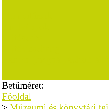
Munkatársak
Kiadványok
Sajtószoba
Sajtóvisszhang
Karrier (megpályázható áll
Betűméret:
Főoldal
>
Múzeumi és könyvtári fe