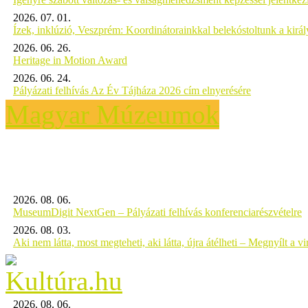
2026. 07. 01.
Ízek, inklúzió, Veszprém: Koordinátorainkkal belekóstoltunk a kirá
2026. 06. 26.
Heritage in Motion Award
2026. 06. 24.
Pályázati felhívás Az Év Tájháza 2026 cím elnyerésére
Magyar Múzeumok
2026. 08. 06.
MuseumDigit NextGen – Pályázati felhívás konferenciarészvételre
2026. 08. 03.
Aki nem látta, most megteheti, aki látta, újra átélheti – Megnyílt a virt
2026. 08. 06.