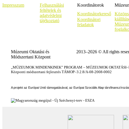
Impresszum
Felhasználási
Koordinátorok
Múzeumi
feltételek és
Koordinátorkereső
Közöns
adatvédelmi
kiállítá
Koordinátori
tájékoztató
Múzeum
feladatok
foglalk
Múzeumi Oktatási és
2013–2026 © All rights rese
Módszertani Központ
„MÚZEUMOK MINDENKINEK” PROGRAM – MÚZEUMOK OKTATÁSI–KÉ
Központi módszertani fejlesztés TÁMOP–3.2.8/A-08-2008-0002
A projekt az Európai Unió támogatásával, az Európai Szociális Alap társfinanszírozá