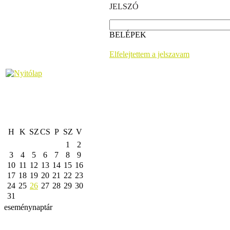
JELSZÓ
BELÉPEK
Elfelejtettem a jelszavam
H
K
SZ
CS
P
SZ
V
1
2
3
4
5
6
7
8
9
10
11
12
13
14
15
16
17
18
19
20
21
22
23
24
25
26
27
28
29
30
31
eseménynaptár