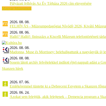
Pályázati felhívás Az Év Tájháza 2026 cím elnyerésére
Magyar Múzeumok
2026. 08. 08.
FELHÍVÁS - Múzeumpedagógiai Nívódíj 2026, Kiváló Múzeu
2026. 08. 06.
Halló? Halló!: finisszázs a Kiscelli Múzeum telefontörténeti tárl
2026. 08. 08.
Madonna, Muse és Morrissey: belehallgattunk a nagyágyúk új l
2026. 08. 08.
Sosem látott archív felvételekkel indított éjjel-nappali adást a G
Skanzen hírek
2026. 07. 06.
Emlékéremmel tüntette ki a Debreceni Egyetem a Skanzen főiga
2026. 06. 24.
Azokat sem felejtjük, akik felejtenek – Demencia program a Sk