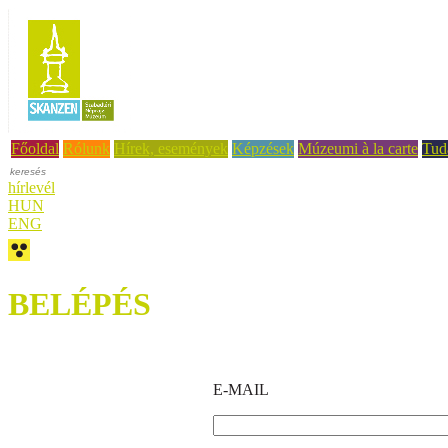
Főoldal
Rólunk
Hírek, események
Képzések
Múzeumi à la carte
Tud
hírlevél
HUN
ENG
BELÉPÉS
E-MAIL