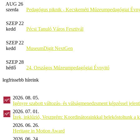
AUG 26
szerda
Pedagógus piknik - Kecskeméti Múzeumpedagógiai Évny
SZEP 22
kedd
Pécsi Tanuló Város Fesztivál
SZEP 22
kedd
MuseumDigit NextGen
SZEP 28
hétfő
24. Országos Múzeumpedagógiai Évnyitó
legfrissebb híreink
2026. 08. 05.
Igényre szabott változás- és válságmenedzsment képzéssel jel
2026. 07. 01.
Ízek, inklúzió, Veszprém: Koordinátorainkkal belekóstoltunk a 
2026. 06. 26.
Heritage in Motion Award
2026. 06. 24.