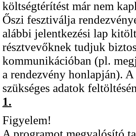
költségtérítést már nem k
Őszi fesztiválja rendezvény
alábbi jelentkezési lap kitöl
résztvevőknek tudjuk biztosí
kommunikációban (pl. megj
a rendezvény honlapján). A r
szükséges adatok feltöltésé
1.
Figyelem!
A programot megvalósító ta