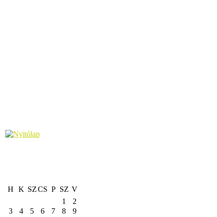
H
K
SZ
CS
P
SZ
V
1
2
3
4
5
6
7
8
9