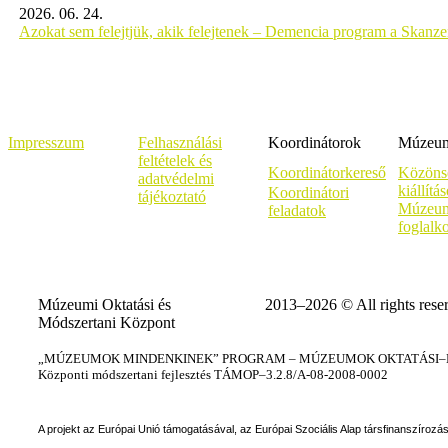
2026. 06. 24.
Azokat sem felejtjük, akik felejtenek – Demencia program a Skanz
Impresszum
Felhasználási
Koordinátorok
Múzeumi
feltételek és
Koordinátorkereső
Közöns
adatvédelmi
kiállítá
Koordinátori
tájékoztató
Múzeum
feladatok
foglalk
Múzeumi Oktatási és
2013–2026 © All rights rese
Módszertani Központ
„MÚZEUMOK MINDENKINEK” PROGRAM – MÚZEUMOK OKTATÁSI–KÉ
Központi módszertani fejlesztés TÁMOP–3.2.8/A-08-2008-0002
A projekt az Európai Unió támogatásával, az Európai Szociális Alap társfinanszírozá