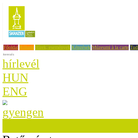
Főoldal
Rólunk
Hírek, események
Képzések
Múzeumi à la carte
Tud
hírlevél
HUN
ENG