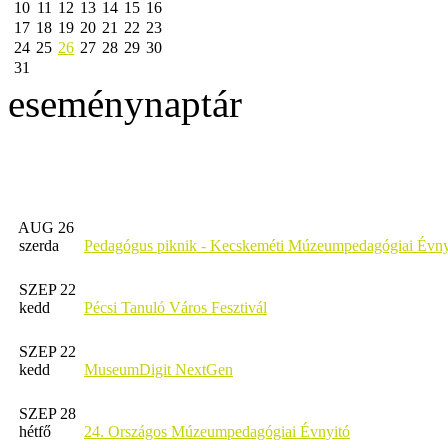
10
11
12
13
14
15
16
17
18
19
20
21
22
23
24
25
26
27
28
29
30
31
eseménynaptár
AUG 26
szerda
Pedagógus piknik - Kecskeméti Múzeumpedagógiai Évny
SZEP 22
kedd
Pécsi Tanuló Város Fesztivál
SZEP 22
kedd
MuseumDigit NextGen
SZEP 28
hétfő
24. Országos Múzeumpedagógiai Évnyitó