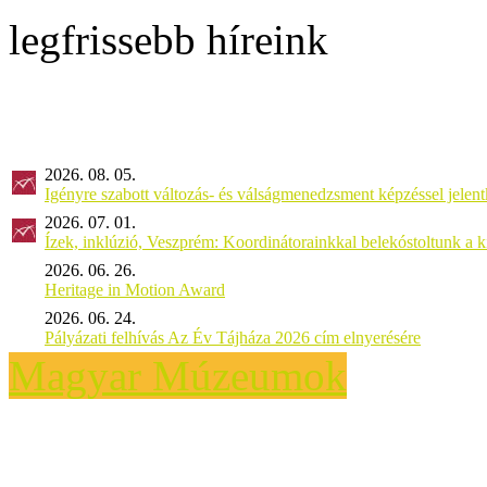
legfrissebb híreink
2026. 08. 05.
Igényre szabott változás- és válságmenedzsment képzéssel jel
2026. 07. 01.
Ízek, inklúzió, Veszprém: Koordinátorainkkal belekóstoltunk a 
2026. 06. 26.
Heritage in Motion Award
2026. 06. 24.
Pályázati felhívás Az Év Tájháza 2026 cím elnyerésére
Magyar Múzeumok