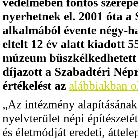
védelmében fontos szerepe
nyerhetnek el. 2001 óta a
alkalmából évente négy-hat
eltelt 12 év alatt kiadott 
múzeum büszkélkedhetett a
díjazott a Szabadtéri Nép
értékelést az
alábbiakban o
„Az intézmény alapításának
nyelvterület népi építészeté
és életmódját eredeti, áttelep