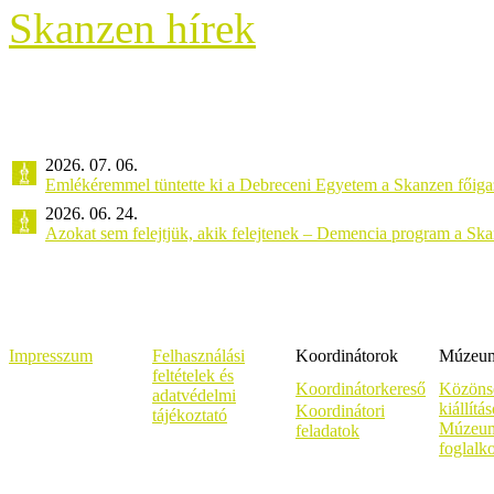
Skanzen hírek
2026. 07. 06.
Emlékéremmel tüntette ki a Debreceni Egyetem a Skanzen főiga
2026. 06. 24.
Azokat sem felejtjük, akik felejtenek – Demencia program a Sk
Impresszum
Felhasználási
Koordinátorok
Múzeumi
feltételek és
Koordinátorkereső
Közöns
adatvédelmi
kiállítá
Koordinátori
tájékoztató
Múzeum
feladatok
foglalk