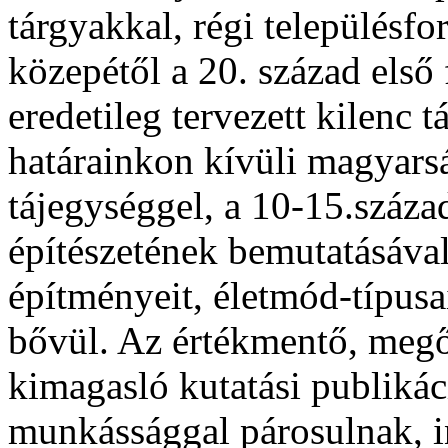
tárgyakkal, régi településfo
közepétől a 20. század első 
eredetileg tervezett kilenc t
határainkon kívüli magyars
tájegységgel, a 10-15.száza
építészetének bemutatásával,
építményeit, életmód-típusa
bővül. Az értékmentő, megő
kimagasló kutatási publikác
munkássággal párosulnak, i