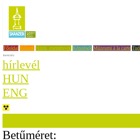
Főoldal
Rólunk
Hírek, események
Képzések
Múzeumi à la carte
Tud
hírlevél
HUN
ENG
Betűméret: