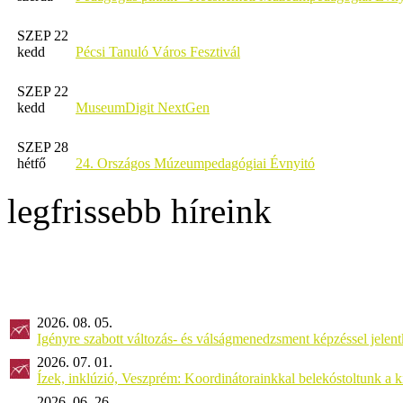
SZEP 22
kedd
Pécsi Tanuló Város Fesztivál
SZEP 22
kedd
MuseumDigit NextGen
SZEP 28
hétfő
24. Országos Múzeumpedagógiai Évnyitó
legfrissebb híreink
2026. 08. 05.
Igényre szabott változás- és válságmenedzsment képzéssel jel
2026. 07. 01.
Ízek, inklúzió, Veszprém: Koordinátorainkkal belekóstoltunk a 
2026. 06. 26.