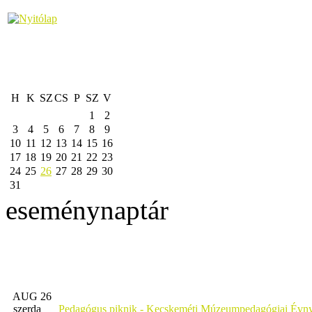
H
K
SZ
CS
P
SZ
V
1
2
3
4
5
6
7
8
9
10
11
12
13
14
15
16
17
18
19
20
21
22
23
24
25
26
27
28
29
30
31
eseménynaptár
AUG 26
szerda
Pedagógus piknik - Kecskeméti Múzeumpedagógiai Évny