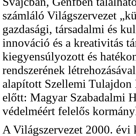
Svájcban, Genfben található
számláló Világszervezet „k
gazdasági, társadalmi és kult
innováció és a kreativitás 
kiegyensúlyozott és hatéko
rendszerének létrehozásáva
alapított Szellemi Tulajdon
előtt: Magyar Szabadalmi Hi
védelméért felelős kormányh
A Világszervezet 2000. évi 