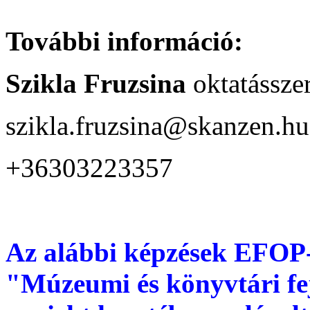
További információ:
Szikla Fruzsina
oktatássze
szikla.fruzsina@skanzen.hu
+36303223357
Az alábbi képzések EFOP
"Múzeumi és könyvtári fe