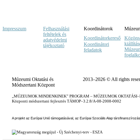
Impresszum
Felhasználási
Koordinátorok
Múzeumi
feltételek és
Koordinátorkereső
Közöns
adatvédelmi
kiállítá
Koordinátori
tájékoztató
Múzeum
feladatok
foglalk
Múzeumi Oktatási és
2013–2026 © All rights rese
Módszertani Központ
„MÚZEUMOK MINDENKINEK” PROGRAM – MÚZEUMOK OKTATÁSI–KÉ
Központi módszertani fejlesztés TÁMOP–3.2.8/A-08-2008-0002
A projekt az Európai Unió támogatásával, az Európai Szociális Alap társfinanszírozá