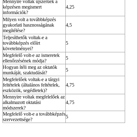
Mennyire voltak újszerűek a
képzésen megismert
4,25
információk?
Milyen volt a továbbképzés
gyakorlati hasznosságának
4,5
megítélése?
Teljesíthetők voltak-e a
továbbképzés előírt
5
követelményei?
Megfelelő volt-e az ismeretek
5
ellenőrzésének módja?
Hogyan ítéli meg az oktatók
5
munkáját, szaktudását?
Megfelelőek voltak-e a tárgyi
feltételek (általános feltételek,
4,75
eszközök, segédletek)?
Mennyire voltak megfelelőek az
alkalmazott oktatási
4,75
módszerek?
Megfelelő volt-e a továbbképzés
5
szervezettsége?