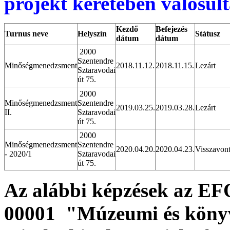
projekt keretében valósul
Kezdő
Befejezés
Turnus neve
Helyszín
Státusz
dátum
dátum
2000
Szentendre
Minőségmenedzsment
2018.11.12.
2018.11.15.
Lezárt
Sztaravodai
út 75.
2000
Minőségmenedzsment
Szentendre
2019.03.25.
2019.03.28.
Lezárt
II.
Sztaravodai
út 75.
2000
Minőségmenedzsment
Szentendre
2020.04.20.
2020.04.23.
Visszavon
- 2020/1
Sztaravodai
út 75.
Az alábbi képzések az E
00001
"Múzeumi és könyvt