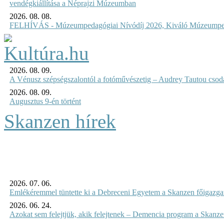
vendégkiállítása a Néprajzi Múzeumban
2026. 08. 08.
FELHÍVÁS - Múzeumpedagógiai Nívódíj 2026, Kiváló Múzeumpe
2026. 08. 09.
A Vénusz szépségszalontól a fotóművészetig – Audrey Tautou csodá
2026. 08. 09.
Augusztus 9-én történt
Skanzen hírek
2026. 07. 06.
Emlékéremmel tüntette ki a Debreceni Egyetem a Skanzen főigazgat
2026. 06. 24.
Azokat sem felejtjük, akik felejtenek – Demencia program a Skanz