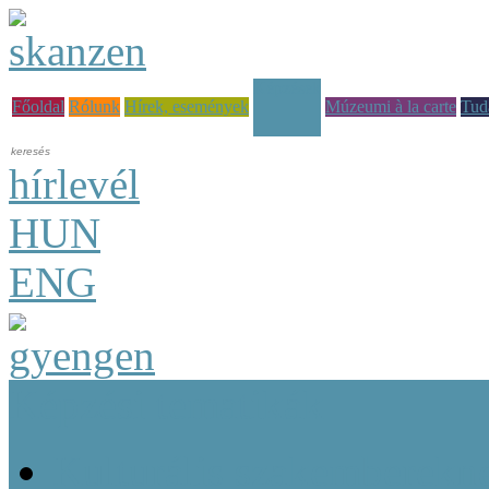
Képzések
Főoldal
Rólunk
Hírek, események
Múzeumi à la carte
Tud
hírlevél
HUN
ENG
Képzési tematikák
Kulturális szakemberekn