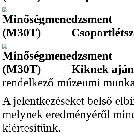
Csoportléts
Kiknek aján
rendelkező múzeumi munka
A jelentkezéseket belső elbí
melynek eredményéről minde
kiértesítünk.