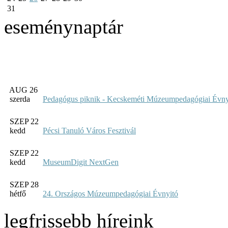
31
eseménynaptár
AUG 26
szerda
Pedagógus piknik - Kecskeméti Múzeumpedagógiai Évny
SZEP 22
kedd
Pécsi Tanuló Város Fesztivál
SZEP 22
kedd
MuseumDigit NextGen
SZEP 28
hétfő
24. Országos Múzeumpedagógiai Évnyitó
legfrissebb híreink