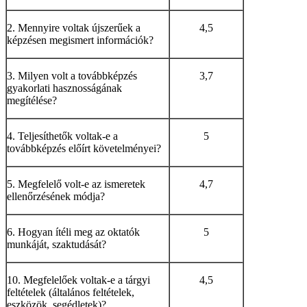
2. Mennyire voltak újszerűek a
4,5
képzésen megismert információk?
3. Milyen volt a továbbképzés
3,7
gyakorlati hasznosságának
megítélése?
4. Teljesíthetők voltak-e a
5
továbbképzés előírt követelményei?
5. Megfelelő volt-e az ismeretek
4,7
ellenőrzésének módja?
6. Hogyan ítéli meg az oktatók
5
munkáját, szaktudását?
10. Megfelelőek voltak-e a tárgyi
4,5
feltételek (általános feltételek,
eszközök, segédletek)?