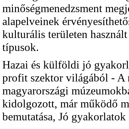
minőségmenedzsment megjel
alapelveinek érvényesíthetős
kulturális területen haszn
típusok.
Hazai és külföldi jó gyakorl
profit szektor világából - A
magyarországi múzeumokban
kidolgozott, már működő mi
bemutatása, Jó gyakorlatok