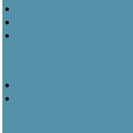
Önkormányzatoknak szól
Pedagógusoknak szóló k
E-learning
Bemutatkozás
Munkatársak
Oktatási helyszínek
Képzéseink 2026-ben