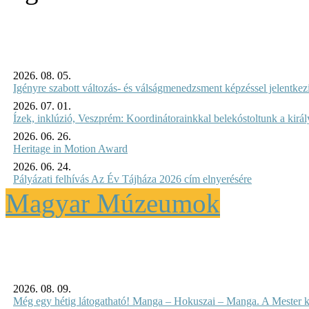
2026. 08. 05.
Igényre szabott változás- és válságmenedzsment képzéssel jelent
2026. 07. 01.
Ízek, inklúzió, Veszprém: Koordinátorainkkal belekóstoltunk a kirá
2026. 06. 26.
Heritage in Motion Award
2026. 06. 24.
Pályázati felhívás Az Év Tájháza 2026 cím elnyerésére
Magyar Múzeumok
2026. 08. 09.
Még egy hétig látogatható! Manga – Hokuszai – Manga. A Mester k