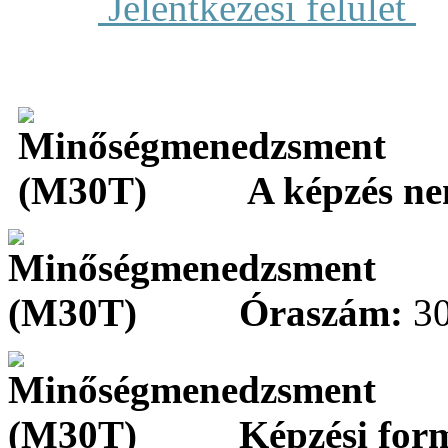
Jelentkezési felület
A képzés ne
Óraszám:
30
Képzési for