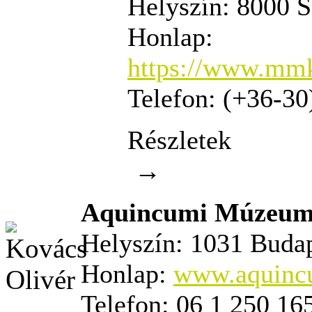
Helyszín:
8000 Sz
Honlap:
https://www.mmk
Telefon:
(+36-30
Részletek
→
Aquincumi Múzeum 
Helyszín:
1031 Budape
Honlap:
www.aquinc
Telefon:
06 1 250 16