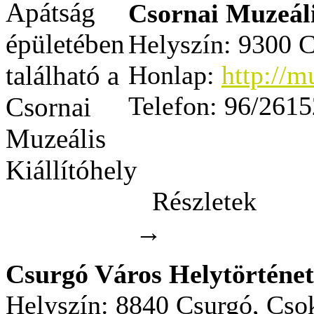
Csornai Muzeáli
Helyszín:
9300 Cs
Honlap:
http://m
Telefon:
96/2615
Részletek
→
Csurgó Város Helytörténe
Helyszín:
8840 Csurgó, Csok