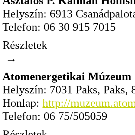
Asztalos P. Kálmán Honis
Helyszín:
6913 Csanádpalota
Telefon:
06 30 915 7015
Részletek
→
Atomenergetikai Múzeum
Helyszín:
7031 Paks, Paks,
Honlap:
http://muzeum.at
Telefon:
06 75/505059
Részletek