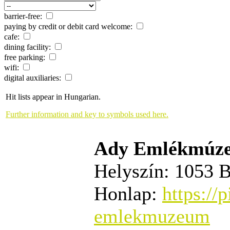
barrier-free:
paying by credit or debit card welcome:
cafe:
dining facility:
free parking:
wifi:
digital auxiliaries:
Hit lists appear in Hungarian.
Further information and key to symbols used here.
Ady Emlékmúz
Helyszín:
1053 Bu
Honlap:
https://
emlekmuzeum