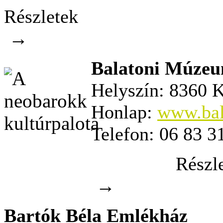
Részletek
→
Balatoni Múze
Helyszín:
8360 K
Honlap:
www.bal
Telefon:
06 83 3
Részl
→
Bartók Béla Emlékház