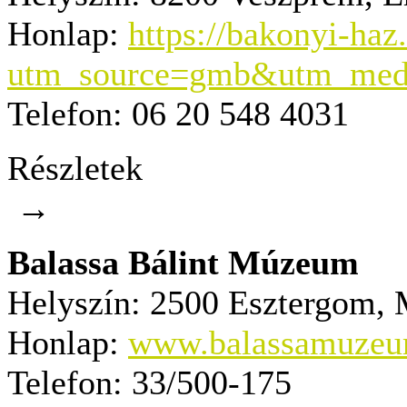
Honlap:
https://bakonyi-haz.
utm_source=gmb&utm_medi
Telefon:
06 20 548 4031
Részletek
→
Balassa Bálint Múzeum
Helyszín:
2500 Esztergom, M
Honlap:
www.balassamuzeu
Telefon:
33/500-175