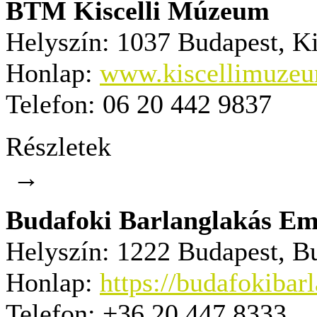
BTM Kiscelli Múzeum
Helyszín:
1037 Budapest, Kis
Honlap:
www.kiscellimuze
Telefon:
06 20 442 9837
Részletek
→
Budafoki Barlanglakás Eml
Helyszín:
1222 Budapest, Bu
Honlap:
https://budafokibar
Telefon:
+36 20 447 8333