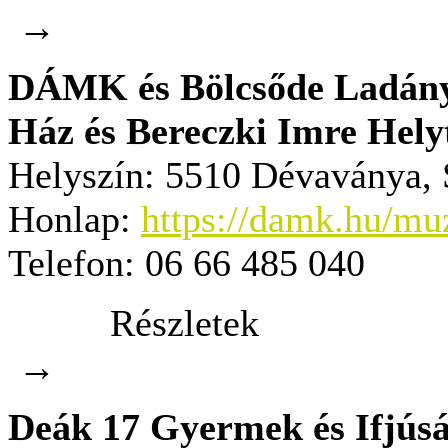
→
DÁMK és Bölcsőde Ladány
Ház és Bereczki Imre Hely
Helyszín:
5510 Dévaványa, S
Honlap:
https://damk.hu/mu
Telefon:
06 66 485 040
Részletek
→
Deák 17 Gyermek és Ifjúsá