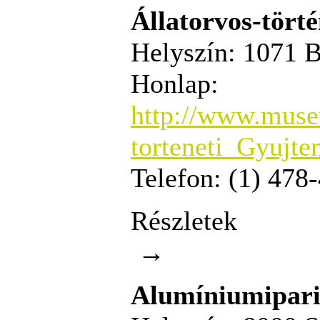
Állatorvos-tört
Helyszín:
1071 Bu
Honlap:
http://www.muse
torteneti_Gyujt
Telefon:
(1) 478
Részletek
→
Alumíniumipar