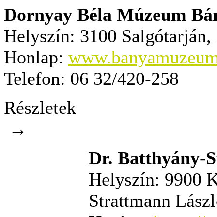
Dornyay Béla Múzeum Bány
Helyszín:
3100 Salgótarján, 
Honlap:
www.banyamuzeumsa
Telefon:
06 32/420-258
Részletek
→
Dr. Batthyány-
Helyszín:
9900 K
Strattmann Lászl