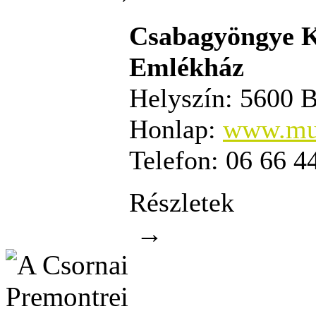
Csabagyöngye K
Emlékház
Helyszín:
5600 Bé
Honlap:
www.mu
Telefon:
06 66 4
Részletek
→