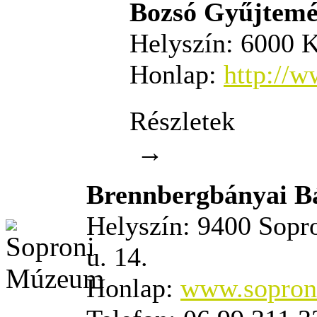
Bozsó Gyűjtem
Helyszín:
6000 K
Honlap:
http://w
Részletek
→
Brennbergbányai B
Helyszín:
9400 Sopro
u. 14.
Honlap:
www.sopron