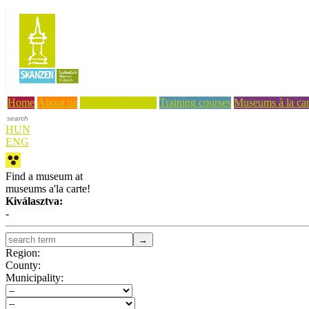
Home
About us
News and Events
Training courses
Museums à la car
HUN
ENG
Find a museum at
museums a'la carte!
Kiválasztva:
-
Region:
County:
Municipality: