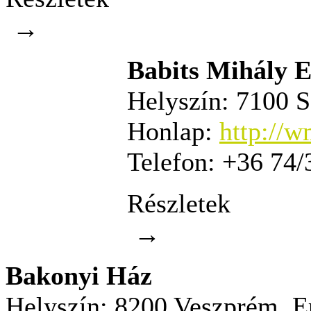
→
Babits Mihály 
Helyszín:
7100 Sz
Honlap:
http://
Telefon:
+36 74/
Részletek
→
Bakonyi Ház
Helyszín:
8200 Veszprém, Er