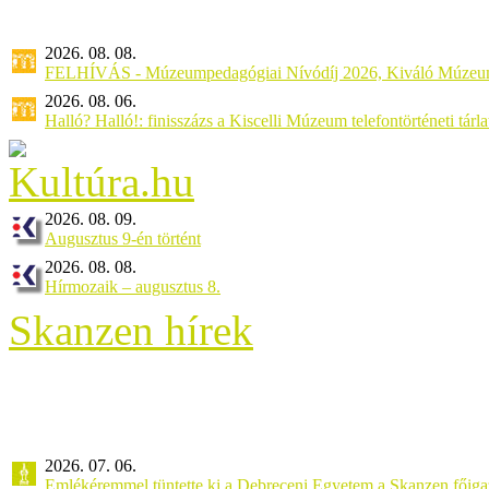
2026. 08. 08.
FELHÍVÁS - Múzeumpedagógiai Nívódíj 2026, Kiváló Múzeu
2026. 08. 06.
Halló? Halló!: finisszázs a Kiscelli Múzeum telefontörténeti tárl
2026. 08. 09.
Augusztus 9-én történt
2026. 08. 08.
Hírmozaik – augusztus 8.
Skanzen hírek
2026. 07. 06.
Emlékéremmel tüntette ki a Debreceni Egyetem a Skanzen főiga