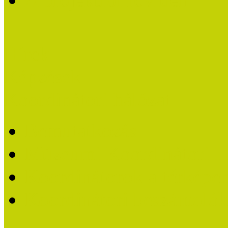
Hírek
Képzések
Koordinátori hálózat
Bemutatkozás
Múzeumi Koordinátori H
Koordinátorok a térképe
Koordinátori beszámoló