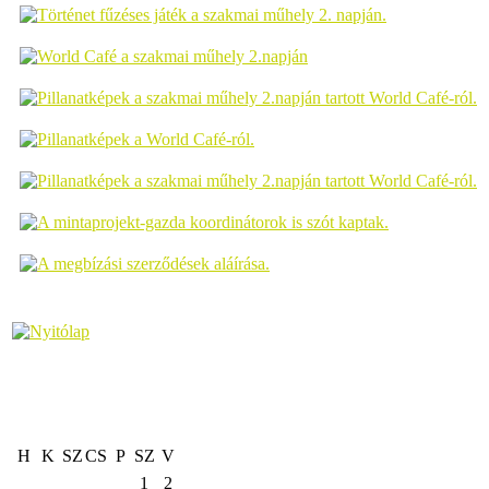
H
K
SZ
CS
P
SZ
V
1
2