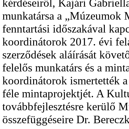
kérdéseiről, Kajári Gabriel
munkatársa a „Múzeumok 
fenntartási időszakával kapc
koordinátorok 2017. évi fel
szerződések aláírását követ
felelős munkatárs és a minta
koordinátorok ismertették a
féle mintaprojektjét. A Kul
továbbfejlesztésre kerülő M
összefüggéseire Dr. Bereczki