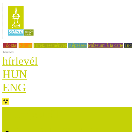
Főoldal
Rólunk
Hírek, események
Képzések
Múzeumi à la carte
Tud
hírlevél
HUN
ENG
A projektről
A projektről röviden