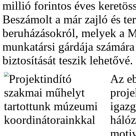
millió forintos éves keretö
Beszámolt a már zajló és ter
beruházásokról, melyek a 
munkatársi gárdája számár
biztosítását teszik lehetővé.
Az e
proj
igazg
hálóz
motiv