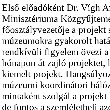
Első előadóként Dr. Vígh A
Minisztériuma Közgyűjtemé
főosztályvezetője a projekt
múzeumokra gyakorolt hatás
rendkívüli figyelem övezi a 
hónapon át zajló projektet, 
kiemelt projekt. Hangsúlyo
múzeumi koordinátori hálóz
mintaként szolgál a projek
de fontos a szemléletbeli a