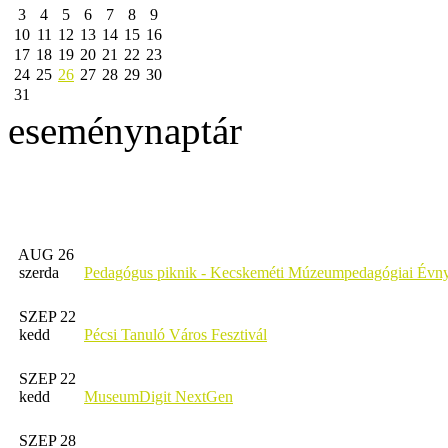
3
4
5
6
7
8
9
10
11
12
13
14
15
16
17
18
19
20
21
22
23
24
25
26
27
28
29
30
31
eseménynaptár
AUG 26
szerda
Pedagógus piknik - Kecskeméti Múzeumpedagógiai Évny
SZEP 22
kedd
Pécsi Tanuló Város Fesztivál
SZEP 22
kedd
MuseumDigit NextGen
SZEP 28