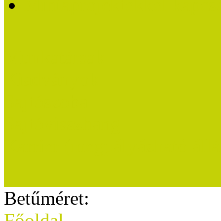
Mintaprojektekkel kapcs
Munkatársak
Kiadványok
Sajtószoba
Sajtóvisszhang
Karrier (megpályázható áll
Betűméret:
Főoldal