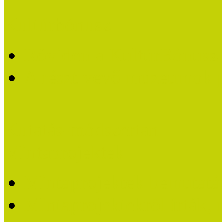
Kultúrbónusz
Röviden a KultúrBónusz k
A részt vevő múzeumok 
Kutatás-módszertan
Mintaprojektek
Mintaprojektek bemutatá
Mintaprojektekről írták,