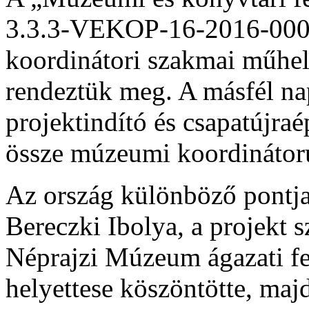
3.3.3-VEKOP-16-2016-00001
koordinátori szakmai műhel
rendeztük meg. A másfél n
projektindító és csapatújraép
össze múzeumi koordinátoru
Az ország különböző pontja
Bereczki Ibolya, a projekt 
Néprajzi Múzeum ágazati fel
helyettese köszöntötte, maj