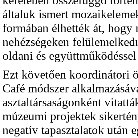
keretében összefüggő történ
általuk ismert mozaikelemek
formában élhették át, hogy 
nehézségeken felülemelkedn
oldani és együttműködéssel
Ezt követően koordinátori ö
Café módszer alkalmazásáva
asztaltársaságonként vitatt
múzeumi projektek sikertény
negatív tapasztalatok után 