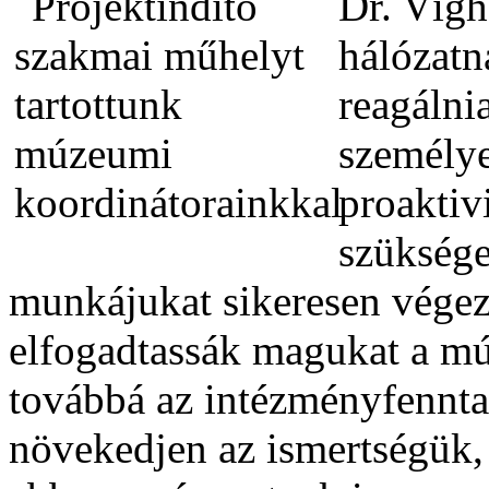
Dr. Vígh
hálózatn
reagálni
személy
proaktivi
szüksége
munkájukat sikeresen végezh
elfogadtassák magukat a m
továbbá az intézményfenntar
növekedjen az ismertségük,