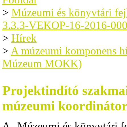
>
Múzeumi és könyvtári fe
3.3.3-VEKOP-16-2016-00
>
Hírek
>
A múzeumi komponens hír
Múzeum MOKK)
Projektindító szakma
múzeumi koordinátor
A „Múzeumi és könyvtári f