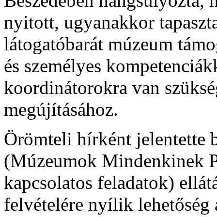
Beszédében hangsúlyozta, 
nyitott, ugyanakkor tapaszta
látogatóbarát múzeum támoga
és személyes kompetenciákk
koordinátorokra van szükség
megújításához.
Örömteli hírként jelentette 
(Múzeumok Mindenkinek Pro
kapcsolatos feladatok) ellá
felvételére nyílik lehetőség 