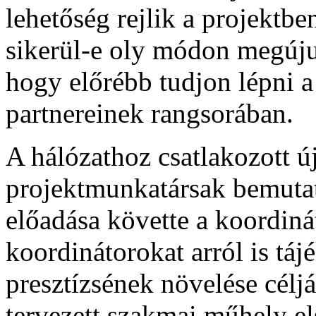
lehetőség rejlik a projektb
sikerül-e oly módon megúju
hogy előrébb tudjon lépni 
partnereinek rangsorában.
A hálózathoz csatlakozott ú
projektmunkatársak bemutat
előadása követte a koordinát
koordinátorokat arról is táj
presztízsének növelése céljá
tervezett szakmai műhely el