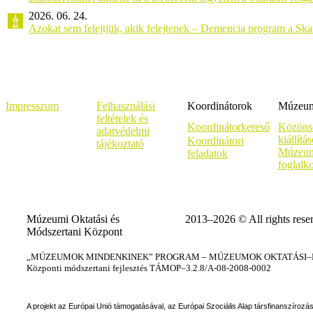
2026. 06. 24.
Azokat sem felejtjük, akik felejtenek – Demencia program a Sk
Impresszum
Felhasználási
Koordinátorok
Múzeumi
feltételek és
Koordinátorkereső
Közöns
adatvédelmi
kiállítá
Koordinátori
tájékoztató
Múzeum
feladatok
foglalk
Múzeumi Oktatási és
2013–2026 © All rights rese
Módszertani Központ
„MÚZEUMOK MINDENKINEK” PROGRAM – MÚZEUMOK OKTATÁSI–KÉ
Központi módszertani fejlesztés TÁMOP–3.2.8/A-08-2008-0002
A projekt az Európai Unió támogatásával, az Európai Szociális Alap társfinanszírozá