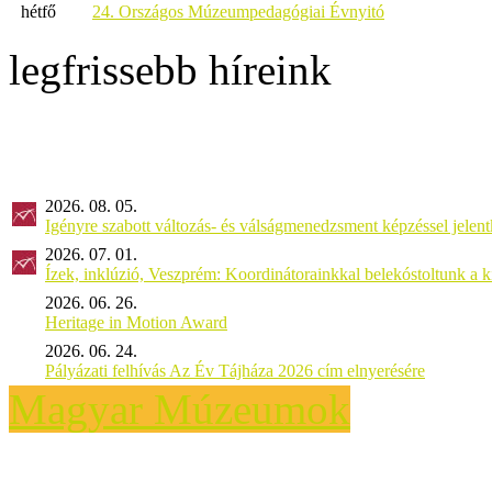
hétfő
24. Országos Múzeumpedagógiai Évnyitó
legfrissebb híreink
2026. 08. 05.
Igényre szabott változás- és válságmenedzsment képzéssel jel
2026. 07. 01.
Ízek, inklúzió, Veszprém: Koordinátorainkkal belekóstoltunk a 
2026. 06. 26.
Heritage in Motion Award
2026. 06. 24.
Pályázati felhívás Az Év Tájháza 2026 cím elnyerésére
Magyar Múzeumok