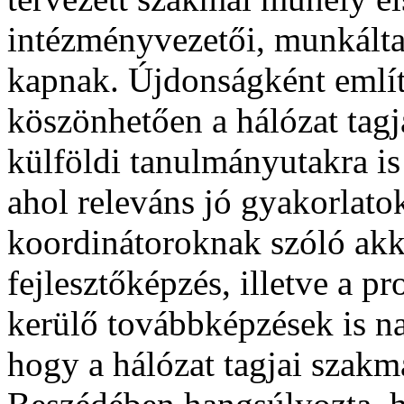
intézményvezetői, munkálta
kapnak. Újdonságként említ
köszönhetően a hálózat tagj
külföldi tanulmányutakra is
ahol releváns jó gyakorlat
koordinátoroknak szóló akkr
fejlesztőképzés, illetve a p
kerülő továbbképzések is n
hogy a hálózat tagjai szakm