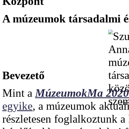
Központ
A múzeumok társadalmi és
Bevezető
Mint a
MúzeumokMa 2020
egyike
, a múzeumok aktuáli
részletesen foglalkoztunk a 