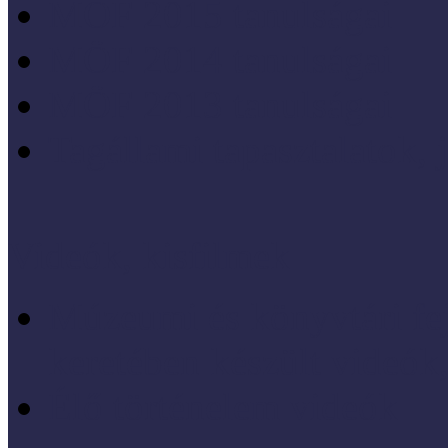
MÖF 2015 tanulságai
MÖF 2014 tanulságai
MÖF 2013 tanulságai
Tagállami tapasztalatok, 
Videók, kisfilmek
Múzeumi és könyvtári fej
keretében készült videók,
Élő történelem videók