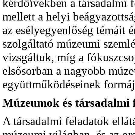
kérdőívekben a társadalmi 
mellett a helyi beágyazotts
az esélyegyenlőség témáit é
szolgáltató múzeumi szemlél
vizsgáltuk, míg a fókuszcso
elsősorban a nagyobb múze
együttműködéseinek formáját
Múzeumok és társadalmi f
A társadalmi feladatok ellát
múzeumi világban, és az or