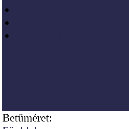
Pszichológia
Szociológia, társadalmi 
Vezetéstudomány, mened
SZNM E-katalógus
Törvények, rendeletek
Hasznos linkek
Koordinátori dokumentáció
Betűméret: