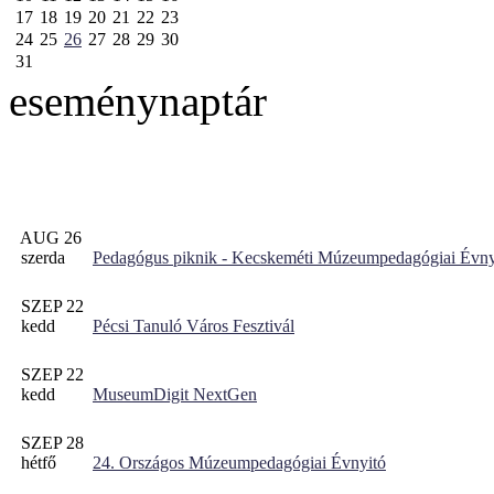
17
18
19
20
21
22
23
24
25
26
27
28
29
30
31
eseménynaptár
AUG 26
szerda
Pedagógus piknik - Kecskeméti Múzeumpedagógiai Évny
SZEP 22
kedd
Pécsi Tanuló Város Fesztivál
SZEP 22
kedd
MuseumDigit NextGen
SZEP 28
hétfő
24. Országos Múzeumpedagógiai Évnyitó