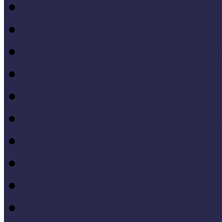
Nívódíj nyertesek
Hazai jó gyakorlatok
Külföldi múzeumok péld
MŐF2021 tanulságai
MÖF 2020 tanulságai
II. Országos Múzeumand
MÖF 2019 tanulságai
MŐF 2018 tanulságai
MÖF 2017 tanulságai
MÖF 2016 tanulságai