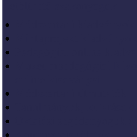
Letölthető szakanyagok
Módszertani kiadványok
Mintaprojekt kiadványo
Pedagógiai online kiadv
Múzeumpedagógiai Nívód
online kiadványai
Módszertani útmutatók
Tanulmányok, kutatások
Oktatási segédanyagok 
Konferenciakötetek