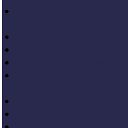
IV. Országos Múzeumand
konferenciakötete
X. Országos Múzeumpeda
VII. Országos Múzeumpe
VI. Országos Múzeumped
Felsőbb osztályba léph
Program zárókonferencia
V. Országos Múzeumpeda
IV. Országos Múzeumped
III. Országos Múzeumped