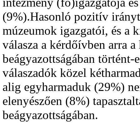
intézmény (fő)igazgatója és
(9%).Hasonló pozitív irány
múzeumok igazgatói, és a k
válasza a kérdőívben arra a
beágyazottságában történt-
válaszadók közel kétharmad
alig egyharmaduk (29%) nem
elenyészően (8%) tapasztal
beágyazottságában.