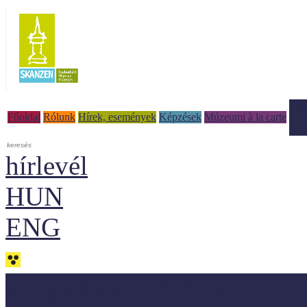
Tud
Főoldal
Rólunk
Hírek, események
Képzések
Múzeumi à la carte
hírlevél
HUN
ENG
Adaptálásra ajánljuk!