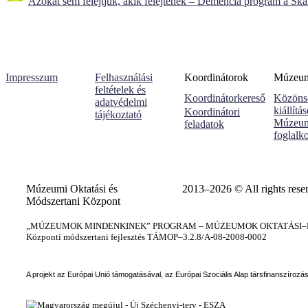
Azokat sem felejtjük, akik felejtenek – Demencia program a Sk
Impresszum
Felhasználási
Koordinátorok
Múzeumi
feltételek és
Koordinátorkereső
Közöns
adatvédelmi
kiállítá
Koordinátori
tájékoztató
Múzeum
feladatok
foglalk
Múzeumi Oktatási és
2013–2026 © All rights rese
Módszertani Központ
„MÚZEUMOK MINDENKINEK” PROGRAM – MÚZEUMOK OKTATÁSI–KÉ
Központi módszertani fejlesztés TÁMOP–3.2.8/A-08-2008-0002
A projekt az Európai Unió támogatásával, az Európai Szociális Alap társfinanszírozá