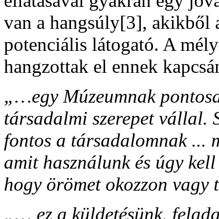
ellátásával gyakran egy jóv
van a hangsúly[3], akikből
potenciális látogató. A mél
hangzottak el ennek kapcsá
„…egy Múzeumnak pontosan 
társadalmi szerepet vállal
fontos a társadalomnak ...
amit használunk és úgy kell 
hogy örömet okozzon vagy t
„… ez a küldetésünk, felada