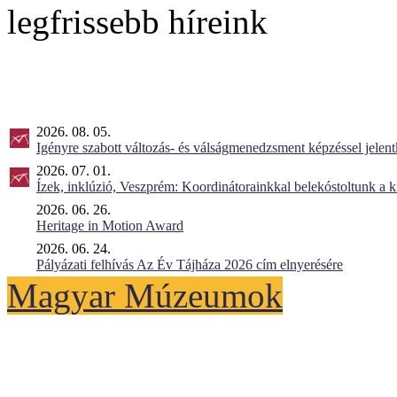
legfrissebb híreink
2026. 08. 05.
Igényre szabott változás- és válságmenedzsment képzéssel jel
2026. 07. 01.
Ízek, inklúzió, Veszprém: Koordinátorainkkal belekóstoltunk a 
2026. 06. 26.
Heritage in Motion Award
2026. 06. 24.
Pályázati felhívás Az Év Tájháza 2026 cím elnyerésére
Magyar Múzeumok