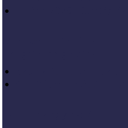
Európa 2020 - Stratégiák
Módszertani témáink
Hallgatói dolgozatok
Iskolák és múzeumok par
KIállításrendezés A-Z-ig
Tanuljunk egymástól