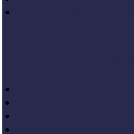
I. Országos Múzeumpeda
Cselekvő közösségek
Múzeumi és könyvtári fejl
Bibliográfia
Andragógia
Elméleti muzeológia
Felnőttképzés
Fogyatékkal élők múzeu