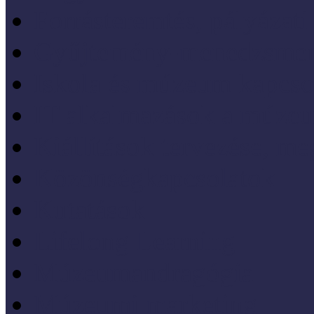
Forrásteremtés, pályázati
Gyűjtemény-menedzsme
Iskola és múzeum kapcso
IT alkalmazások a múze
Kiállítások tervezése, meg
Közönségkapcsolatok
Kutatások
Lifelong Learning
Múzeumandragógia
Múzeumi marketing