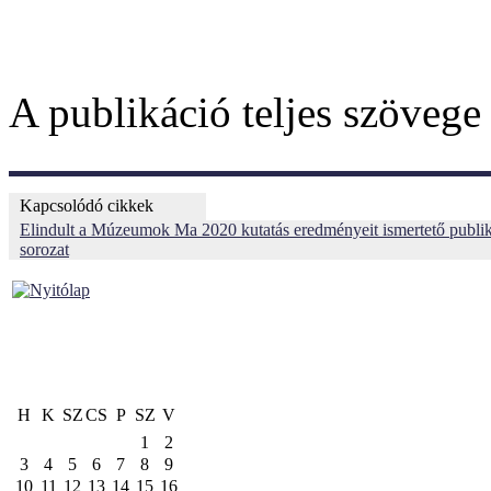
A publikáció teljes szöveg
Kapcsolódó cikkek
Elindult a Múzeumok Ma 2020 kutatás eredményeit ismertető publik
sorozat
H
K
SZ
CS
P
SZ
V
1
2
3
4
5
6
7
8
9
10
11
12
13
14
15
16