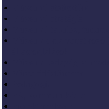
Múzeumi statisztika
Múzeumi stratégia
Múzeumi tanulás, tudo
Múzeumokra vonatkozó jo
állásfoglalások
Múzeumpedagógiai móds
Művelődéstörténet
Pedagógia
PR, kommunikáció
Projektmódszer