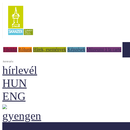
Tud
Főoldal
Rólunk
Hírek, események
Képzések
Múzeumi à la carte
hírlevél
HUN
ENG
Adaptálásra ajánljuk!