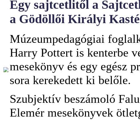
Egy sajtcetlitől a Sajtc
a Gödöllői Királyi Kast
Múzeumpedagógiai foglalko
Harry Pottert is kenterbe
mesekönyv és egy egész pro
sora kerekedett ki belőle.
Szubjektív beszámoló Falud
Elemér mesekönyvek ötletg