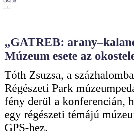
tovább
→
„GATREB: arany–kaland–
Múzeum esete az okostel
Tóth Zsuzsa, a százhalomb
Régészeti Park múzeumpedag
fény derül a konferencián, 
egy régészeti témájú múze
GPS-hez.