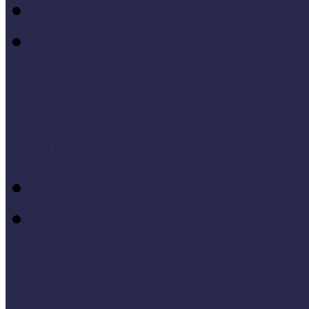
Konferenciakötetek
Európa 2020 - Stratégiák
Módszertani témáink
Hallgatói dolgozatok
Iskolák és múzeumok par
KIállításrendezés A-Z-ig
Tanuljunk egymástól