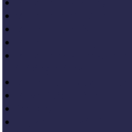
Múzeumi marketing
Múzeumi statisztika
Múzeumi stratégia
Múzeumi tanulás, tudo
Múzeumokra vonatkozó jo
állásfoglalások
Múzeumpedagógiai móds
Művelődéstörténet
Pedagógia
PR, kommunikáció