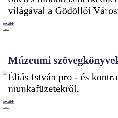
világával a Gödöllői Vár
tovább
→
Múzeumi szövegkönyve
Éliás István pro - és kont
munkafüzetekről.
tovább
→