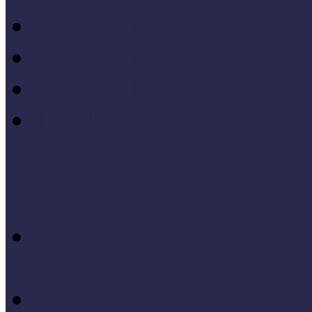
MÖF 2015 tanulságai
MÖF 2014 tanulságai
MÖF 2013 tanulságai
Tagállami tapasztalatok, 
Videók, kisfilmek
Múzeumi és könyvtári fej
keretében készült videók,
Élő történelem videók