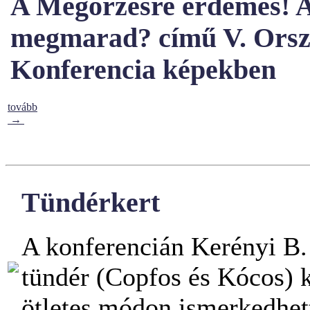
A Megőrzésre érdemes! A s
megmarad? című V. Ors
Konferencia képekben
tovább
→
Tündérkert
A konferencián Kerényi B. 
tündér (Copfos és Kócos) k
ötletes módon ismerkedhet