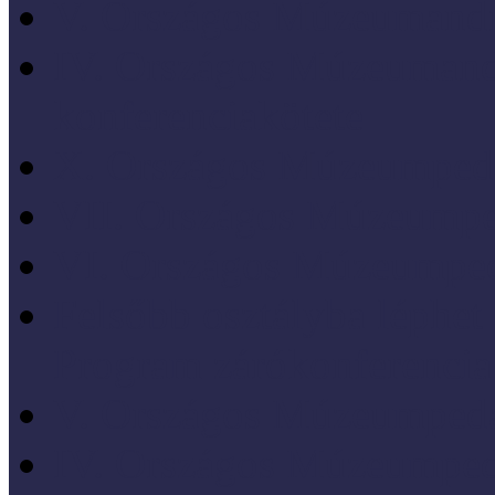
V. Országos Múzeumandr
IV. Országos Múzeumand
konferenciakötete
X. Országos Múzeumpeda
VII. Országos Múzeumpe
VI. Országos Múzeumped
Felsőbb osztályba léph
Program zárókonferencia
V. Országos Múzeumpeda
IV. Országos Múzeumped