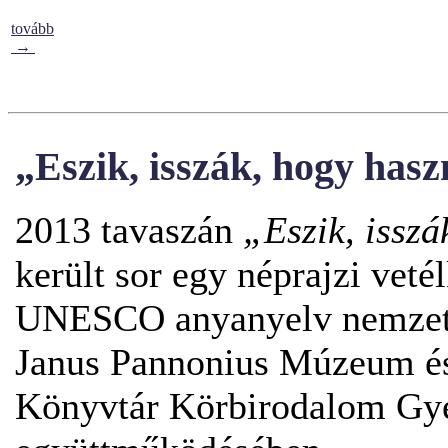
tovább
→
„Eszik, isszák, hogy haszn
2013 tavaszán
„Eszik, issz
került sor egy néprajzi vet
UNESCO anyanyelv nemzetkö
Janus Pannonius Múzeum és
Könyvtár Körbirodalom Gy