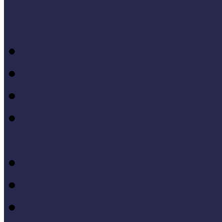
Letölthető szakanyagok
Módszertani kiadványok
Mintaprojekt kiadványo
Pedagógiai online kiadv
Múzeumpedagógiai Nívód
online kiadványai
Módszertani útmutatók
Tanulmányok, kutatások
Oktatási segédanyagok 