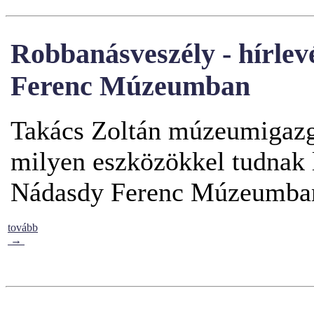
Robbanásveszély - hírlev
Ferenc Múzeumban
Takács Zoltán múzeumigazg
milyen eszközökkel tudnak 
Nádasdy Ferenc Múzeumba
tovább
→