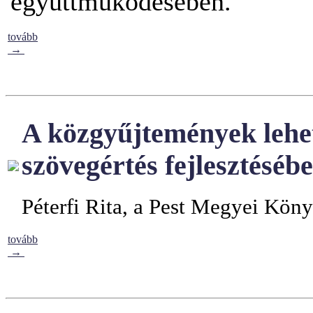
együttműködésében.
tovább
→
A közgyűjtemények lehet
szövegértés fejlesztéséb
Péterfi Rita, a Pest Megyei Kön
tovább
→