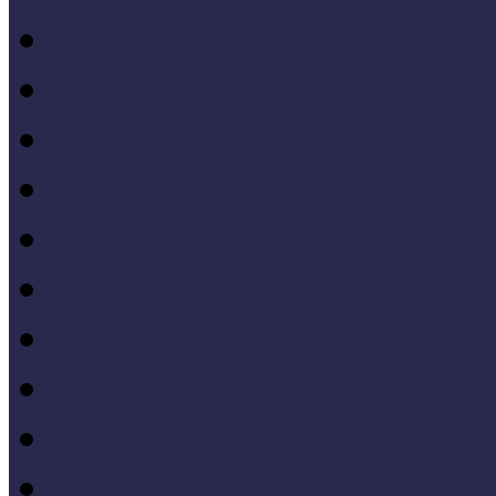
Nívódíj nyertesek
Hazai jó gyakorlatok
Külföldi múzeumok péld
MŐF2021 tanulságai
MÖF 2020 tanulságai
II. Országos Múzeumand
MÖF 2019 tanulságai
MŐF 2018 tanulságai
MÖF 2017 tanulságai
MÖF 2016 tanulságai