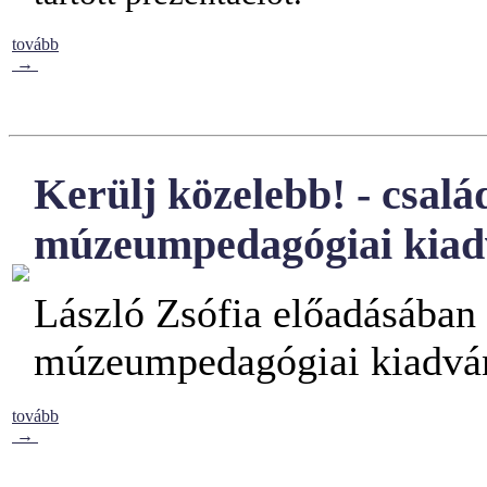
tovább
→
Kerülj közelebb! - család
múzeumpedagógiai kia
László Zsófia előadásába
múzeumpedagógiai kiadvány
tovább
→