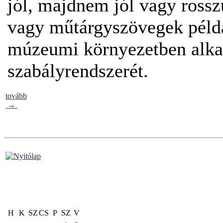
jól, majdnem jól vagy rossz
vagy műtárgyszövegek példá
múzeumi környezetben alkal
szabályrendszerét.
tovább
→
H
K
SZ
CS
P
SZ
V