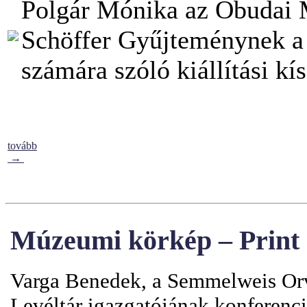
Polgár Mónika az Óbudai 
Schöffer Gyűjteménynek a 
számára szóló kiállítási kí
tovább
→
Múzeumi körkép – Print 
Varga Benedek, a Semmelweis Or
Levéltár
igazgatójának konferenci