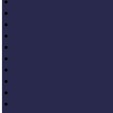
Fogyatékkal élők múzeu
Forrásteremtés, pályázati
Gyűjtemény-menedzsme
Iskola és múzeum kapcso
IT alkalmazások a múze
Kiállítások tervezése, meg
Közönségkapcsolatok
Kutatások
Lifelong Learning
Múzeumandragógia