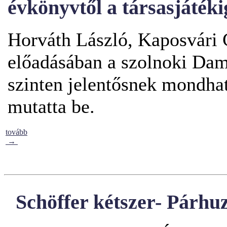
évkönyvtől a társasjátéki
Horváth László, Kaposvári 
előadásában a
szolnoki Dam
szinten jelentősnek mondha
mutatta be.
tovább
→
Schöffer kétszer- Párhu