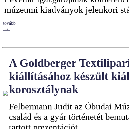
múzeumi kiadványok jelenkori stá
tovább
→
A Goldberger Textilipar
kiállításához készült kiál
korosztálynak
Felbermann Judit az Óbudai M
család és a gyár történetét bemut
tartott prezentációt.