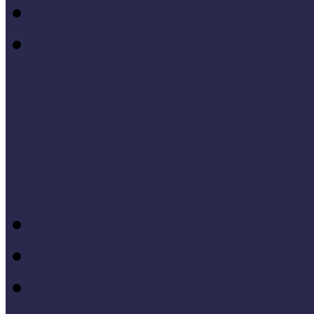
III. Országos Múzeumped
I. Országos Múzeumpeda
Cselekvő közösségek
Múzeumi és könyvtári fejl
Bibliográfia
Andragógia
Elméleti muzeológia
Felnőttképzés