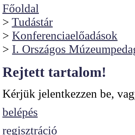
Főoldal
>
Tudástár
>
Konferenciaelőadások
>
I. Országos Múzeumpedag
Rejtett tartalom!
Kérjük jelentkezzen be, vagy
belépés
regisztráció