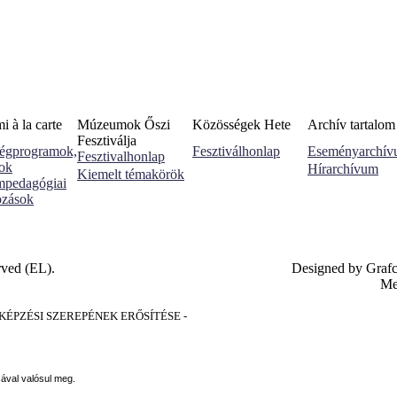
 à la carte
Múzeumok Őszi
Közösségek Hete
Archív tartalom
Fesztiválja
égprogramok,
Fesztiválhonlap
Eseményarchí
Fesztivalhonlap
sok
Hírarchívum
Kiemelt témakörök
pedagógiai
ozások
rved (EL).
Designed by Graf
Me
PZÉSI SZEREPÉNEK ERŐSÍTÉSE -
sával valósul meg.