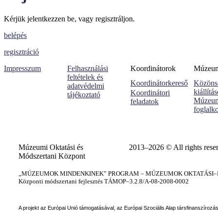
Kérjük jelentkezzen be, vagy regisztráljon.
belépés
regisztráció
Impresszum
Felhasználási
Koordinátorok
Múzeumi
feltételek és
Koordinátorkereső
Közöns
adatvédelmi
kiállítá
Koordinátori
tájékoztató
Múzeum
feladatok
foglalk
Múzeumi Oktatási és
2013–2026 © All rights rese
Módszertani Központ
„MÚZEUMOK MINDENKINEK” PROGRAM – MÚZEUMOK OKTATÁSI–KÉ
Központi módszertani fejlesztés TÁMOP–3.2.8/A-08-2008-0002
A projekt az Európai Unió támogatásával, az Európai Szociális Alap társfinanszírozá