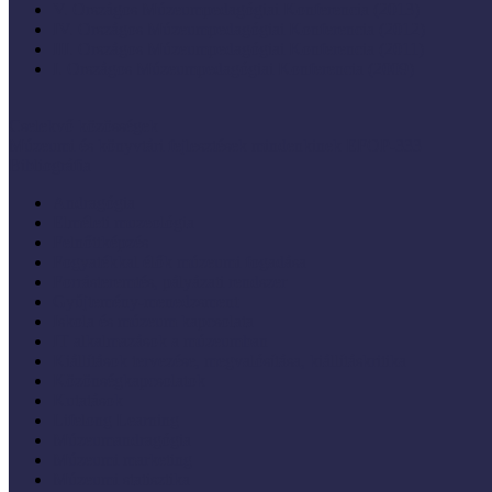
V. Országos Múzeumpedagógiai Konferencia (2013)
IV. Országos Múzeumpedagógiai Konferencia (2012)
III. Országos Múzeumpedagógiai Konferencia (2011)
I. Országos Múzeumpedagógiai Konferencia (2009)
Cselekvő közösségek
Múzeumi és könyvtári fejlesztések mindenkinek EFOP-333
Bibliográfia
Andragógia
Elméleti muzeológia
Felnőttképzés
Fogyatékkal élők múzeumi fogadása
Forrásteremtés, pályázati rendszer
Gyűjtemény-menedzsment
Iskola és múzeum kapcsolata
IT alkalmazások a múzeumban
Kiállítások tervezése, megvalósítása, kiállításkritika
Közönségkapcsolatok
Kutatások
Lifelong Learning
Múzeumandragógia
Múzeumi marketing
Múzeumi statisztika