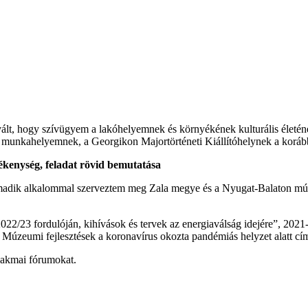
lt, hogy szívügyem a lakóhelyemnek és környékének kulturális életének 
 munkahelyemnek, a Georgikon Majortörténeti Kiállítóhelynek a korábbin
ékenység, feladat rövid bemutatása
dik alkalommal szerveztem meg Zala megye és a Nyugat-Balaton múzeu
22/23 fordulóján, kihívások és tervek az energiaválság idejére”, 2021-
 Múzeumi fejlesztések a koronavírus okozta pandémiás helyzet alatt cím
szakmai fórumokat.