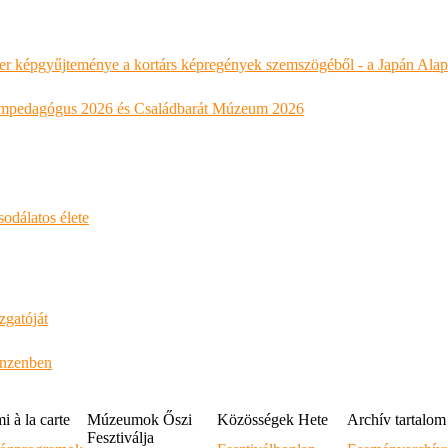
r képgyűjteménye a kortárs képregények szemszögéből - a Japán Alap
mpedagógus 2026 és Családbarát Múzeum 2026
odálatos élete
zgatóját
anzenben
 à la carte
Múzeumok Őszi
Közösségek Hete
Archív tartalom
Fesztiválja