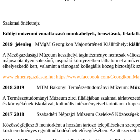
Szakmai önéletrajz
Eddigi múzeumi vonatkozású munkahelyek, beosztások, feladat
2019- jelenleg
MMgM Georgikon Majortörténeti Kiállítóhely:
kiáll
A Mezőgazdasági Múzeum keszthelyi tagintézménye nemcsak változatos
májusa óta ilyen sokszínű, inspiráló környezetben láthatom el a múzeu
elhelyezkedő kert, valamint a támogató kollegiális közeg biztosítják 
www.elmenygazdasag.hu;
https://www.facebook.com/Georgikon.Ma
2018-2019
MTM Bakonyi Természettudományi Múzeum:
Múz
A Természettudományi Múzeum zirci filiáléjában szakmai tárlatvezet
és környékének iskoláival, kulturális intézményeivel tartottam a kapcso
2017-2018
Szabadtéri Néprajzi Múzeum Cselekvő Közösségek - akt
Közösségfejlesztő mentorként a hozzám tartozó településeken szerepem
közti eredményes együttműködésének elősegítésében. Az itt szerzett t