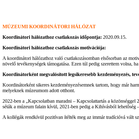
MÚZEUMI KOORDINÁTORI HÁLÓZAT
Koordinátori hálózathoz csatlakozás időpontja:
2020.09.15.
Koordinátori hálózathoz csatlakozás motivációja:
A koordinátori hálózathoz való csatlakozásomban elsősorban az motivá
növelő tevékenységek támogatása. Ezen túl pedig szerettem volna, ha
Koordinátorként megvalósított legsikeresebb kezdeményezés, tev
Koordinátorként sikeres kezdeményezésemnek tartom, hogy már harma
melyeknek múzeumom adott otthont.
2022-ben a „Kapcsolatban maradni – Kapcsolattartás a közönséggel 20
séták a múzeum falain kívül, 2021-ben pedig a Kihívásból lehetőség -
A kollégák rendkívül pozitívan ítélték meg az immár tradícióvá vált 