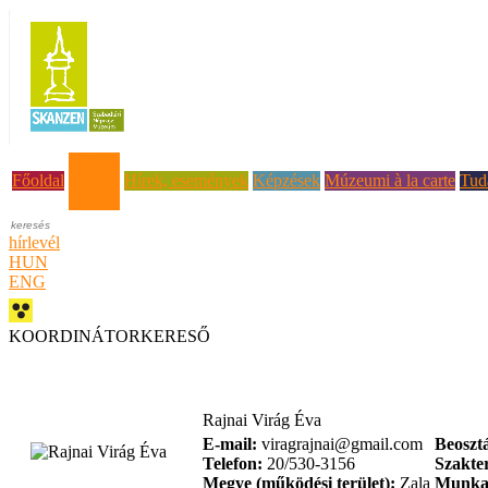
Rólunk
Főoldal
Hírek, események
Képzések
Múzeumi à la carte
Tud
hírlevél
HUN
ENG
KOORDINÁTORKERESŐ
Rajnai Virág Éva
E-mail:
viragrajnai@gmail.com
Beosztá
Telefon:
20/530-3156
Szakter
Megye (működési terület):
Zala
Munka