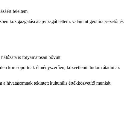
sáért feleltem
ben közigazgatási alapvizsgát tettem, valamint geotúra-vezetői és
hálózata is folyamatosan bővült.
nden korcsoportnak élményszerűen, közvetlenül tudom átadni az
a hivatásomnak tekintett kulturális értékközvetítő munkát.