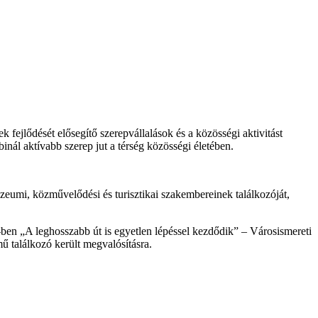
fejlődését elősegítő szerepvállalások és a közösségi aktivitást
ál aktívabb szerep jut a térség közösségi életében.
mi, közművelődési és turisztikai szakembereinek találkozóját,
ben „A leghosszabb út is egyetlen lépéssel kezdődik” – Városismereti
ű találkozó került megvalósításra.