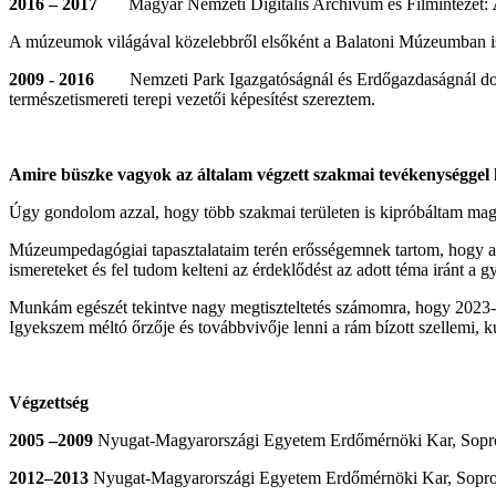
2016 – 2017
Magyar Nemzeti Digitális Archívum és Filmintézet:
A múzeumok világával közelebbről elsőként a Balatoni Múzeumban is
2009 - 2016
Nemzeti Park Igazgatóságnál és Erdőgazdaságnál d
természetismereti terepi vezetői képesítést szereztem.
Amire büszke vagyok az általam végzett szakmai tevékenységgel
Úgy gondolom azzal, hogy több szakmai területen is kipróbáltam maga
Múzeumpedagógiai tapasztalataim terén erősségemnek tartom, hogy a 
ismereteket és fel tudom kelteni az érdeklődést az adott téma iránt a 
Munkám egészét tekintve nagy megtiszteltetés számomra, hogy 2023-ba
Igyekszem méltó őrzője és továbbvivője lenni a rám bízott szellemi, ku
Végzettség
2005 –2009
Nyugat-Magyarországi Egyetem Erdőmérnöki Kar, Sopr
2012–2013
Nyugat-Magyarországi Egyetem Erdőmérnöki Kar, Sopr