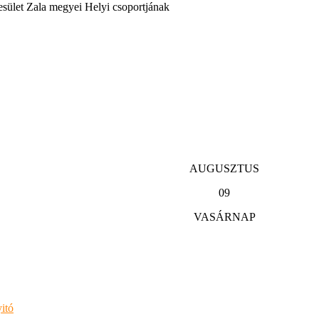
sület Zala megyei Helyi csoportjának
AUGUSZTUS
09
VASÁRNAP
itó