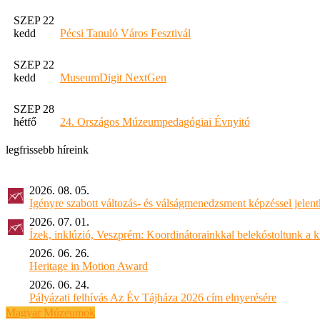
SZEP 22
kedd
Pécsi Tanuló Város Fesztivál
SZEP 22
kedd
MuseumDigit NextGen
SZEP 28
hétfő
24. Országos Múzeumpedagógiai Évnyitó
legfrissebb híreink
2026. 08. 05.
Igényre szabott változás- és válságmenedzsment képzéssel jel
2026. 07. 01.
Ízek, inklúzió, Veszprém: Koordinátorainkkal belekóstoltunk a 
2026. 06. 26.
Heritage in Motion Award
2026. 06. 24.
Pályázati felhívás Az Év Tájháza 2026 cím elnyerésére
Magyar Múzeumok