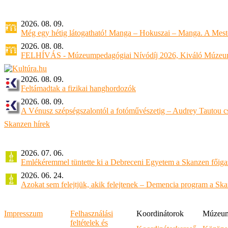
2026. 08. 09.
Még egy hétig látogatható! Manga – Hokuszai – Manga. A Meste
2026. 08. 08.
FELHÍVÁS - Múzeumpedagógiai Nívódíj 2026, Kiváló Múzeu
2026. 08. 09.
Feltámadtak a fizikai hanghordozók
2026. 08. 09.
A Vénusz szépségszalontól a fotóművészetig – Audrey Tautou cs
Skanzen hírek
2026. 07. 06.
Emlékéremmel tüntette ki a Debreceni Egyetem a Skanzen főiga
2026. 06. 24.
Azokat sem felejtjük, akik felejtenek – Demencia program a Sk
Impresszum
Felhasználási
Koordinátorok
Múzeumi
feltételek és