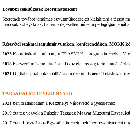
További célkitűzések koordinátorként
Szeretnék további tartalmas együttműködéseket kialakítani a térség
nemcsak kollégáknak, hanem kifejezetten múzeumpedagógiai témában
Részvétel szakmai tanulmányutakon, konferenciákon, MOKK k
2023
Koordinátori tanulmányút ERASMUS+ program keretében Var
2018
Korszerű múzeumi tudásátadás az élethosszig tartó tanulás érd
2021
Digitális tartalmak előállítása a múzeumi ismeretátadáshoz c. t
TÁRSADALMI TEVÉKENYSÉG
2021-ben csatlakoztam a Keszthelyi Városvédő Egyesülethez
2019 óta tag vagyok a Pulszky Társaság Magyar Múzeumi Egyesület
2017 óta a Lóczy Lajos Egyesület keretein belül természetismereti túr