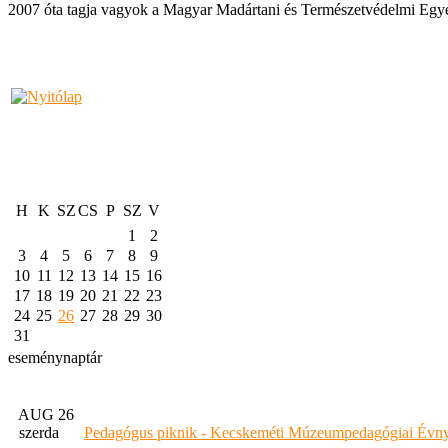
2007 óta tagja vagyok a Magyar Madártani és Természetvédelmi Egye
H
K
SZ
CS
P
SZ
V
1
2
3
4
5
6
7
8
9
10
11
12
13
14
15
16
17
18
19
20
21
22
23
24
25
26
27
28
29
30
31
eseménynaptár
AUG 26
szerda
Pedagógus piknik - Kecskeméti Múzeumpedagógiai Évny