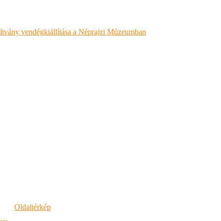
ítvány vendégkiállítása a Néprajzi Múzeumban
Oldaltérkép