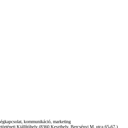
égkapcsolat, kommunikáció, marketing
éneti Kiállítóhely (8360 Keszthely, Bercsényi M. utca 65-67.)