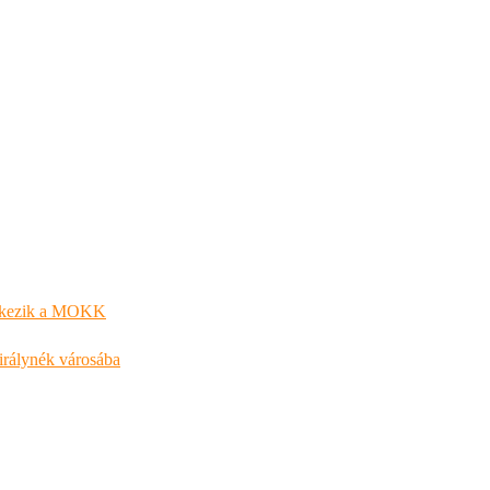
entkezik a MOKK
királynék városába