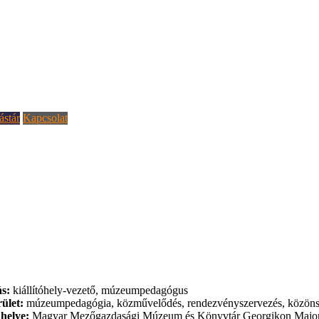
ástár
Kapcsolat
s:
kiállítóhely-vezető, múzeumpedagógus
ület:
múzeumpedagógia, közművelődés, rendezvényszervezés, közöns
helye:
Magyar Mezőgazdasági Múzeum és Könyvtár Georgikon Majortört