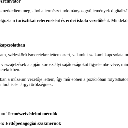
Archivátor
merkedtem meg, ahol a természettudományos gyűjtemények digitalizálá
olgoztam
turisztikai referens
ként és
erdei iskola vezető
ként. Mindeköz
 kapcsolatban
m, széleskörű ismeretekre tettem szert, valamint szakami kapcsolataim 
visszajelzések alapján korosztályi sajátosságokat figyelembe véve, mi
gyerekekben.
n a múzeum vezetője lettem, így már ebben a pozícióban folytathatom 
lturális és tárgyi örökségnek.
on
: Természetvédelmi mérnök
on
: Erdőpedagógiai szakmérnök