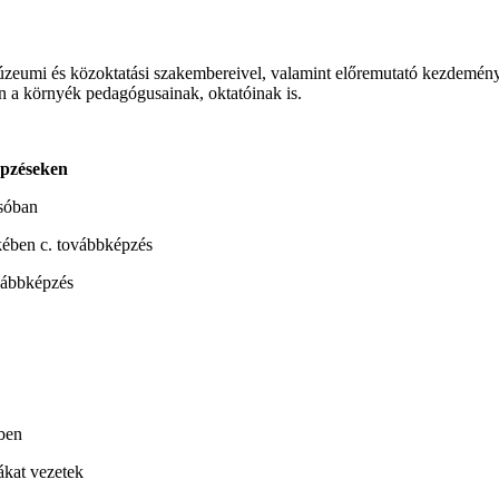
 múzeumi és közoktatási szakembereivel, valamint előremutató kezdemé
 a környék pedagógusainak, oktatóinak is.
épzéseken
sóban
ekében c. továbbképzés
ovábbképzés
ben
ákat vezetek