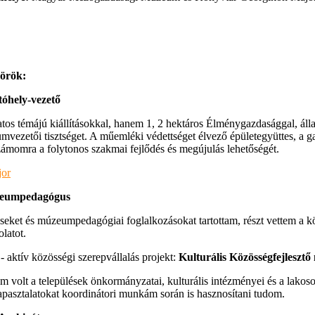
körök:
ítóhely-vezető
 témájú kiállításokkal, hanem 1, 2 hektáros Élménygazdasággal, állat
mvezetői tisztséget. A műemléki védettséget élvező épületegyüttes, a ga
számomra a folytonos szakmai fejlődés és megújulás lehetőségét.
jor
eumpedagógus
éseket és múzeumpedagógiai foglalkozásokat tartottam, részt vettem a 
latot.
ív közösségi szerepvállalás projekt:
Kulturális Közösségfejlesztő
 volt a települések önkormányzatai, kulturális intézményei és a lakoso
apasztalatokat koordinátori munkám során is hasznosítani tudom.