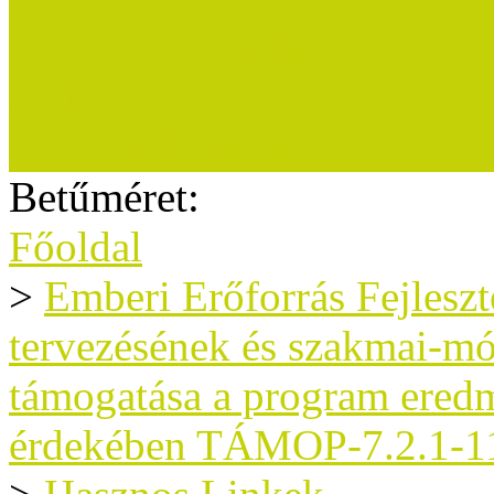
Kérdőíves kutatás
Sajtó
Hasznos Linkek
Betűméret:
Főoldal
>
Emberi Erőforrás Fejlesz
tervezésének és szakmai-m
támogatása a program ered
érdekében TÁMOP-7.2.1-11