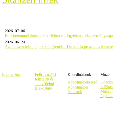
2026. 07. 06.
Emlékéremmel tüntette ki a Debreceni Egyetem a Skanzen főigazgat
2026. 06. 24.
Azokat sem felejtjük, akik felejtenek – Demencia program a Skanz
Impresszum
Felhasználási
Koordinátorok
Múzeumi
feltételek és
Koordinátorkereső
Közöns
adatvédelmi
kiállítá
Koordinátori
tájékoztató
Múzeum
feladatok
foglalk