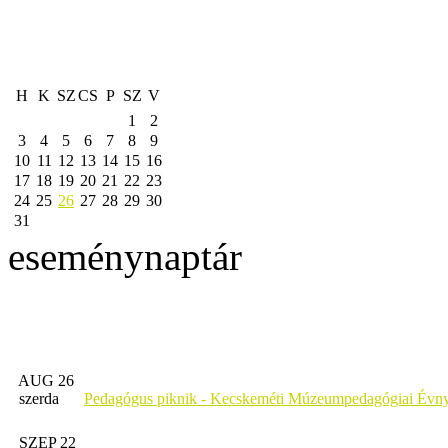
H
K
SZ
CS
P
SZ
V
1
2
3
4
5
6
7
8
9
10
11
12
13
14
15
16
17
18
19
20
21
22
23
24
25
26
27
28
29
30
31
eseménynaptár
AUG 26
szerda
Pedagógus piknik - Kecskeméti Múzeumpedagógiai Évny
SZEP 22