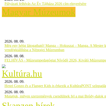
Pályázati felhívás Az Év Tájháza 2026 cím elnyerésére
Magyar Múzeumok
2026. 08. 09.
Még egy hétig látogatható! Manga – Hokuszai – Manga. A Mester k
vendégkiállítása a Néprajzi Múzeumban
2026. 08. 08.
FELHÍVÁS - Múzeumpedagógiai Nívódíj 2026, Kiváló Múzeumpe
2026. 08. 09.
Henri Gonzo és a Flanger Kids is érkezik a KultúraPONT színpadár
2026. 08. 09.
Mutatjuk, milyen szerzemények csendülnek fel a mai Bródy-dalok 
Skanzen hírek