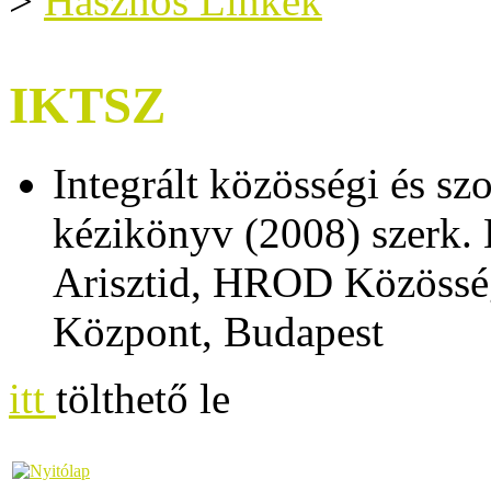
>
Hasznos Linkek
IKTSZ
Integrált közösségi és sz
kézikönyv (2008) szerk.
Arisztid, HROD Közösség
Központ, Budapest
itt
tölthető le