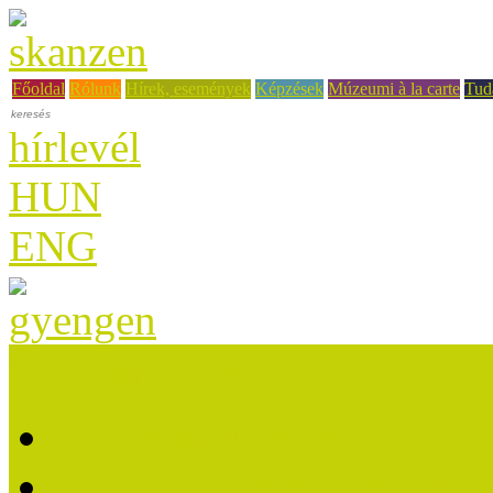
Főoldal
Rólunk
Hírek, események
Képzések
Múzeumi à la carte
Tud
hírlevél
HUN
ENG
Tanulmányok
Múzeumi terület
Közművelődési terület