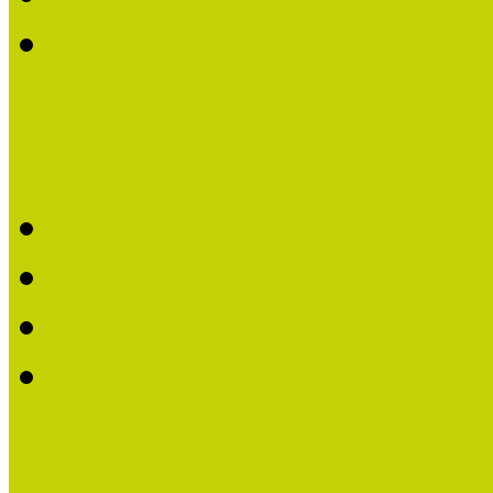
Könyvtári terület
Konferencia
Jelentkezési felület
Program
Előadások
Galéria
Hírek