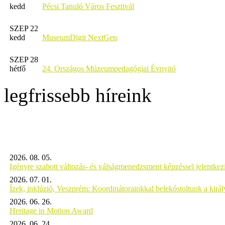
kedd
Pécsi Tanuló Város Fesztivál
SZEP 22
kedd
MuseumDigit NextGen
SZEP 28
hétfő
24. Országos Múzeumpedagógiai Évnyitó
legfrissebb híreink
2026. 08. 05.
Igényre szabott változás- és válságmenedzsment képzéssel jelent
2026. 07. 01.
Ízek, inklúzió, Veszprém: Koordinátorainkkal belekóstoltunk a kirá
2026. 06. 26.
Heritage in Motion Award
2026. 06. 24.