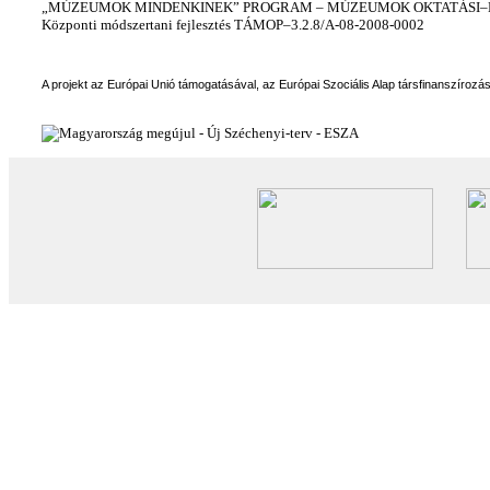
„MÚZEUMOK MINDENKINEK” PROGRAM – MÚZEUMOK OKTATÁSI–KÉ
Központi módszertani fejlesztés TÁMOP–3.2.8/A-08-2008-0002
A projekt az Európai Unió támogatásával, az Európai Szociális Alap társfinanszírozá