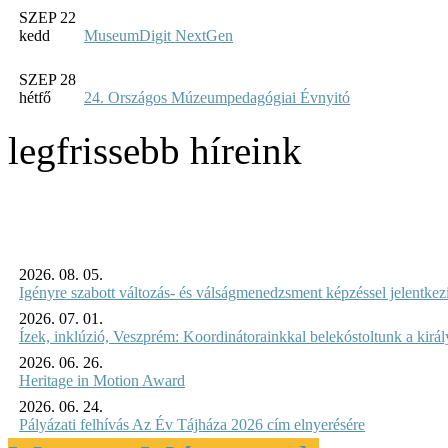
SZEP 22
kedd
MuseumDigit NextGen
SZEP 28
hétfő
24. Országos Múzeumpedagógiai Évnyitó
legfrissebb híreink
2026. 08. 05.
Igényre szabott változás- és válságmenedzsment képzéssel jelent
2026. 07. 01.
Ízek, inklúzió, Veszprém: Koordinátorainkkal belekóstoltunk a kirá
2026. 06. 26.
Heritage in Motion Award
2026. 06. 24.
Pályázati felhívás Az Év Tájháza 2026 cím elnyerésére