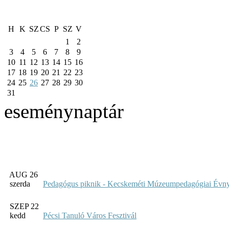
H
K
SZ
CS
P
SZ
V
1
2
3
4
5
6
7
8
9
10
11
12
13
14
15
16
17
18
19
20
21
22
23
24
25
26
27
28
29
30
31
eseménynaptár
AUG 26
szerda
Pedagógus piknik - Kecskeméti Múzeumpedagógiai Évny
SZEP 22
kedd
Pécsi Tanuló Város Fesztivál