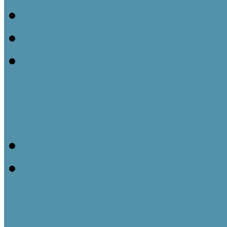
Önkormányzatoknak szól
Pedagógusoknak szóló k
E-learning
Bemutatkozás
Munkatársak
Oktatási helyszínek
Képzéseink 2026-ben