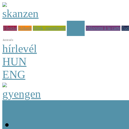
Képzések
Főoldal
Rólunk
Hírek, események
Múzeumi à la carte
Tud
hírlevél
HUN
ENG
Képzési tematikák
Kulturális szakemberekn