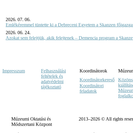
2026. 07. 06.
Emlékéremmel tüntette ki a Debreceni Egyetem a Skanzen főigazgat
2026. 06. 24.
Azokat sem felejtjük, akik felejtenek – Demencia program a Skanz
Impresszum
Felhasználási
Koordinátorok
Múzeumi
feltételek és
Koordinátorkereső
Közöns
adatvédelmi
kiállítá
Koordinátori
tájékoztató
Múzeum
feladatok
foglalk
Múzeumi Oktatási és
2013–2026 © All rights rese
Módszertani Központ