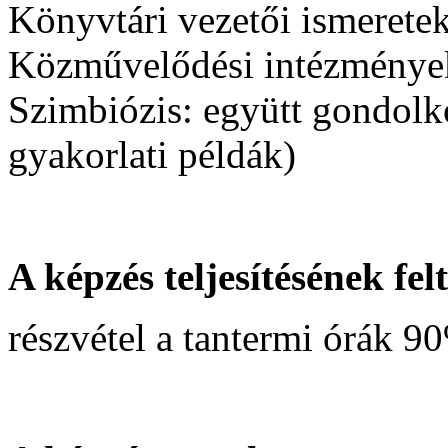
Könyvtári vezetői ismerete
Közművelődési intézmények
Szimbiózis: együtt gondolk
gyakorlati példák)
A képzés teljesítésének felt
részvétel a tantermi órák 9