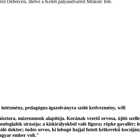
ól Debrecen, illetve a Keleti pályaudvarról Miskolc felé.
t intézmény, pedagógus-igazolványra szóló kedvezmény, wifi
ztora, múzeumunk alapítója. Korának vezető orvosa, újító szellem
onfoglalók sírásója; a kiskirályokból való figura; röpke gavallér; l
ló doktor; tudós orvos, ki lobogó hajjal futott kétkerekű kocsiján;
magyar ember volt."