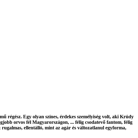
ű régész. Egy olyan színes, érdekes személyiség volt, aki Krúdy
egjobb orvos fél Magyarországon, ... félig csodatevő fantom, félig
 rugalmas, ellentálló, mint az agár és változatlanul egyforma,