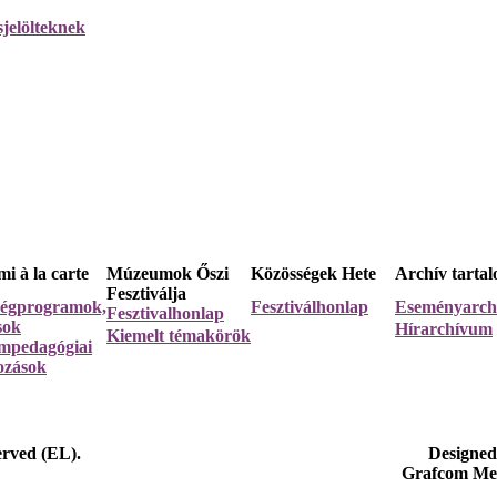
i à la carte
Múzeumok Őszi
Közösségek Hete
Archív tarta
Fesztiválja
égprogramok,
Fesztiválhonlap
Eseményarc
Fesztivalhonlap
ások
Hírarchívum
Kiemelt témakörök
pedagógiai
ozások
erved (EL).
Designed
Grafcom Me