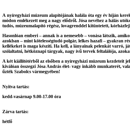
A
nyíregyházi múzeum alapítójának halála óta egy év híján kerek 
módon emlékezett meg a nagy elődről. Jósa nevéhez a hálás utókor 
tudós, múzeumalapító régész, lovagrenddel kitüntetett, kórházfejle
Hasonlóan emberi – annak is a nemesebb – vonása látszik, amikor 
azokban ‒ mint kötelességtudó polgár, lelkes hazafi ‒ gyakran részt
kellékeket is maga készíti. Ha kell, a lányainak pelenkát varró, 
szólaltatni, hétköznapi tárgyak, nagy ívű tervek feltalálója, a
A két kiállítótérből az elsőben a nyíregyházi múzeum kezdeteit j
kiválóan összegzi Jósa András élet- vagy inkább munkaterét, valam
űzték Szabolcs vármegyében!
Nyitva tartás:
kedd-vasárnap 9.00-17.00 óra
Zárva tartás:
hétfő