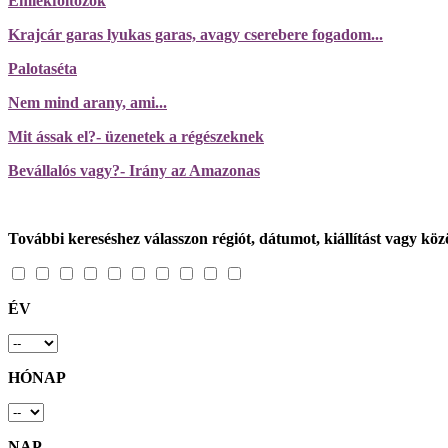
Emlékfoltozók
Krajcár garas lyukas garas, avagy cserebere fogadom...
Palotaséta
Nem mind arany, ami...
Mit ássak el?- üzenetek a régészeknek
Bevállalós vagy?- Irány az Amazonas
További kereséshez válasszon régiót, dátumot, kiállítást vagy k
ÉV
HÓNAP
NAP