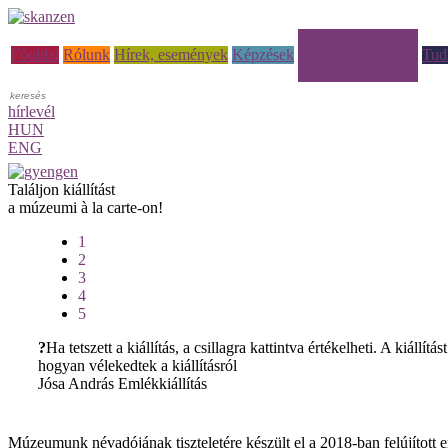
Múzeumi à la carte
Főoldal
Rólunk
Hírek, események
Képzések
Tud
hírlevél
HUN
ENG
Találjon kiállítást
a múzeumi à la carte-on!
1
2
3
4
5
?
Ha tetszett a kiállítás, a csillagra kattintva értékelheti. A kiá
hogyan vélekedtek a kiállításról
Jósa András Emlékkiállítás
Múzeumunk névadójának tiszteletére készült el a 2018-ban felújított 