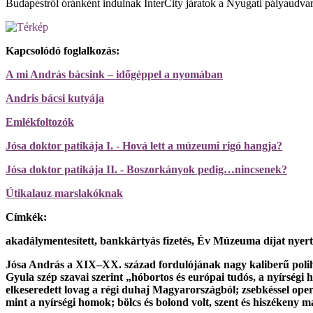
Budapestről óránként indulnak InterCity járatok a Nyugati pályaudvarr
Kapcsolódó foglalkozás:
A mi András bácsink – időgéppel a nyomában
Andris bácsi kutyája
Emlékfoltozók
Jósa doktor patikája I. - Hová lett a múzeumi rigó hangja?
Jósa doktor patikája II. - Boszorkányok pedig…nincsenek?
Útikalauz marslakóknak
Címkék:
akadálymentesített, bankkártyás fizetés, Év Múzeuma díjat nyer
Jósa András a XIX–XX. század fordulójának nagy kaliberű polihis
Gyula szép szavai szerint „hóbortos és európai tudós, a nyírségi h
elkeseredett lovag a régi duhaj Magyarországból; zsebkéssel operá
mint a nyírségi homok; bölcs és bolond volt, szent és hiszékeny 