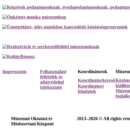
Impresszum
Felhasználási
Koordinátorok
Múzeum
feltételek és
Koordinátorkereső
Közöns
adatvédelmi
kiállít
Koordinátori
tájékoztató
Múzeum
feladatok
foglalk
Múzeumi Oktatási és
2013–2026 © All rights res
Módszertani Központ