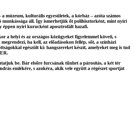
 – a múzeum, kulturális egyesületek, a kórház – azóta számos
 munkássága áll. Így ismerhetjük őt polihisztorként, mint nyíri
gy éppen nyíri kurucként aposztrofált hazafi.
r a helyi és az országos közügyeket figyelemmel követi, s
 megrendezi, ha kell, az előadásokon fellép, sőt, a színházi
ottságokkal egészült ki: hangszereket készít, amelyeket meg is tud
BER.
atjuk be. Bár elsőre furcsának tűnhet a párosítás, a két tér
ndrás emlékére, s azokéra, akik vele együtt a régészet sportját