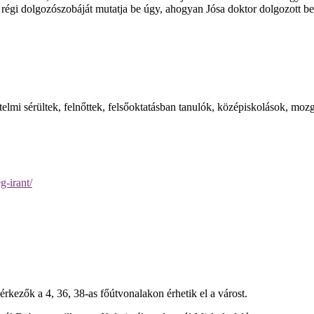
or régi dolgozószobáját mutatja be úgy, ahogyan Jósa doktor dolgozott b
elmi sérültek, felnőttek, felsőoktatásban tanulók, középiskolások, moz
g-irant/
rkezők a 4, 36, 38-as főútvonalakon érhetik el a várost.