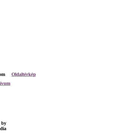
lom
Oldaltérkép
hívum
 by
dia