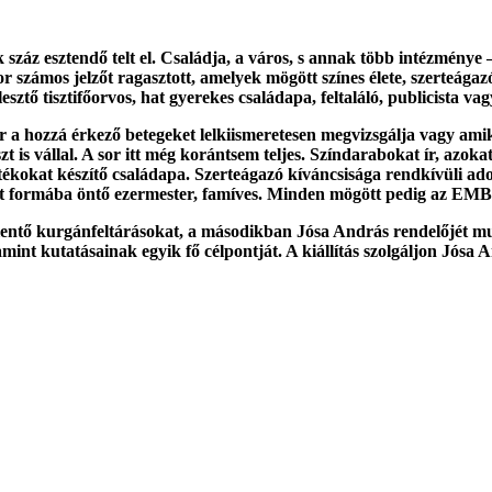
száz esztendő telt el. Családja, a város, s annak több intézménye
számos jelzőt ragasztott, amelyek mögött színes élete, szerteágazó
sztő tisztifőorvos, hat gyerekes családapa, feltaláló, publicista va
a hozzá érkező betegeket lelkiismeretesen megvizsgálja vagy amiko
 is vállal. A sor itt még korántsem teljes. Színdarabokat ír, azokat
játékokat készítő családapa. Szerteágazó kíváncsisága rendkívüli ad
zokat formába öntő ezermester, famíves. Minden mögött pedig az EM
elentő kurgánfeltárásokat, a másodikban Jósa András rendelőjét mut
int kutatásainak egyik fő célpontját. A kiállítás szolgáljon Jósa A