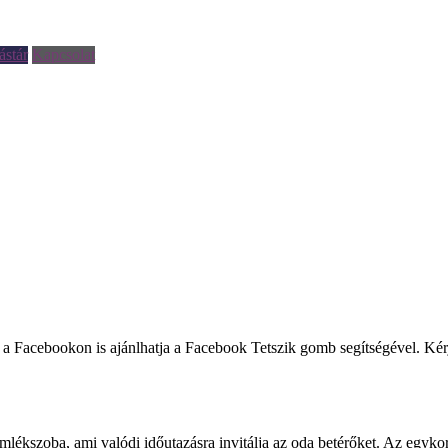
ástár
Kapcsolat
llítást a Facebookon is ajánlhatja a Facebook Tetszik gomb segítségével. 
emlékszoba, ami valódi időutazásra invitálja az oda betérőket. Az egyk