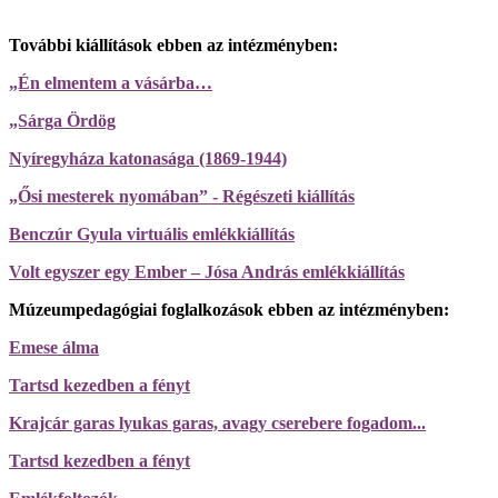
További kiállítások ebben az intézményben:
„Én elmentem a vásárba…
„Sárga Ördög
Nyíregyháza katonasága (1869-1944)
„Ősi mesterek nyomában” - Régészeti kiállítás
Benczúr Gyula virtuális emlékkiállítás
Volt egyszer egy Ember – Jósa András emlékkiállítás
Múzeumpedagógiai foglalkozások ebben az intézményben:
Emese álma
Tartsd kezedben a fényt
Krajcár garas lyukas garas, avagy cserebere fogadom...
Tartsd kezedben a fényt