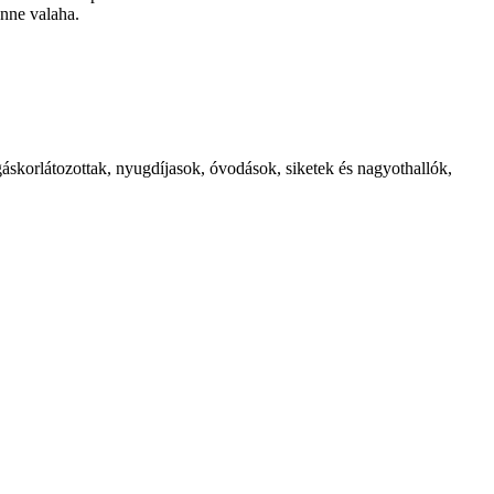
enne valaha.
gáskorlátozottak, nyugdíjasok, óvodások, siketek és nagyothallók,