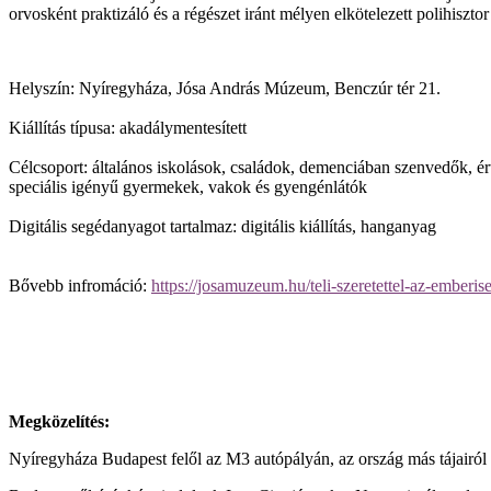
orvosként praktizáló és a régészet iránt mélyen elkötelezett polihiszt
Helyszín:
Nyíregyháza, Jósa András Múzeum, Benczúr tér 21.
Kiállítás típusa:
akadálymentesített
Célcsoport:
általános iskolások, családok, demenciában szenvedők, ért
speciális igényű gyermekek, vakok és gyengénlátók
Digitális segédanyagot tartalmaz:
digitális kiállítás, hanganyag
Bővebb infromáció:
https://josamuzeum.hu/teli-szeretettel-az-emberise
Megközelítés:
Nyíregyháza Budapest felől az M3 autópályán, az ország más tájairól é