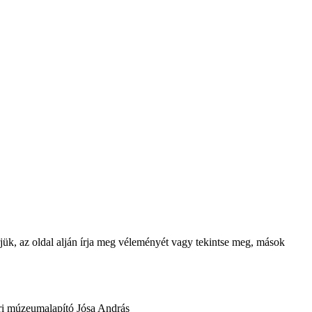
Kérjük, az oldal alján írja meg véleményét vagy tekintse meg, mások
ori múzeumalapító Jósa András