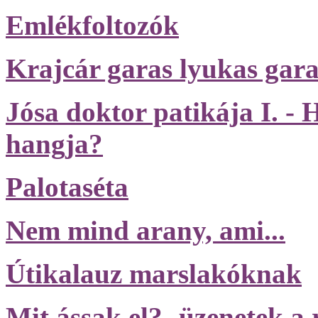
Emlékfoltozók
Krajcár garas lyukas gara
Jósa doktor patikája I. - 
hangja?
Palotaséta
Nem mind arany, ami...
Útikalauz marslakóknak
Mit ássak el?- üzenetek a