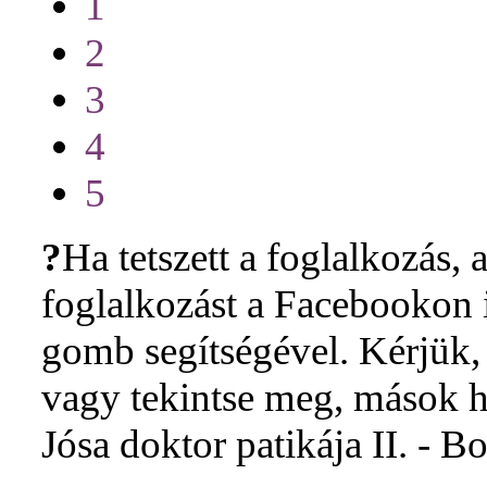
1
2
3
4
5
?
Ha tetszett a foglalkozás, a
foglalkozást a Facebookon i
gomb segítségével. Kérjük, 
vagy tekintse meg, mások h
Jósa doktor patikája II. -