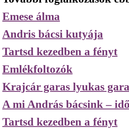
Emese álma
Andris bácsi kutyája
Tartsd kezedben a fényt
Emlékfoltozók
Krajcár garas lyukas gara
A mi András bácsink – id
Tartsd kezedben a fényt