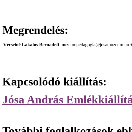
Megrendelés:
Vécseiné Lakatos Bernadett
muzeumpedagogia@josamuzeum.hu
Kapcsolódó kiállítás:
Jósa András Emlékkiállít
További foglalkozások eb