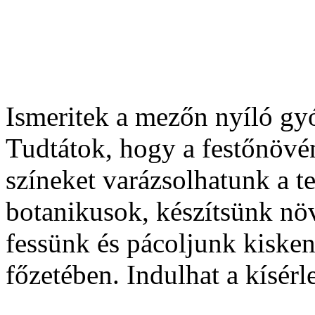
Ismeritek a mezőn nyíló gy
Tudtátok, hogy a festőnövé
színeket varázsolhatunk a t
botanikusok, készítsünk nö
fessünk és pácoljunk kiske
főzetében. Indulhat a kísér