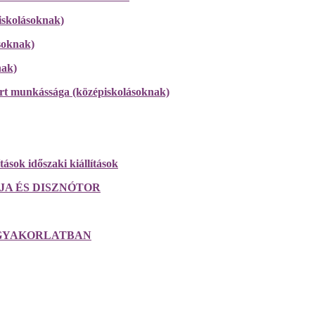
piskolásoknak)
soknak)
nak)
ért munkássága (középiskolásoknak)
tások időszaki kiállítások
PJA ÉS DISZNÓTOR
 GYAKORLATBAN