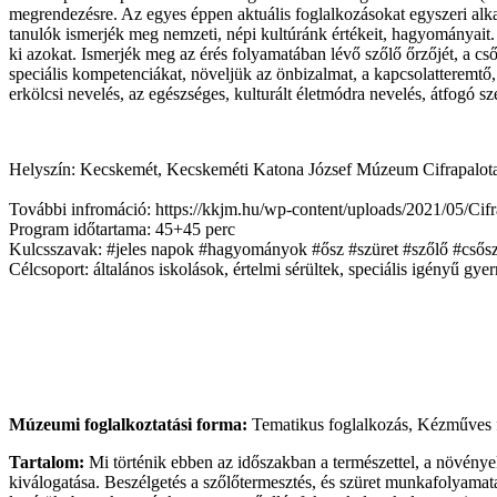
megrendezésre. Az egyes éppen aktuális foglalkozásokat egyszeri al
tanulók ismerjék meg nemzeti, népi kultúránk értékeit, hagyományait.
ki azokat. Ismerjék meg az érés folyamatában lévő szőlő őrzőjét, a csős
speciális kompetenciákat, növeljük az önbizalmat, a kapcsolatteremtő,
erkölcsi nevelés, az egészséges, kulturált életmódra nevelés, átfogó sz
Helyszín:
Kecskemét, Kecskeméti Katona József Múzeum Cifrapalota K
További infromáció:
https://kkjm.hu/wp-content/uploads/2021/05/
Program időtartama:
45+45 perc
Kulcsszavak:
#jeles napok #hagyományok #ősz #szüret #szőlő #csősz
Célcsoport:
általános iskolások, értelmi sérültek, speciális igényű gy
Múzeumi foglalkoztatási forma:
Tematikus foglalkozás, Kézműves 
Tartalom:
Mi történik ebben az időszakban a természettel, a növénye
kiválogatása. Beszélgetés a szőlőtermesztés, és szüret munkafolyamat