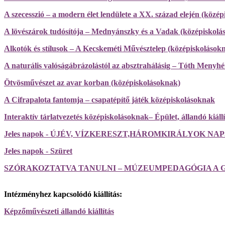
A szecesszió – a modern élet lendülete a XX. század elején (közé
A lövészárok tudósítója – Mednyánszky és a Vadak (középiskolá
Alkotók és stílusok – A Kecskeméti Művésztelep (középiskolások
A naturális valóságábrázolástól az absztrahálásig – Tóth Menyh
Ötvösművészet az avar korban (középiskolásoknak)
A Cifrapalota fantomja – csapatépítő játék középiskolásoknak
Interaktív tárlatvezetés középiskolásoknak– Épület, állandó kiállí
Jeles napok - ÚJÉV, VÍZKERESZT,HÁROMKIRÁLYOK NA
Jeles napok - Szüret
SZÓRAKOZTATVA TANULNI – MÚZEUMPEDAGÓGIA A
Intézményhez kapcsolódó kiállítás:
Képzőművészeti állandó kiállítás