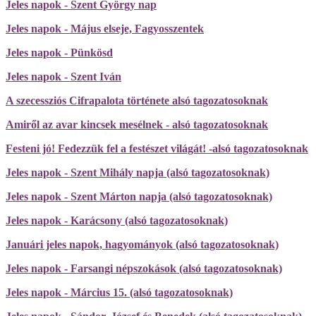
Jeles napok - Szent György nap
Jeles napok - Május elseje, Fagyosszentek
Jeles napok - Pünkösd
Jeles napok - Szent Iván
A szecessziós Cifrapalota története alsó tagozatosoknak
Amiről az avar kincsek mesélnek - alsó tagozatosoknak
Festeni jó! Fedezzük fel a festészet világát! -alsó tagozatosoknak
Jeles napok - Szent Mihály napja (alsó tagozatosoknak)
Jeles napok - Szent Márton napja (alsó tagozatosoknak)
Jeles napok - Karácsony (alsó tagozatosoknak)
Januári jeles napok, hagyományok (alsó tagozatosoknak)
Jeles napok - Farsangi népszokások (alsó tagozatosoknak)
Jeles napok - Március 15. (alsó tagozatosoknak)