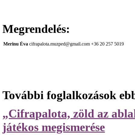
Megrendelés:
Merinu Éva
cifrapalota.muzped@gmail.com
+36 20 257 5019
További foglalkozások eb
„Cifrapalota, zöld az abl
játékos megismerése