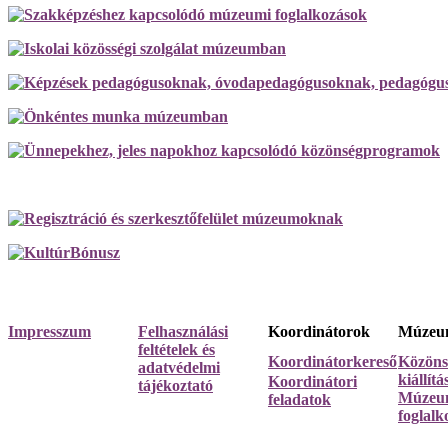
Impresszum
Felhasználási
Koordinátorok
Múzeum
feltételek és
Koordinátorkereső
Közöns
adatvédelmi
kiállít
Koordinátori
tájékoztató
Múzeum
feladatok
foglalk