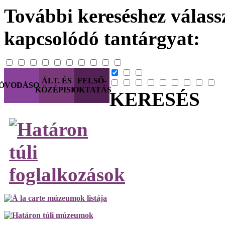
További kereséshez válassz
kapcsolódó tantárgyat:
ÁLT. ÉS
FELSŐ-
ÓVODÁSOK
KÖZÉPISK.
OKTATÁS
KERESÉS