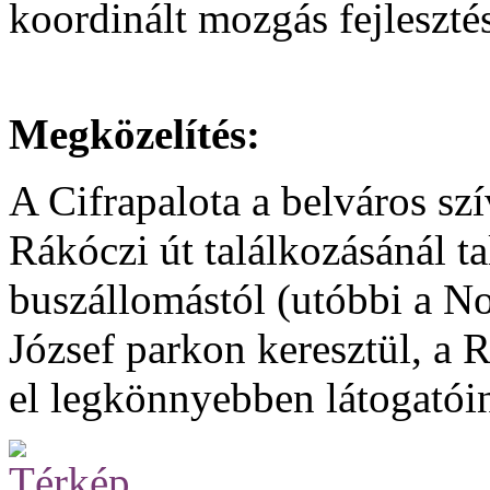
koordinált mozgás fejleszté
Megközelítés:
A Cifrapalota a belváros szí
Rákóczi út találkozásánál ta
buszállomástól (utóbbi a N
József parkon keresztül, a 
el legkönnyebben látogatói