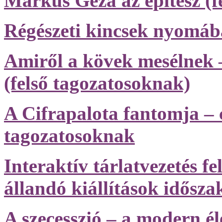
Márkus Géza az építész (f
Régészeti kincsek nyomáb
Amiről a kövek mesélnek 
(felső tagozatosoknak)
A Cifrapalota fantomja – c
tagozatosoknak
Interaktív tárlatvezetés f
állandó kiállítások időszak
A szecesszió – a modern él