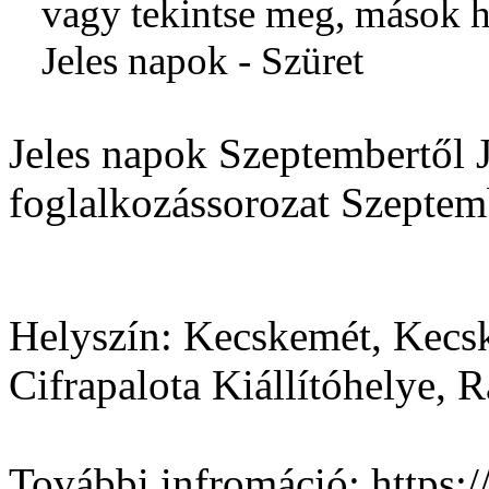
vagy tekintse meg, mások h
Jeles napok - Szüret
Jeles napok Szeptembertől 
foglalkozássorozat Szeptem
Helyszín:
Kecskemét, Kecs
Cifrapalota Kiállítóhelye, R
További infromáció:
https: