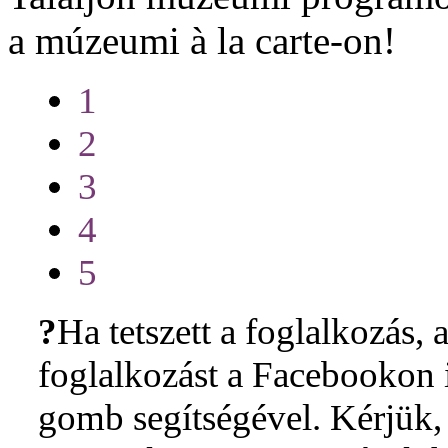
a múzeumi à la carte-on!
1
2
3
4
5
?
Ha tetszett a foglalkozás, a
foglalkozást a Facebookon i
gomb segítségével. Kérjük, 