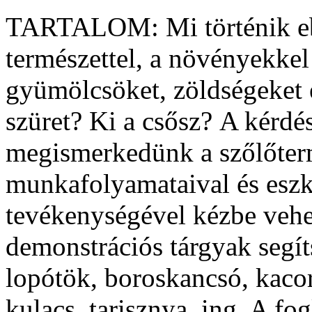
TARTALOM: Mi történik eb
természettel, a növényekkel
gyümölcsöket, zöldségeket 
szüret? Ki a csősz? A kérdé
megismerkedünk a szőlőterm
munkafolyamataival és eszk
tevékenységével kézbe veh
demonstrációs tárgyak segít
lopótök, boroskancsó, kacor
kulacs, tarisznya, ing. A fo