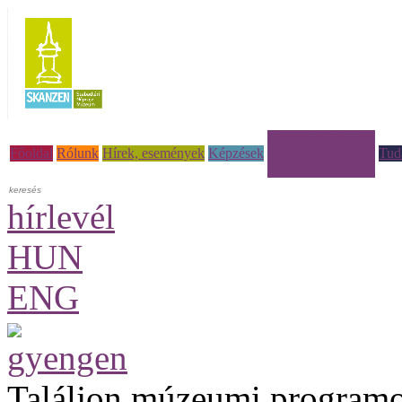
Múzeumi à la carte
Főoldal
Rólunk
Hírek, események
Képzések
Tud
hírlevél
HUN
ENG
Találjon múzeumi programo