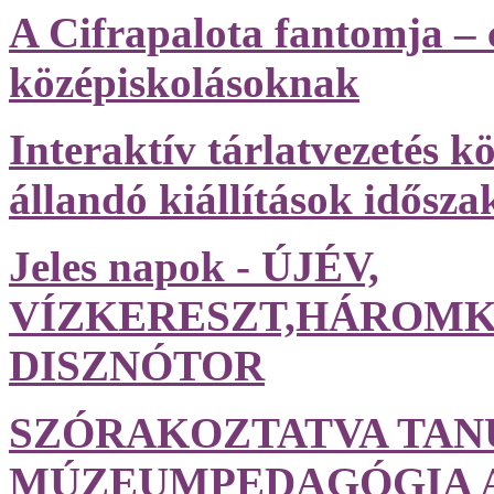
A Cifrapalota fantomja – 
középiskolásoknak
Interaktív tárlatvezetés 
állandó kiállítások időszak
Jeles napok - ÚJÉV,
VÍZKERESZT,HÁROMK
DISZNÓTOR
SZÓRAKOZTATVA TANU
MÚZEUMPEDAGÓGIA 