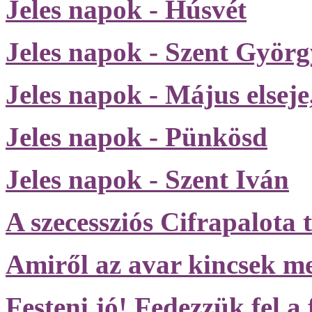
Jeles napok - Húsvét
Jeles napok - Szent Györ
Jeles napok - Május elsej
Jeles napok - Pünkösd
Jeles napok - Szent Iván
A szecessziós Cifrapalota 
Amiről az avar kincsek me
Festeni jó! Fedezzük fel a f