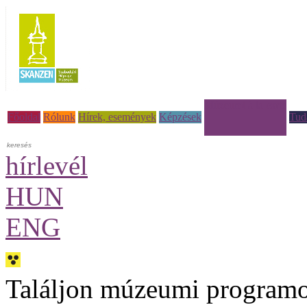
Múzeumi à la carte
Főoldal
Rólunk
Hírek, események
Képzések
Tud
hírlevél
HUN
ENG
Találjon múzeumi programo