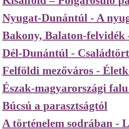
Kisalföld – Polgárosuló p
Nyugat-Dunántúl - A nyuga
Bakony, Balaton-felvidék
Dél-Dunántúl - Családtör
Felföldi mezőváros - Élet
Észak-magyarországi falu
Búcsú a parasztságtól
A történelem sodrában - L