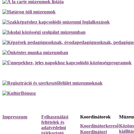
Impresszum
Felhasználási
Koordinátorok
Múzeum
feltételek és
Koordinátorkereső
Közöns
adatvédelmi
kiállít
Koordinátori
tájékoztató