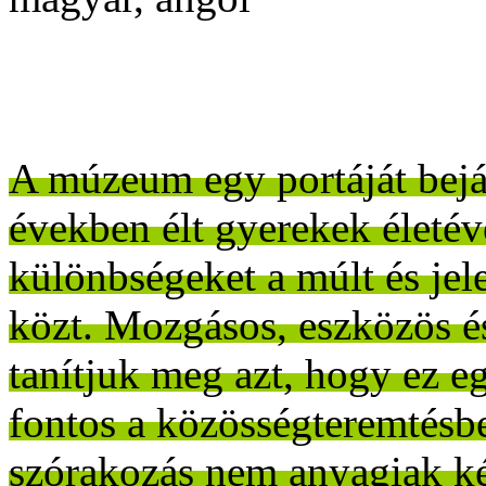
A múzeum egy portáját bej
években élt gyerekek életév
különbségeket a múlt és je
közt. Mozgásos, eszközös é
tanítjuk meg azt, hogy ez eg
fontos a közösségteremtésb
szórakozás nem anyagiak ké