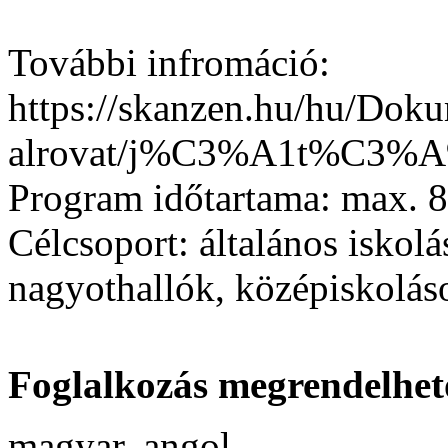
További infromáció:
https://skanzen.hu/hu/Do
alrovat/j%C3%A1t%C3%A9
Program időtartama:
max. 8
Célcsoport:
általános iskolás
nagyothallók, középiskolás
Foglalkozás megrendelhet
magyar, angol