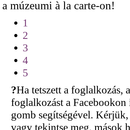
a múzeumi à la carte-on!
1
2
3
4
5
?
Ha tetszett a foglalkozás, a
foglalkozást a Facebookon i
gomb segítségével. Kérjük, 
vagy tekintse meg, mások h