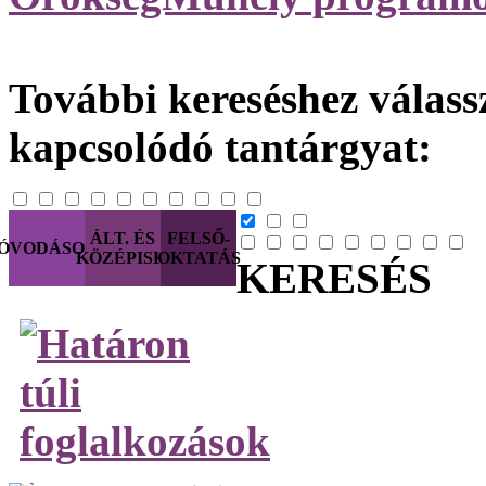
További kereséshez válassz
kapcsolódó tantárgyat:
ÁLT. ÉS
FELSŐ-
ÓVODÁSOK
KÖZÉPISK.
OKTATÁS
KERESÉS