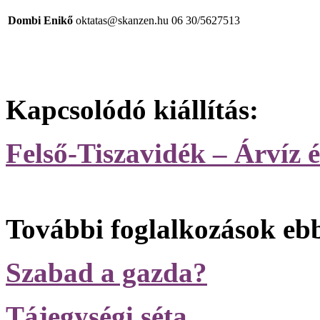
Dombi Enikő
oktatas@skanzen.hu
06 30/5627513
Kapcsolódó kiállítás:
Felső-Tiszavidék – Árvíz é
További foglalkozások eb
Szabad a gazda?
Tájegységi séta