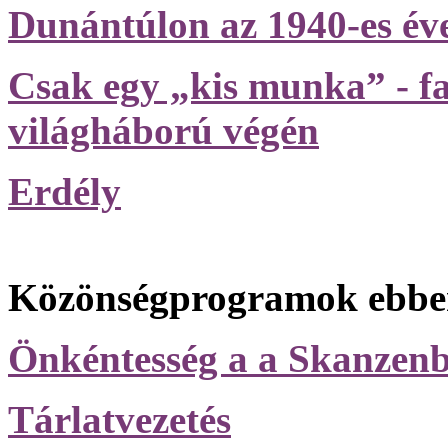
Dunántúlon az 1940-es év
Csak egy „kis munka” - fa
világháború végén
Erdély
Közönségprogramok ebben
Önkéntesség a a Skanzen
Tárlatvezetés