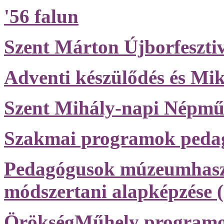
'56 falun
Szent Márton Újborfesztiv
Adventi készülődés és Mik
Szent Mihály-napi Népműv
Szakmai programok peda
Pedagógusok múzeumhasz
módszertani alapképzése
ÖrökségMűhely programo