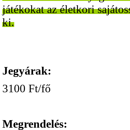
játékokat az életkori saját
ki.
Jegyárak:
3100 Ft/fő
Megrendelés: