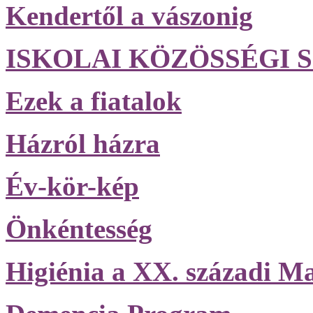
Kendertől a vászonig
ISKOLAI KÖZÖSSÉGI S
Ezek a fiatalok
Házról házra
Év-kör-kép
Önkéntesség
Higiénia a XX. századi M