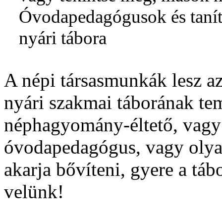
Óvodapedagógusok és taní
nyári tábora
A népi társasmunkák lesz a
nyári szakmai táborának tem
néphagyomány-éltető, vag
óvodapedagógus, vagy olyan
akarja bővíteni, gyere a tá
velünk!