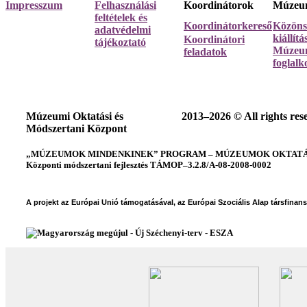
Impresszum
Felhasználási
Koordinátorok
Múzeum
feltételek és
Koordinátorkereső
Közöns
adatvédelmi
kiállít
Koordinátori
tájékoztató
Múzeum
feladatok
foglalk
Múzeumi Oktatási és
2013–2026 © All rights res
Módszertani Központ
„MÚZEUMOK MINDENKINEK” PROGRAM – MÚZEUMOK OKTATÁSI
Központi módszertani fejlesztés TÁMOP–3.2.8/A-08-2008-0002
A projekt az Európai Unió támogatásával, az Európai Szociális Alap társfinan