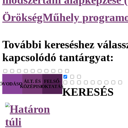
ÖrökségMűhely programo
További kereséshez válassz
kapcsolódó tantárgyat:
ÁLT. ÉS
FELSŐ-
ÓVODÁSOK
KÖZÉPISK.
OKTATÁS
KERESÉS