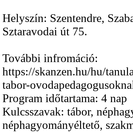
Helyszín:
Szentendre, Szab
Sztaravodai út 75.
További infromáció:
https://skanzen.hu/hu/tanu
tabor-ovodapedagogusokna
Program időtartama:
4 nap
Kulcsszavak:
tábor, néphag
néphagyományéltető, szakm