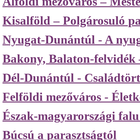
Alföldi mezőváros – Meste
Kisalföld – Polgárosuló p
Nyugat-Dunántúl - A nyuga
Bakony, Balaton-felvidék
Dél-Dunántúl - Családtör
Felföldi mezőváros - Élet
Észak-magyarországi falu
Búcsú a parasztságtól