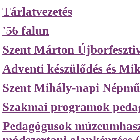
Tárlatvezetés
'56 falun
Szent Márton Újborfesztiv
Adventi készülődés és Mik
Szent Mihály-napi Népműv
Szakmai programok peda
Pedagógusok múzeumhasz
módszertani alapképzése