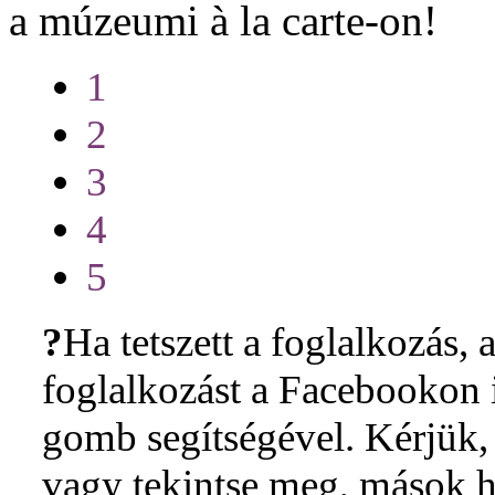
a múzeumi à la carte-on!
1
2
3
4
5
?
Ha tetszett a foglalkozás, a
foglalkozást a Facebookon i
gomb segítségével. Kérjük, 
vagy tekintse meg, mások h