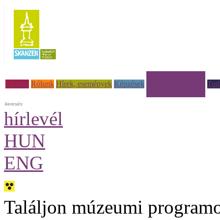
Múzeumi à la carte
Főoldal
Rólunk
Hírek, események
Képzések
Tud
hírlevél
HUN
ENG
Találjon múzeumi programo