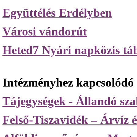
Együttélés Erdélyben
Városi vándorút
Heted7 Nyári napközis tá
Intézményhez kapcsolódó k
Tájegységek - Állandó szab
Felső-Tiszavidék – Árvíz é