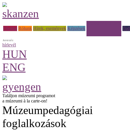
Múzeumi à la carte
Főoldal
Rólunk
Hírek, események
Képzések
Tud
hírlevél
HUN
ENG
Találjon múzeumi programot
a múzeumi à la carte-on!
Múzeumpedagógiai
foglalkozások