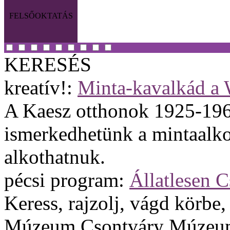
FELSŐOKTATÁS
KERESÉS
kreatív!:
Minta-kavalkád a W
A Kaesz otthonok 1925-1960 
ismerkedhetünk a mintaalkot
alkothatnuk.
pécsi program:
Állatlesen 
Keress, rajzolj, vágd körbe,
Múzeum Csontváry Múzeu