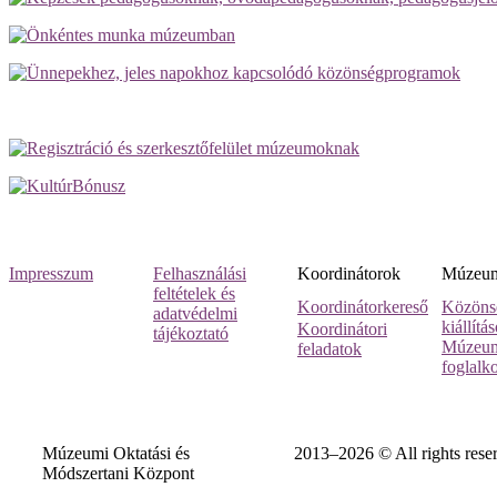
Impresszum
Felhasználási
Koordinátorok
Múzeumi
feltételek és
Koordinátorkereső
Közöns
adatvédelmi
kiállítá
Koordinátori
tájékoztató
Múzeum
feladatok
foglalk
Múzeumi Oktatási és
2013–2026 © All rights rese
Módszertani Központ