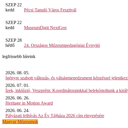
SZEP 22
kedd
Pécsi Tanuló Város Fesztivál
SZEP 22
kedd
MuseumDigit NextGen
SZEP 28
hétfő
24. Országos Múzeumpedagógiai Évnyitó
legfrissebb híreink
2026. 08. 05.
Igényre szabott változás- és válságmenedzsment képzéssel jelent
2026. 07. 01.
Ízek, inklúzió, Veszprém: Koordinátorainkkal belekóstoltunk a kirá
2026. 06. 26.
Heritage in Motion Award
2026. 06. 24.
Pályázati felhívás Az Év Tájháza 2026 cím elnyerésére
Magyar Múzeumok