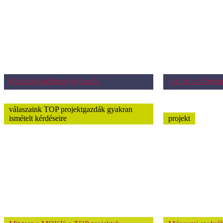
Kulturális közösségfejlesztés
Inkluzív múzeum
válaszaink TOP projektgazdák gyakran
ismételt kérdéseire
projekt