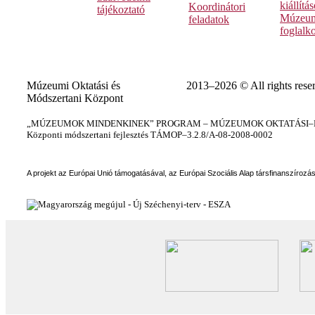
kiállítá
Koordinátori
tájékoztató
Múzeum
feladatok
foglalk
Múzeumi Oktatási és
2013–2026 © All rights rese
Módszertani Központ
„MÚZEUMOK MINDENKINEK” PROGRAM – MÚZEUMOK OKTATÁSI–KÉ
Központi módszertani fejlesztés TÁMOP–3.2.8/A-08-2008-0002
A projekt az Európai Unió támogatásával, az Európai Szociális Alap társfinanszírozá