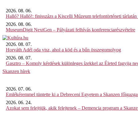
2026. 08. 06.
Halló? Halló!: finisszázs a Kiscelli Múzeum telefontörténeti tárlatán
2026. 08. 06.
MuseumDigit NextGen – Pályázati felhívás konferenciarészvételre
2026. 08. 07.
Horváth Adél oda visz, ahol a köd és a bűn összegomolyog
2026. 08. 07.
Gasztro – Komoly kérdések különleges ízekkel az Életed fagyija n
Skanzen hírek
2026. 07. 06.
Emlékéremmel tüntette ki a Debreceni Egyetem a Skanzen főigazgat
2026. 06. 24.
Azokat sem felejtjük, akik felejtenek – Demencia program a Skanz