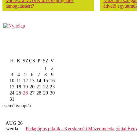
Mit tesz a MOKK a TOP projektek
Múzeumi szolgálta
támogatásáért?
átívelő együttmű
H
K
SZ
CS
P
SZ
V
1
2
3
4
5
6
7
8
9
10
11
12
13
14
15
16
17
18
19
20
21
22
23
24
25
26
27
28
29
30
31
eseménynaptár
AUG 26
szerda
Pedagógus piknik - Kecskeméti Múzeumpedagógiai Évny