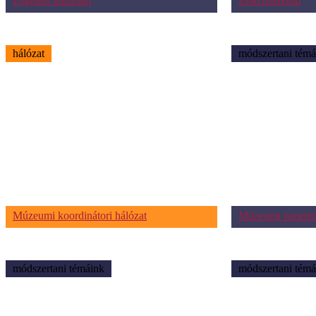
Digitális múzeum
Zöld múzeum
hálózat
módszertani témá
Múzeumi koordinátori hálózat
Múzeumi ismeret
módszertani témáink
módszertani témá