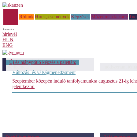
Főoldal
Rólunk
Hírek, események
Képzések
Múzeumi à la carte
Tud
hírlevél
HUN
ENG
módszertani témáink: Mesterséges
Új és hiánypótló képzés a palettán:
intelligencia
módszertani témá
Változás- és válságmenedzsment
Szeptember közepén induló tanfolyamunkra augusztus 21-ig leh
jelentkezni!